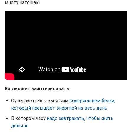
много натощак.
Вас может заинтересовать
Суперзавтрак с высоким
содержанием белка,
который насыщает энергией на весь день
В котором часу
надо завтракать, чтобы жить
дольше