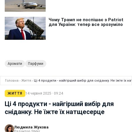
Аромати
Парфуми
Головна
›
Життя
›
Ці 4 продукти - найгірший вибір для сніданку. Не їжте їх 
ЖИТТЯ
14 червня 2025 · 09:24
Ці 4 продукти - найгірший вибір для
сніданку. Не їжте їх натщесерце
Людмила Жукова
Редактор Styler