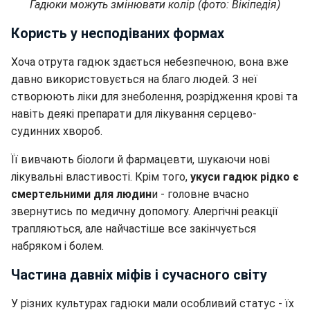
Гадюки можуть змінювати колір (фото: Вікіпедія)
Користь у несподіваних формах
Хоча отрута гадюк здається небезпечною, вона вже
давно використовується на благо людей. З неї
створюють ліки для знеболення, розрідження крові та
навіть деякі препарати для лікування серцево-
судинних хвороб.
Її вивчають біологи й фармацевти, шукаючи нові
лікувальні властивості. Крім того,
укуси гадюк рідко є
смертельними для людин
и - головне вчасно
звернутись по медичну допомогу. Алергічні реакції
трапляються, але найчастіше все закінчується
набряком і болем.
Частина давніх міфів і сучасного світу
У різних культурах гадюки мали особливий статус - їх