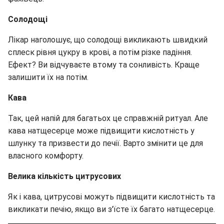
Солодощі
Лікар наголошує, що солодощі викликають швидкий
сплеск рівня цукру в крові, а потім різке падіння.
Ефект? Ви відчуваєте втому та сонливість. Краще
залишити їх на потім.
Кава
Так, цей напій для багатьох це справжній ритуал. Але
кава натщесерце може підвищити кислотність у
шлунку та призвести до печії. Варто змінити це для
власного комфорту.
Велика кількість цитрусових
Як і кава, цитрусові можуть підвищити кислотність та
викликати печію, якщо ви з'їсте їх багато натщесерце.