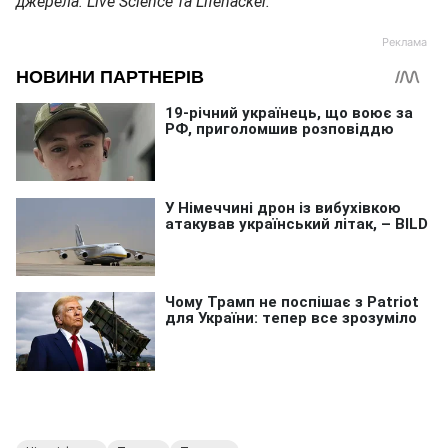
джерела: Live Science та Lifehacker.