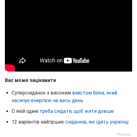
Вас може зацікавити
Суперсніданок з високим
вмістом білка, який
насичує енергією на весь день
О якій одині
треба снідати, щоб жити довше
12 варіантів найгірших
сніданків, які їдять українці