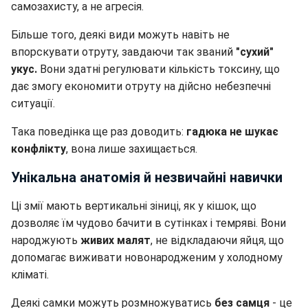
самозахисту, а не агресія.
Більше того, деякі види можуть навіть не
впорскувати отруту, завдаючи так званий
"сухий"
укус.
Вони здатні регулювати кількість токсину, що
дає змогу економити отруту на дійсно небезпечні
ситуації.
Така поведінка ще раз доводить:
гадюка не шукає
конфлікту
, вона лише захищається.
Унікальна анатомія й незвичайні навички
Ці змії мають вертикальні зіниці, як у кішок, що
дозволяє їм чудово бачити в сутінках і темряві. Вони
народжують
живих малят
, не відкладаючи яйця, що
допомагає виживати новонародженим у холодному
кліматі.
Деякі самки можуть розмножуватись
без самця
- це