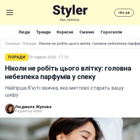
rbc.ua
Люди
Тренди
Корисне
Смачно
Гороскопи
Головна
›
Поради
›
Ніколи не робіть цього влітку: головна небезпека парфум
ПОРАДИ
29 червня 2026 · 17:10
Ніколи не робіть цього влітку: головна
небезпека парфумів у спеку
Найгірша б'юті-звичка, яка миттєво старить вашу
шкіру
Людмила Жукова
Редактор Styler