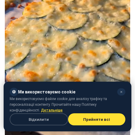
🍪
Ми використовуємо cookie
✕
Ми використовуємо файли cookie для аналізу трафіку та
персоналізації контенту. Прочитайте нашу Політику
конфіденційності.
Детальніше
Відхилити
Прийняти всі