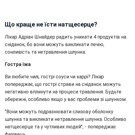
Що краще не їсти натщесерце?
Лікар Адріан Шнайдер радить уникати 4 продуктів на
сніданок, бо вони можуть викликати печію,
сонливість та нетравлення шлунка.
Гостра їжа
Ви любите чилі, гострі соуси чи каррі? Лікар
попереджає, що гострі страви на сніданок можуть
негативно вплинути на процеси травлення. Будьте
обережні, особливо якщо у вас проблеми зі шлунком.
"Вони можуть подразнювати слизову оболонку
шлунка та викликати нетравлення шлунка. Особливо
натщесерце та у чутливих людей", - попереджає
фахівець.