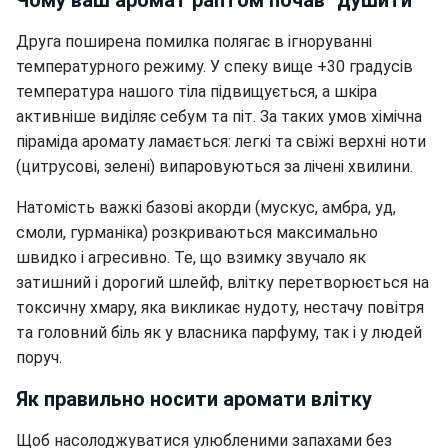
Чому ваш аромат раптом почав "душити"
Друга поширена помилка полягає в ігноруванні
температурного режиму. У спеку вище +30 градусів
температура нашого тіла підвищується, а шкіра
активніше виділяє себум та піт. За таких умов хімічна
піраміда аромату ламається: легкі та свіжі верхні ноти
(цитрусові, зелені) випаровуються за лічені хвилини.
Натомість важкі базові акорди (мускус, амбра, уд,
смоли, гурманіка) розкриваються максимально
швидко і агресивно. Те, що взимку звучало як
затишний і дорогий шлейф, влітку перетворюється на
токсичну хмару, яка викликає нудоту, нестачу повітря
та головний біль як у власника парфуму, так і у людей
поруч.
Як правильно носити аромати влітку
Щоб насолоджуватися улюбленими запахами без