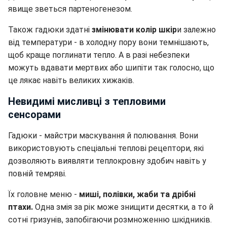
явище зветься партеногенезом.
Також гадюки здатні
змінювати колір шкір
и залежно
від температури - в холодну пору вони темнішають,
щоб краще поглинати тепло. А в разі небезпеки
можуть вдавати мертвих або шипіти так голосно, що
це лякає навіть великих хижаків.
Невидимі мисливці з тепловими
сенсорами
Гадюки - майстри маскування й полювання. Вони
використовують спеціальні теплові рецептори, які
дозволяють виявляти теплокровну здобич навіть у
повній темряві.
Їх головне меню -
миші, полівки, жаби та дрібні
птахи.
Одна змія за рік може знищити десятки, а то й
сотні гризунів, запобігаючи розмноженню шкідників.