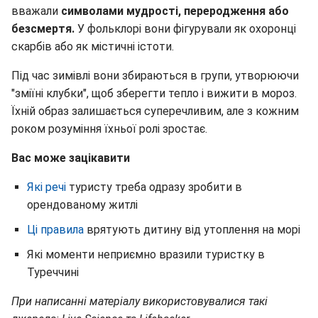
вважали
символами мудрості, переродження або
безсмертя.
У фольклорі вони фігурували як охоронці
скарбів або як містичні істоти.
Під час зимівлі вони збираються в групи, утворюючи
"зміїні клубки", щоб зберегти тепло і вижити в мороз.
Їхній образ залишається суперечливим, але з кожним
роком розуміння їхньої ролі зростає.
Вас може зацікавити
Які речі
туристу треба одразу зробити в
орендованому житлі
Ці правила
врятують дитину від утоплення на морі
Які моменти неприємно вразили туристку в
Туреччині
При написанні матеріалу використовувалися такі