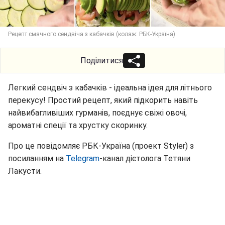
Рецепт смачного сендвіча з кабачків (колаж: РБК-Україна)
Поділитися
Легкий сендвіч з кабачків - ідеальна ідея для літнього
перекусу! Простий рецепт, який підкорить навіть
найвибагливіших гурманів, поєднує свіжі овочі,
ароматні спеції та хрустку скоринку.
Про це повідомляє РБК-Україна (проект Styler) з
посиланням на
Telegram
-канал дієтолога Тетяни
Лакусти.