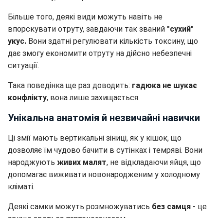
Більше того, деякі види можуть навіть не
впорскувати отруту, завдаючи так званий
"сухий"
укус.
Вони здатні регулювати кількість токсину, що
дає змогу економити отруту на дійсно небезпечні
ситуації.
Така поведінка ще раз доводить:
гадюка не шукає
конфлікту
, вона лише захищається.
Унікальна анатомія й незвичайні навички
Ці змії мають вертикальні зіниці, як у кішок, що
дозволяє їм чудово бачити в сутінках і темряві. Вони
народжують
живих малят
, не відкладаючи яйця, що
допомагає виживати новонародженим у холодному
кліматі.
Деякі самки можуть розмножуватись
без самця
- це