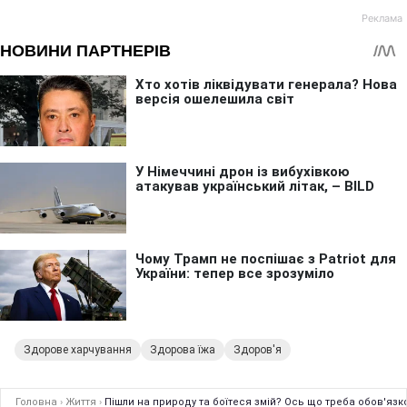
Здорове харчування
Здорова їжа
Здоров'я
Головна
›
Життя
›
Пішли на природу та боїтеся змій? Ось що треба обов'язк