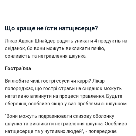
Що краще не їсти натщесерце?
Лікар Адріан Шнайдер радить уникати 4 продуктів на
сніданок, бо вони можуть викликати печію,
сонливість та нетравлення шлунка.
Гостра їжа
Ви любите чилі, гострі соуси чи каррі? Лікар
попереджає, що гострі страви на сніданок можуть
негативно вплинути на процеси травлення. Будьте
обережні, особливо якщо у вас проблеми зі шлунком.
"Вони можуть подразнювати слизову оболонку
шлунка та викликати нетравлення шлунка. Особливо
натщесерце та у чутливих людей", - попереджає