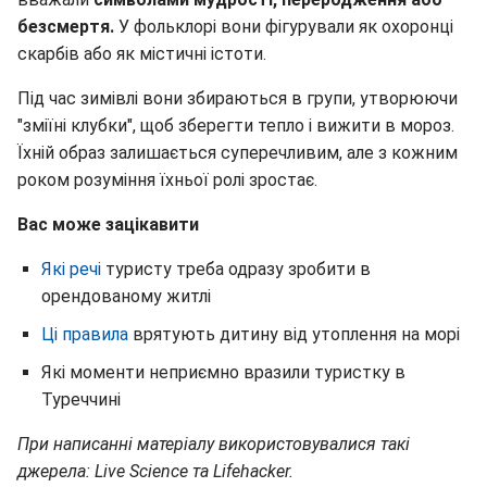
безсмертя.
У фольклорі вони фігурували як охоронці
скарбів або як містичні істоти.
Під час зимівлі вони збираються в групи, утворюючи
"зміїні клубки", щоб зберегти тепло і вижити в мороз.
Їхній образ залишається суперечливим, але з кожним
роком розуміння їхньої ролі зростає.
Вас може зацікавити
Які речі
туристу треба одразу зробити в
орендованому житлі
Ці правила
врятують дитину від утоплення на морі
Які моменти неприємно вразили туристку в
Туреччині
При написанні матеріалу використовувалися такі
джерела: Live Science та Lifehacker.