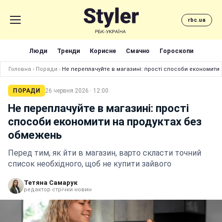
rbc.ua
Люди
Тренди
Корисне
Смачно
Гороскопи
Головна
›
Поради
›
Не переплачуйте в магазині: прості способи економити
ПОРАДИ
26 червня 2026 · 12:00
Не переплачуйте в магазині: прості
способи економити на продуктах без
обмежень
Перед тим, як йти в магазин, варто скласти точний
список необхідного, щоб не купити зайвого
Тетяна Самарук
редактор стрічки новин