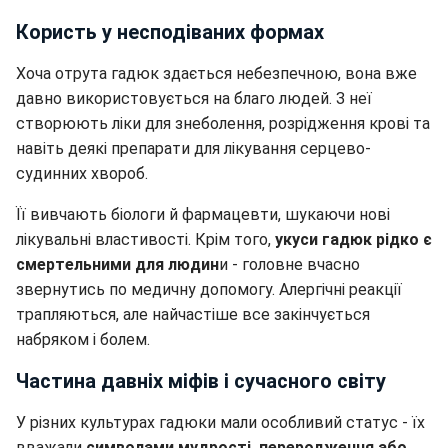
Користь у несподіваних формах
Хоча отрута гадюк здається небезпечною, вона вже
давно використовується на благо людей. З неї
створюють ліки для знеболення, розрідження крові та
навіть деякі препарати для лікування серцево-
судинних хвороб.
Її вивчають біологи й фармацевти, шукаючи нові
лікувальні властивості. Крім того,
укуси гадюк рідко є
смертельними для людин
и - головне вчасно
звернутись по медичну допомогу. Алергічні реакції
трапляються, але найчастіше все закінчується
набряком і болем.
Частина давніх міфів і сучасного світу
У різних культурах гадюки мали особливий статус - їх
вважали
символами мудрості, переродження або