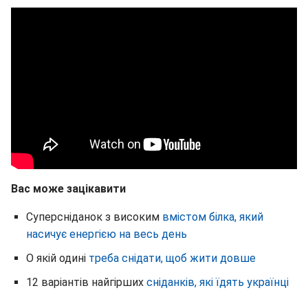
Вас може зацікавити
Суперсніданок з високим
вмістом білка, який
насичує енергією на весь день
О якій одині
треба снідати, щоб жити довше
12 варіантів найгірших
сніданків, які їдять українці