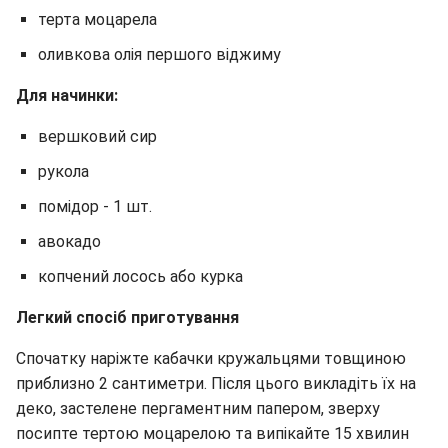
терта моцарела
оливкова олія першого віджиму
Для начинки:
вершковий сир
рукола
помідор - 1 шт.
авокадо
копчений лосось або курка
Легкий спосіб приготування
Спочатку наріжте кабачки кружальцями товщиною
приблизно 2 сантиметри. Після цього викладіть їх на
деко, застелене пергаментним папером, зверху
посипте тертою моцарелою та випікайте 15 хвилин