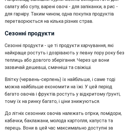
салату або супу, варені овочі - для запіканки, а рис -
для гарніру. Таким чином, одна покупка продуктів
перетворюється на кілька різних страв.
Сезонні продукти
Сезонні продукти - це ті продукти харчування, які
найкраще ростуть і дозрівають у певну пору року без
теплиць або довгого зберігання. Через це вони
зазвичай дешевші, смачніші та свіжіші.
Влітку (червень-серпень) їх найбільше, і саме тоді
можна найбільше економити на їжі. У цей період
багато овочів і фруктів ростуть у відкритому ґрунті,
тому їх на ринку багато, і ціни знижуються.
До літніх сезонних овочів належать огірки, помідори,
кабачки, баклажани, молода картопля, капуста та
перець. Вони в цей час максимально доступні за