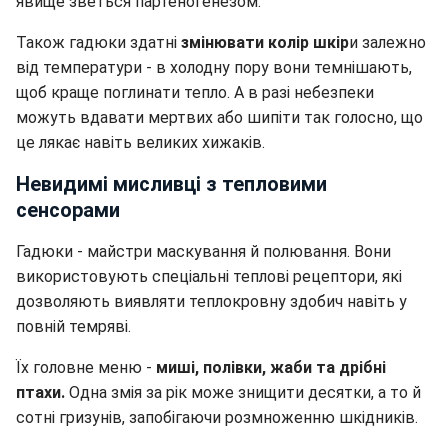
явище зветься партеногенезом.
Також гадюки здатні
змінювати колір шкір
и залежно
від температури - в холодну пору вони темнішають,
щоб краще поглинати тепло. А в разі небезпеки
можуть вдавати мертвих або шипіти так голосно, що
це лякає навіть великих хижаків.
Невидимі мисливці з тепловими
сенсорами
Гадюки - майстри маскування й полювання. Вони
використовують спеціальні теплові рецептори, які
дозволяють виявляти теплокровну здобич навіть у
повній темряві.
Їх головне меню -
миші, полівки, жаби та дрібні
птахи.
Одна змія за рік може знищити десятки, а то й
сотні гризунів, запобігаючи розмноженню шкідників.