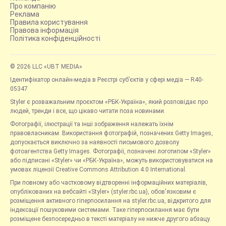
Про компанію
Реклама
Правила користування
Правова інформація
Політика конфіденційності
© 2026 LLC «UBT MEDIA»
Ідентифікатор онлайн-медіа в Реєстрі суб’єктів у сфері медіа — R40-
05347
Styler є розважальним проєктом «РБК-Україна», який розповідає про
людей, тренди і все, що цікаво читати поза новинами.
Фотографії, ілюстрації та інші зображення належать їхнім
правовласникам. Використання фотографій, позначених Getty Images,
допускається виключно за наявності письмового дозволу
фотоагентства Getty Images. Фотографії, позначені логотипом «Styler»
або підписані «Styler» чи «РБК-Україна», можуть використовуватися на
умовах ліцензії Creative Commons Attribution 4.0 International.
При повному або частковому відтворенні інформаційних матеріалів,
опублікованих на вебсайті «Styler» (styler.rbc.ua), обов'язковим є
розміщення активного гіперпосилання на styler.rbc.ua, відкритого для
індексації пошуковими системами. Таке гіперпосилання має бути
розміщене безпосередньо в тексті матеріалу не нижче другого абзацу.