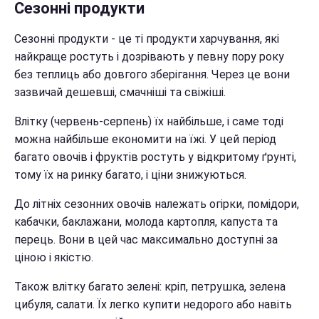
Сезонні продукти
Сезонні продукти - це ті продукти харчування, які
найкраще ростуть і дозрівають у певну пору року
без теплиць або довгого зберігання. Через це вони
зазвичай дешевші, смачніші та свіжіші.
Влітку (червень-серпень) їх найбільше, і саме тоді
можна найбільше економити на їжі. У цей період
багато овочів і фруктів ростуть у відкритому ґрунті,
тому їх на ринку багато, і ціни знижуються.
До літніх сезонних овочів належать огірки, помідори,
кабачки, баклажани, молода картопля, капуста та
перець. Вони в цей час максимально доступні за
ціною і якістю.
Також влітку багато зелені: кріп, петрушка, зелена
цибуля, салати. Їх легко купити недорого або навіть