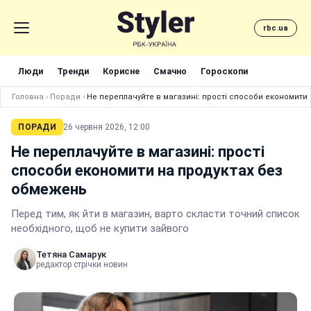
rbc.ua
Люди
Тренди
Корисне
Смачно
Гороскопи
Головна
›
Поради
›
Не переплачуйте в магазині: прості способи економити
ПОРАДИ
26 червня 2026, 12:00
Не переплачуйте в магазині: прості
способи економити на продуктах без
обмежень
Перед тим, як йти в магазин, варто скласти точний список
необхідного, щоб не купити зайвого
Тетяна Самарук
редактор стрічки новин