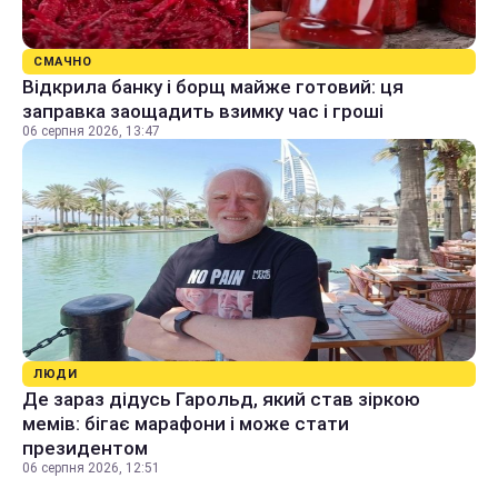
СМАЧНО
Відкрила банку і борщ майже готовий: ця
заправка заощадить взимку час і гроші
06 серпня 2026, 13:47
ЛЮДИ
Де зараз дідусь Гарольд, який став зіркою
мемів: бігає марафони і може стати
президентом
06 серпня 2026, 12:51