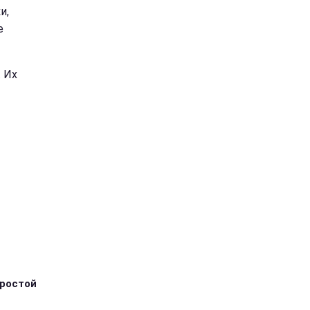
и,
е
. Их
простой