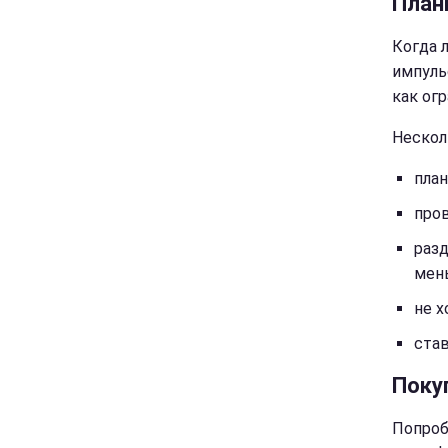
План
Когда 
импульс
как огр
Нескол
план
пров
разд
мен
не х
ста
Поку
Попроб