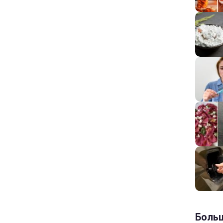
Больш