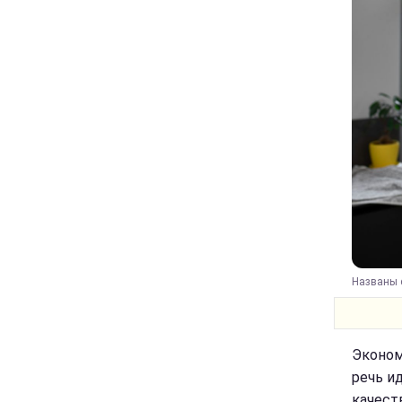
Названы с
Эконом
речь и
качест