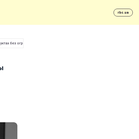
rbc.ua
уктах без ограничений
бы