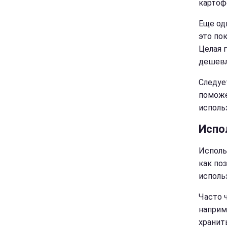
картоф
Еще од
это по
Целая 
дешевл
Следуе
поможе
исполь
Испо
Исполь
как по
исполь
Часто 
наприм
хранит