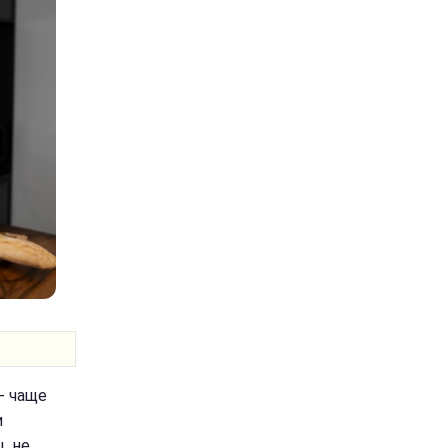
- чаще
и
, не