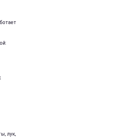
аботает
ой:
к
ы, лук,