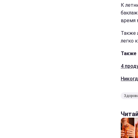
К летн
баклаж
время 
Также 
легко 
Также 
4 прод
Никогд
Здоров
Чита