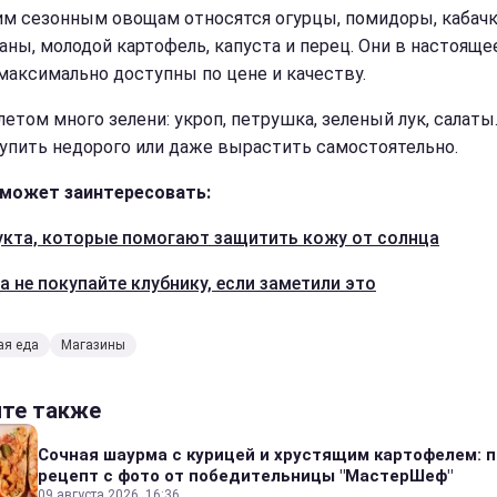
им сезонным овощам относятся огурцы, помидоры, кабачк
аны, молодой картофель, капуста и перец. Они в настояще
максимально доступны по цене и качеству.
летом много зелени: укроп, петрушка, зеленый лук, салаты
купить недорого или даже вырастить самостоятельно.
может заинтересовать:
укта, которые помогают защитить кожу от солнца
а не покупайте клубнику, если заметили это
ая еда
Магазины
йте также
Сочная шаурма с курицей и хрустящим картофелем: 
рецепт с фото от победительницы "МастерШеф"
09 августа 2026, 16:36