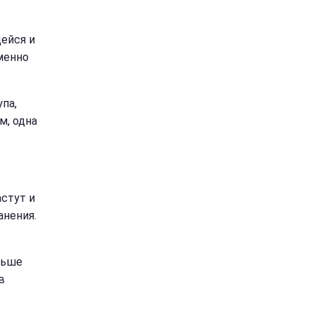
ейся и
менно
па,
м, одна
астут и
анения.
льше
в