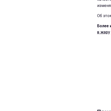
изменя
Об это
Более 
в жару