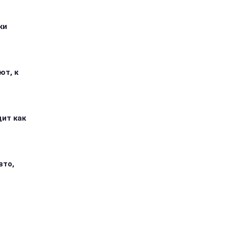
ки
ют, к
дит как
вто,