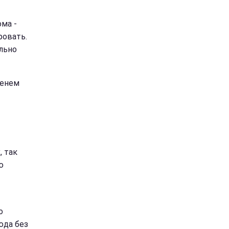
ма -
ровать.
льно
менем
, так
ю
о
юда без