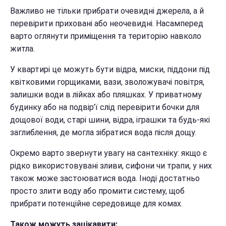
Важливо не тільки прибрати очевидні джерела, а й
перевірити приховані або неочевидні. Насамперед
варто оглянути приміщення та територію навколо
житла.
У квартирі це можуть бути відра, миски, піддони під
квітковими горщиками, вази, зволожувачі повітря,
залишки води в лійках або пляшках. У приватному
будинку або на подвір’ї слід перевірити бочки для
дощової води, старі шини, відра, іграшки та будь-які
заглиблення, де могла зібратися вода після дощу.
Окремо варто звернути увагу на сантехніку: якщо є
рідко використовувані зливи, сифони чи трапи, у них
також може застоюватися вода. Іноді достатньо
просто злити воду або промити систему, щоб
прибрати потенційне середовище для комах.
Також можуть зацікавити: