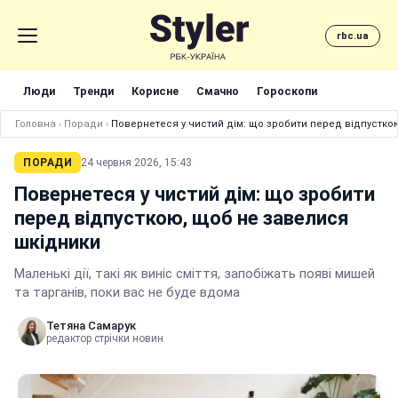
rbc.ua
Люди
Тренди
Корисне
Смачно
Гороскопи
Головна
›
Поради
›
Повернетеся у чистий дім: що зробити перед відпустко
ПОРАДИ
24 червня 2026, 15:43
Повернетеся у чистий дім: що зробити
перед відпусткою, щоб не завелися
шкідники
Маленькі дії, такі як виніс сміття, запобіжать появі мишей
та тарганів, поки вас не буде вдома
Тетяна Самарук
редактор стрічки новин