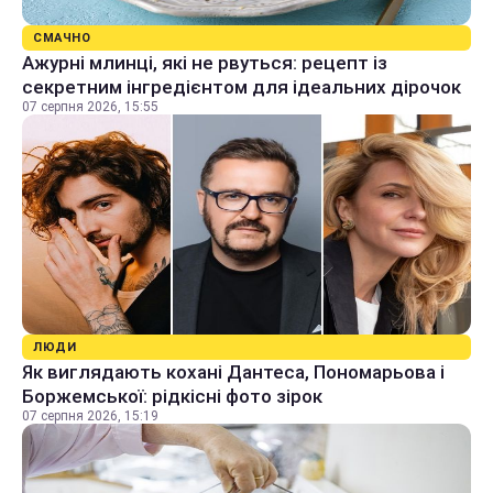
СМАЧНО
Ажурні млинці, які не рвуться: рецепт із
секретним інгредієнтом для ідеальних дірочок
07 серпня 2026, 15:55
ЛЮДИ
Як виглядають кохані Дантеса, Пономарьова і
Боржемської: рідкісні фото зірок
07 серпня 2026, 15:19