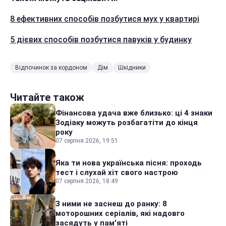
8 ефективних способів позбутися мух у квартирі
5 дієвих способів позбутися павуків у будинку
Відпочинок за кордоном
Дім
Шкідники
Читайте також
Фінансова удача вже близько: ці 4 знаки
Зодіаку можуть розбагатіти до кінця
року
07 серпня 2026, 19:51
Яка ти нова українська пісня: проходь
тест і слухай хіт свого настрою
07 серпня 2026, 18:49
З ними не заснеш до ранку: 8
моторошних серіалів, які надовго
засядуть у пам'яті