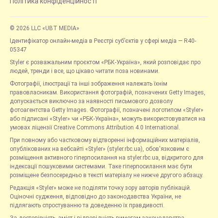
Політика конфіденційності
© 2026 LLC «UBT MEDIA»
Ідентифікатор онлайн-медіа в Реєстрі суб’єктів у сфері медіа — R40-
05347
Styler є розважальним проєктом «РБК-Україна», який розповідає про
людей, тренди і все, що цікаво читати поза новинами.
Фотографії, ілюстрації та інші зображення належать їхнім
правовласникам. Використання фотографій, позначених Getty Images,
допускається виключно за наявності письмового дозволу
фотоагентства Getty Images. Фотографії, позначені логотипом «Styler»
або підписані «Styler» чи «РБК-Україна», можуть використовуватися на
умовах ліцензії Creative Commons Attribution 4.0 International.
При повному або частковому відтворенні інформаційних матеріалів,
опублікованих на вебсайті «Styler» (styler.rbc.ua), обов'язковим є
розміщення активного гіперпосилання на styler.rbc.ua, відкритого для
індексації пошуковими системами. Таке гіперпосилання має бути
розміщене безпосередньо в тексті матеріалу не нижче другого абзацу.
Редакція «Styler» може не поділяти точку зору авторів публікацій.
Оціночні судження, відповідно до законодавства України, не
підлягають спростуванню та доведенню їх правдивості.