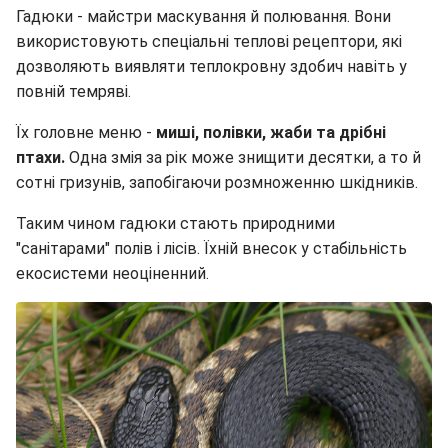
Гадюки - майстри маскування й полювання. Вони
використовують спеціальні теплові рецептори, які
дозволяють виявляти теплокровну здобич навіть у
повній темряві.
Їх головне меню -
миші, полівки, жаби та дрібні
птахи.
Одна змія за рік може знищити десятки, а то й
сотні гризунів, запобігаючи розмноженню шкідників.
Таким чином гадюки стають природними
"санітарами" полів і лісів. Їхній внесок у стабільність
екосистеми неоціненний.