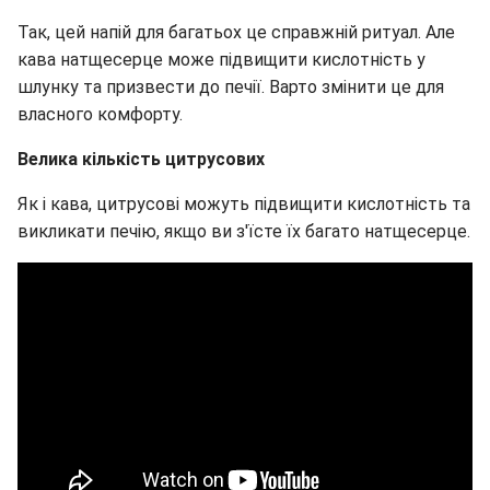
Так, цей напій для багатьох це справжній ритуал. Але
кава натщесерце може підвищити кислотність у
шлунку та призвести до печії. Варто змінити це для
власного комфорту.
Велика кількість цитрусових
Як і кава, цитрусові можуть підвищити кислотність та
викликати печію, якщо ви з'їсте їх багато натщесерце.