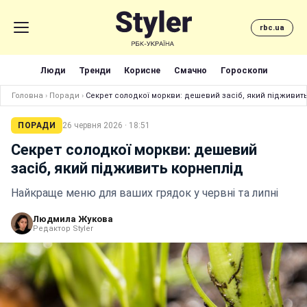
rbc.ua
Люди
Тренди
Корисне
Смачно
Гороскопи
Головна
›
Поради
›
Секрет солодкої моркви: дешевий засіб, який підживит
ПОРАДИ
26 червня 2026 · 18:51
Секрет солодкої моркви: дешевий
засіб, який підживить корнеплід
Найкраще меню для ваших грядок у червні та липні
Людмила Жукова
Редактор Styler