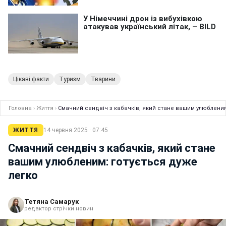
Цікаві факти
Туризм
Тварини
Головна
›
Життя
›
Смачний сендвіч з кабачків, який стане вашим улюбленим
ЖИТТЯ
14 червня 2025 · 07:45
Смачний сендвіч з кабачків, який стане
вашим улюбленим: готується дуже
легко
Тетяна Самарук
редактор стрічки новин