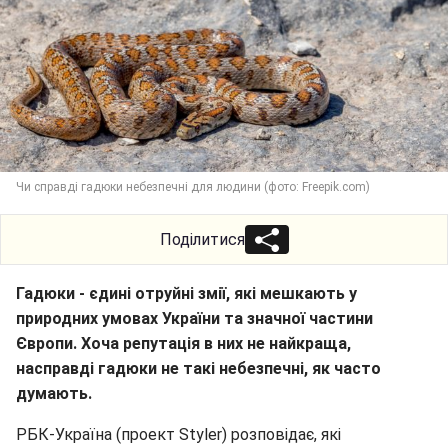
Чи справді гадюки небезпечні для людини (фото: Freepik.com)
Поділитися
Гадюки - єдині отруйні змії, які мешкають у
природних умовах України та значної частини
Європи. Хоча репутація в них не найкраща,
насправді гадюки не такі небезпечні, як часто
думають.
РБК-Україна (проект Styler) розповідає, які