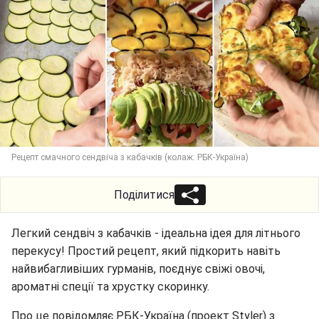
Рецепт смачного сендвіча з кабачків (колаж: РБК-Україна)
Поділитися
Легкий сендвіч з кабачків - ідеальна ідея для літнього
перекусу! Простий рецепт, який підкорить навіть
найвибагливіших гурманів, поєднує свіжі овочі,
ароматні спеції та хрустку скоринку.
Про це повідомляє РБК-Україна (проект Styler) з