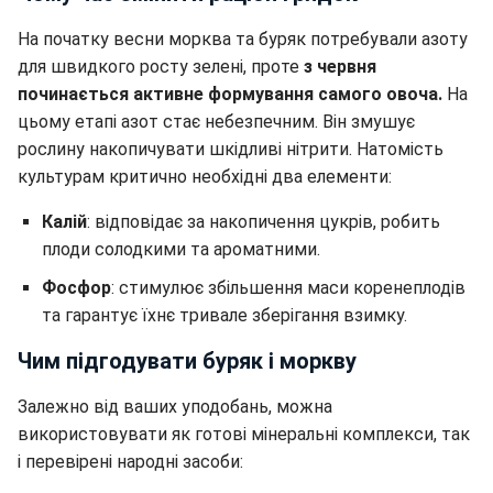
На початку весни морква та буряк потребували азоту
для швидкого росту зелені, проте
з червня
починається активне формування самого овоча.
На
цьому етапі азот стає небезпечним. Він змушує
рослину накопичувати шкідливі нітрити. Натомість
культурам критично необхідні два елементи:
Калій
: відповідає за накопичення цукрів, робить
плоди солодкими та ароматними.
Фосфор
: стимулює збільшення маси коренеплодів
та гарантує їхнє тривале зберігання взимку.
Чим підгодувати буряк і моркву
Залежно від ваших уподобань, можна
використовувати як готові мінеральні комплекси, так
і перевірені народні засоби: