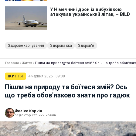
Здорове харчування
Здорова їжа
Здоров'я
Головна
›
Життя
›
Пішли на природу та боїтеся змій? Ось що треба обов'язк
ЖИТТЯ
14 червня 2025 · 09:00
Пішли на природу та боїтеся змій? Ось
що треба обов'язково знати про гадюк
Фелікс Коркін
редактор стрічки новин