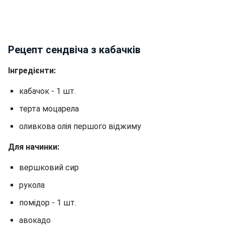
Рецепт сендвіча з кабачків
Інгредієнти:
кабачок - 1 шт.
терта моцарела
оливкова олія першого віджиму
Для начинки:
вершковий сир
рукола
помідор - 1 шт.
авокадо