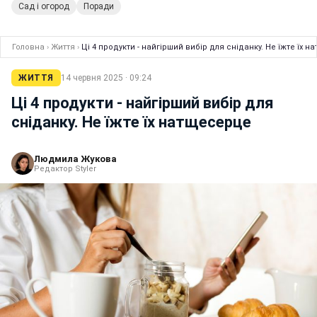
Сад і огород
Поради
Головна
›
Життя
›
Ці 4 продукти - найгірший вибір для сніданку. Не їжте їх 
ЖИТТЯ
14 червня 2025 · 09:24
Ці 4 продукти - найгірший вибір для
сніданку. Не їжте їх натщесерце
Людмила Жукова
Редактор Styler