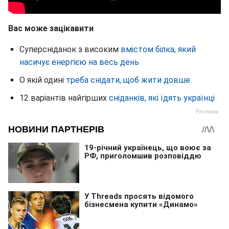
Вас може зацікавити
Суперсніданок з високим
вмістом білка, який
насичує енергією на весь день
О якій одині
треба снідати, щоб жити довше
12 варіантів найгірших
сніданків, які їдять українці