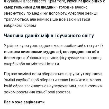
лікувальні властивості. Крім того,
укуси гадюк рідко є
смертельними для людин
и - головне вчасно
звернутись по медичну допомогу. Алергічні реакції
трапляються, але найчастіше все закінчується
набряком і болем.
Частина давніх міфів і сучасного світу
У різних культурах гадюки мали особливий статус - їх
вважали
символами мудрості, переродження або
безсмертя.
У фольклорі вони фігурували як охоронці
скарбів або як містичні істоти.
Під час зимівлі вони збираються в групи, утворюючи
"зміїні клубки", щоб зберегти тепло і вижити в мороз.
Їхній образ залишається суперечливим, але з кожним
роком розуміння їхньої ролі зростає.
Вас може зацікавити