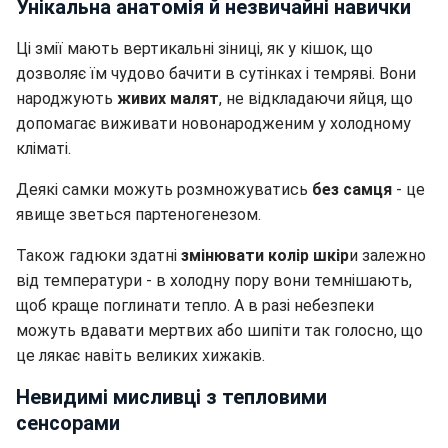
Унікальна анатомія й незвичайні навички
Ці змії мають вертикальні зіниці, як у кішок, що
дозволяє їм чудово бачити в сутінках і темряві. Вони
народжують
живих малят
, не відкладаючи яйця, що
допомагає виживати новонародженим у холодному
кліматі.
Деякі самки можуть розмножуватись
без самця
- це
явище зветься партеногенезом.
Також гадюки здатні
змінювати колір шкір
и залежно
від температури - в холодну пору вони темнішають,
щоб краще поглинати тепло. А в разі небезпеки
можуть вдавати мертвих або шипіти так голосно, що
це лякає навіть великих хижаків.
Невидимі мисливці з тепловими
сенсорами