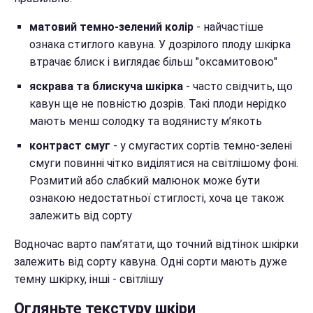
матовий темно-зелений колір
- найчастіше
ознака стиглого кавуна. У дозрілого плоду шкірка
втрачає блиск і виглядає більш "оксамитовою"
яскрава та блискуча шкірка
- часто свідчить, що
кавун ще не повністю дозрів. Такі плоди нерідко
мають менш солодку та водянисту м’якоть
контраст смуг
- у смугастих сортів темно-зелені
смуги повинні чітко виділятися на світлішому фоні.
Розмитий або слабкий малюнок може бути
ознакою недостатньої стиглості, хоча це також
залежить від сорту
Водночас варто пам’ятати, що точний відтінок шкірки
залежить від сорту кавуна. Одні сорти мають дуже
темну шкірку, інші - світлішу
Огляньте текстуру шкіри