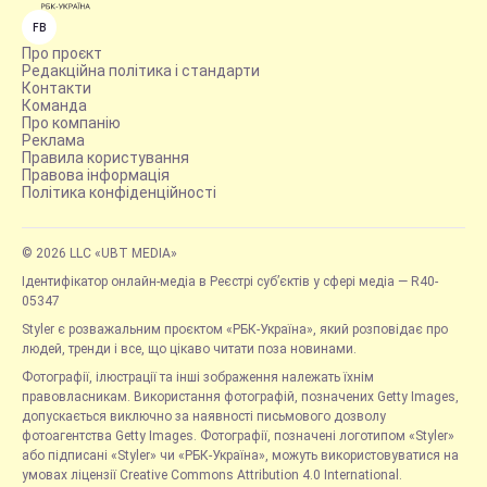
FB
Про проєкт
Редакційна політика і стандарти
Контакти
Команда
Про компанію
Реклама
Правила користування
Правова інформація
Політика конфіденційності
© 2026 LLC «UBT MEDIA»
Ідентифікатор онлайн-медіа в Реєстрі суб’єктів у сфері медіа — R40-
05347
Styler є розважальним проєктом «РБК-Україна», який розповідає про
людей, тренди і все, що цікаво читати поза новинами.
Фотографії, ілюстрації та інші зображення належать їхнім
правовласникам. Використання фотографій, позначених Getty Images,
допускається виключно за наявності письмового дозволу
фотоагентства Getty Images. Фотографії, позначені логотипом «Styler»
або підписані «Styler» чи «РБК-Україна», можуть використовуватися на
умовах ліцензії Creative Commons Attribution 4.0 International.