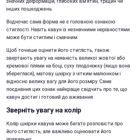
значних деформацій, глибоких вм’ятин, тріщин чи
інших пошкоджень.
Водночас сама форма не є головною ознакою
стиглості. Навіть кавун із незначними нерівностями
може бути стиглим і смачним.
Щоб точніше оцінити його стиглість, також
звертають увагу на наявність великої жовтої або
кремової плями на боці, суху плодоніжку (якщо вона
збереглася), матову шкірку з чітким малюнком і
відносно велику вагу для його розміру. Саме
поєднання цих ознак найкраще свідчить про те, що
кавун достиг і готовий до вживання.
Зверніть увагу на колір
Колір шкірки кавуна може багато розповісти про
його стиглість, але важливо оцінювати його
правильно: