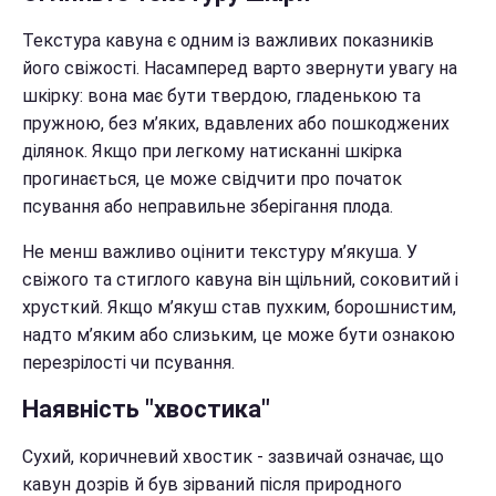
Текстура кавуна є одним із важливих показників
його свіжості. Насамперед варто звернути увагу на
шкірку: вона має бути твердою, гладенькою та
пружною, без м’яких, вдавлених або пошкоджених
ділянок. Якщо при легкому натисканні шкірка
прогинається, це може свідчити про початок
псування або неправильне зберігання плода.
Не менш важливо оцінити текстуру м’якуша. У
свіжого та стиглого кавуна він щільний, соковитий і
хрусткий. Якщо м’якуш став пухким, борошнистим,
надто м’яким або слизьким, це може бути ознакою
перезрілості чи псування.
Наявність "хвостика"
Сухий, коричневий хвостик - зазвичай означає, що
кавун дозрів й був зірваний після природного