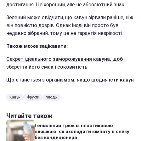
достигання. Це хороший, але не абсолютний знак.
Зелений може свідчити, що кавун зірвали раніше, ніж
він повністю дозрів. Однак іноді він просто був
недавно зібраний, тому це не гарантія незрілості.
Також може зацікавити:
Секрет ідеального заморожування кавуна, щоб
зберегти його смак і соковитість
Що станеться з організмом, якщо щодня їсти кавун
Кавун
Фрукти
плоды
Читайте також
Геніальний трюк із пластиковою
пляшкою: як охолодити кімнату в спеку
без кондиціонера