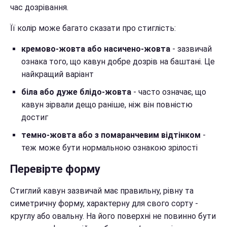
час дозрівання.
Її колір може багато сказати про стиглість:
кремово-жовта або насичено-жовта
- зазвичай
ознака того, що кавун добре дозрів на баштані. Це
найкращий варіант
біла або дуже блідо-жовта
- часто означає, що
кавун зірвали дещо раніше, ніж він повністю
достиг
темно-жовта або з помаранчевим відтінком
-
теж може бути нормальною ознакою зрілості
Перевірте форму
Стиглий кавун зазвичай має правильну, рівну та
симетричну форму, характерну для свого сорту -
круглу або овальну. На його поверхні не повинно бути