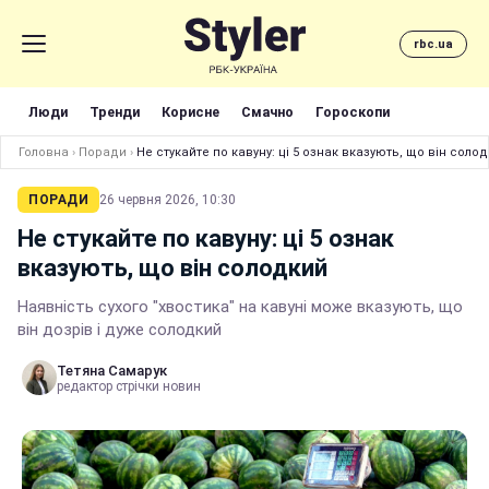
rbc.ua
Люди
Тренди
Корисне
Смачно
Гороскопи
Головна
›
Поради
›
Не стукайте по кавуну: ці 5 ознак вказують, що він соло
ПОРАДИ
26 червня 2026, 10:30
Не стукайте по кавуну: ці 5 ознак
вказують, що він солодкий
Наявність сухого "хвостика" на кавуні може вказують, що
він дозрів і дуже солодкий
Тетяна Самарук
редактор стрічки новин