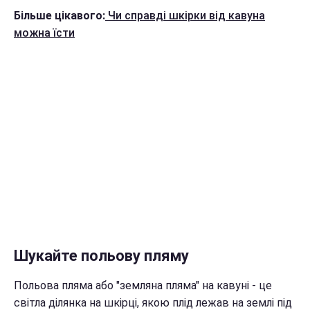
Більше цікавого:
Чи справді шкірки від кавуна
можна їсти
Шукайте польову пляму
Польова пляма або "земляна пляма" на кавуні - це
світла ділянка на шкірці, якою плід лежав на землі під