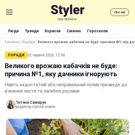
rbc.ua
Люди
Тренди
Корисне
Смачно
Гороскопи
Головна
›
Поради
›
Великого врожаю кабачків не буде: причина №1, яку да
ПОРАДИ
02 червня 2026, 12:06
Великого врожаю кабачків не буде:
причина №1, яку дачники ігнорують
Навіть недостатній або неправильний полив призведе до
в'янення листя та загибелі рослини
Тетяна Самарук
редактор стрічки новин