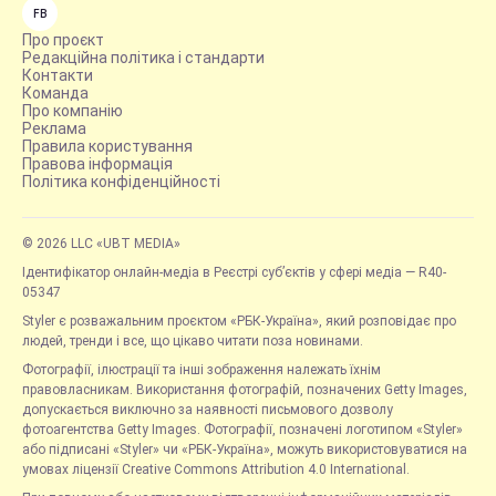
FB
Про проєкт
Редакційна політика і стандарти
Контакти
Команда
Про компанію
Реклама
Правила користування
Правова інформація
Політика конфіденційності
© 2026 LLC «UBT MEDIA»
Ідентифікатор онлайн-медіа в Реєстрі суб’єктів у сфері медіа — R40-
05347
Styler є розважальним проєктом «РБК-Україна», який розповідає про
людей, тренди і все, що цікаво читати поза новинами.
Фотографії, ілюстрації та інші зображення належать їхнім
правовласникам. Використання фотографій, позначених Getty Images,
допускається виключно за наявності письмового дозволу
фотоагентства Getty Images. Фотографії, позначені логотипом «Styler»
або підписані «Styler» чи «РБК-Україна», можуть використовуватися на
умовах ліцензії Creative Commons Attribution 4.0 International.