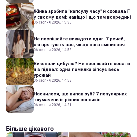
Жінка зробила "капсулу часу" й сховала її
у своєму домі: навіщо і що там всередині
06 серпня 2026, 15:33
Не поспішайте викидати одяг: 7 речей,
які врятують вас, якщо вага змінилася
06 серпня 2026, 14:58
Викопали цибулю? Не поспішайте ховати
її в підвал: одна помилка зіпсує весь
урожай
06 серпня 2026, 14:53
Наснилося, що випав зуб? 7 популярних
тлумачень із різних сонників
06 серпня 2026, 14:21
Більше цікавого