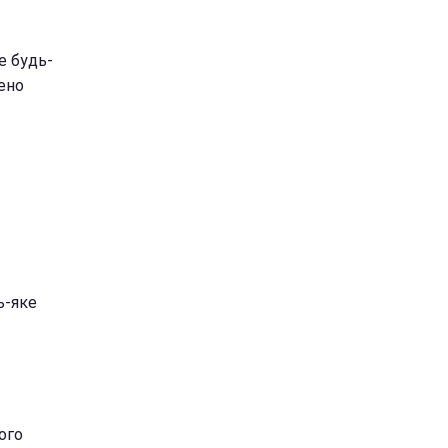
е будь-
нено
ь-яке
ного