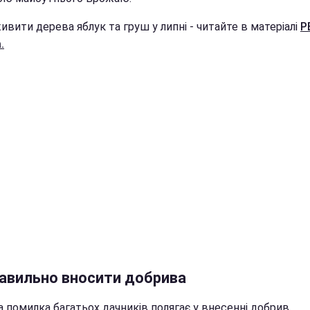
ивити дерева яблук та груш у липні - читайте в матеріалі
Р
.
равильно вносити добрива
а помилка багатьох дачників полягає у внесенні добрив