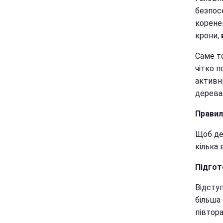
безпосе
корене
крони,
Саме т
чітко 
активн
дерева
Правил
Щоб дер
кілька 
Підгот
Відсту
більша 
півтора