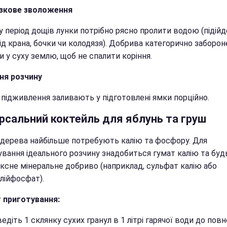
зкове зволоження
у період дощів лунки потрібно рясно пролити водою (підійд
під крана, бочки чи колодязя). Добрива категорично заборо
 у суху землю, щоб не спалити коріння.
ня розчину
 підживлення заливають у підготовлені ямки порційно.
ерсальний коктейль для яблунь та груш
і дерева найбільше потребують калію та фосфору. Для
ування ідеального розчину знадобиться гумат калію та буд
ксне мінеральне добриво (наприклад, сульфат калію або
лійфосфат).
 приготування:
едіть 1 склянку сухих гранул в 1 літрі гарячої води до пов