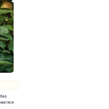
 без
аматися