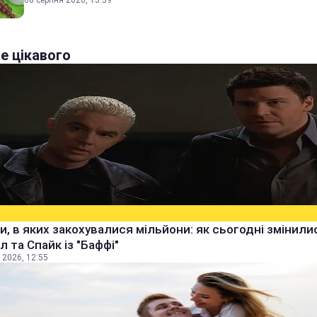
08 серпня 2026, 13:39
е цікавого
и, в яких закохувалися мільйони: як сьогодні змінили
 та Спайк із "Баффі"
 2026, 12:55