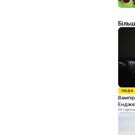
Більш
ЛЮДИ
Вампір
Енджел
08 серпня