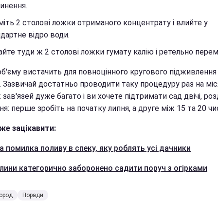
инення.
міть 2 столові ложки отриманого концентрату і влийте у
дартне відро води.
йте туди ж 2 столові ложки гумату калію і ретельно перем
об'єму вистачить для повноцінного кругового підживлення
. Зазвичай достатньо проводити таку процедуру раз на міс
зав'язей дуже багато і ви хочете підтримати сад двічі, роз
я: перше зробіть на початку липня, а друге між 15 та 20 чи
же зацікавити:
а помилка поливу в спеку, яку роблять усі дачники
слини категорично заборонено садити поруч з огірками
город
Поради