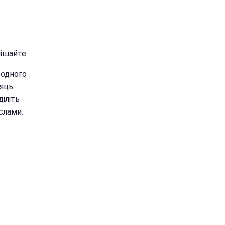
ішайте.
 одного
яць.
діліть
слами.