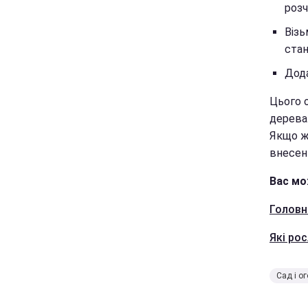
розч
Візь
стан
Дода
Цього 
дерева
Якщо ж 
внесенн
Вас мо
Головн
Які ро
Сад і о