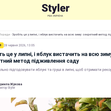
Поради
›
Зробіть це у липні, і яблук вистачить на всю зиму: секретний метод 
И
28 червня 2026, 13:05
ть це у липні, і яблук вистачить на всю зим
тний метод підживлення саду
льно підгодовувати яблуні та груші в липні, щоб отримати рек
дмила Жукова
ктор Styler