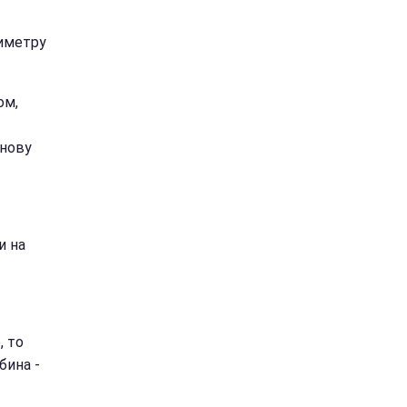
иметру
ом,
снову
и на
, то
бина -