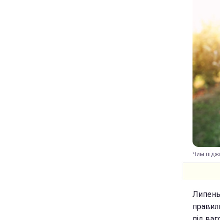
Чим піджи
Липень
правил
під ва