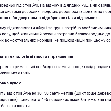
редньо під стовбур. На відміну від ягідних кущів чи овочів,
ва система дорослих плодових дерев розташована по пер
вона ніби дзеркально відображає гілки під землею.
ому підживлювати яблуні та груші потрібно особливим чин
по колу, щоб живильний розчин потрапив безпосередньо до
их всмоктувальних корінців, не пошкодивши при цьому о
.
ьна технологія літнього підживлення
ево отримало всі необхідні вітаміни, процес слід розділит
важливих етапів:
овка лунок
піть від стовбура на 30–50 сантиметрів (що старше дерево
відстань) і викопайте 4–6 невеликих ямок. Оптимальна гли
 багнета лопати.