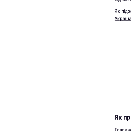
Як підж
Україна
Як п
Головн