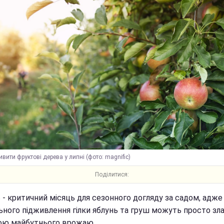
вити фруктові дерева у липні (фото: magnific)
Поділитися:
 - критичний місяць для сезонного догляду за садом, адже
ьного підживлення гілки яблунь та груш можуть просто зл
гою майбутнього врожаю.