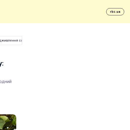
rbc.ua
підживлення саду
у:
ордний