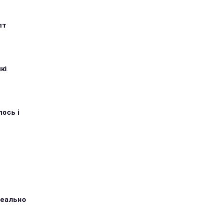
пт
кі
ось і
ідеально