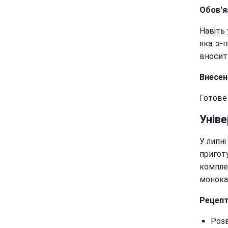
Обов'я
Навіть 
яка: з-
вносити
Внесен
Готове
Унів
У липн
пригот
компле
монока
Рецепт
Розв