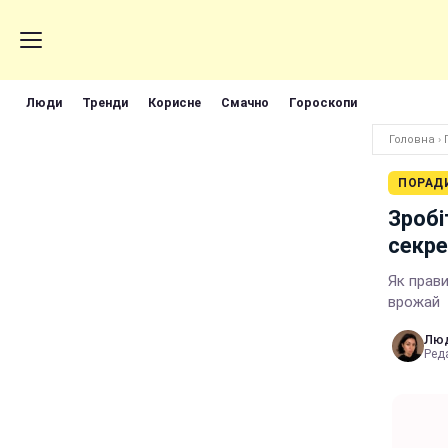
Люди
Тренди
Корисне
Смачно
Гороскопи
Головна
›
ПОРАД
Зробі
секре
Як прави
врожай
Лю
Реда