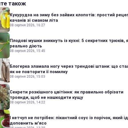
йте також
Кукурудза на зиму без зайвих клопотів: простий реце
качанів зі смаком літа
08 серпня 2026, 16:27
Плодові мушки зникнуть із кухні: 5 секретних трюків, я
реально діють
08 серпня 2026, 15:45
Блогерка зламала ногу через трендові штани: що стал
як не повторити її помилку
08 серпня 2026, 15:03
Секрети розкішного цвітіння: як правильно обрізати
троянди, щоб не нашкодити кущу
08 серпня 2026, 14:22
І кетчуп не потрібен: пікантний соус із порічок, який 
доповнить м'ясо