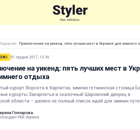
Подорожі
›
Приключение на уикенд: пять лучших мест в Украине для зимнего 
ОЖІ
01 грудня 2017, 13:36
ючение на уикенд: пять лучших мест в Ук
зимнего отдыха
тый курорт Ворохта в Карпатах, зимняя гетманская столица Ба
ные курорты Закарпатья и сказочный Шаровский дворец в
ской области – далеко не полный список идей для зимних пут
ерина Гончарова
еспондент РБК-Україна