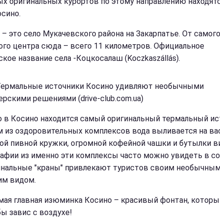
ых оригинальных курортов по этому направлению находятс
осино.
 – это село Мукачевского района на Закарпатье. От самог
ого центра сюда – всего 11 километров. Официальное
кое название села -Коцкосалаш (Koczkaszállás).
Термальные источники Косино удивляют необычными
ерскими решениями (drive-club.com.ua)
 в Косино находится самый оригинальный термальный ис
м из оздоровительных комплексов вода выливается на ва
ой пивной кружки, огромной кофейной чашки и бутылки ви
афии из именно эти комплексы часто можно увидеть в с
инальные "краны" привлекают туристов своим необычны
м видом.
амая главная изюминка Косино – красивый фонтан, которы
бы завис с воздухе!