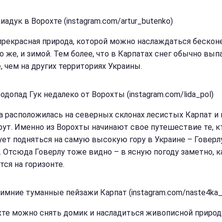
иадук в Ворохте (instagram.com/artur_butenko)
прекрасная природа, которой можно наслаждаться бесконе
о же, и зимой. Тем более, что в Карпатах снег обычно вып
, чем на других территориях Украины.
одопад Гук недалеко от Ворохты (instagram.com/lida_pol)
а расположилась на северных склонах лесистых Карпат и
рут. Именно из Ворохты начинают свое путешествие те, к
ует подняться на самую высокую гору в Украине – Говерлу
. Отсюда Говерлу тоже видно – в ясную погоду заметно, к
тся на горизонте.
Зимние туманные пейзажи Карпат (instagram.com/naste4ka_
хте можно снять домик и насладиться живописной природ