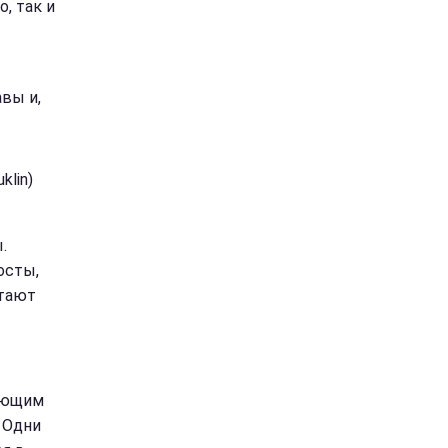
, так и
вы и,
klin)
.
осты,
итают
ляющим
 Одни