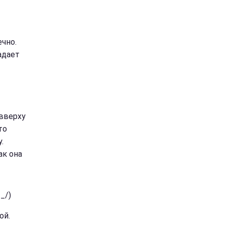
чно.
адает
 вверху
то
.
ак она
_/)
ой.