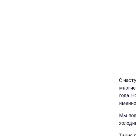
С наст
многие
года. 
именно
Мы под
холодн
Такие 