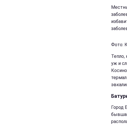
Местны
заболе
избави
заболе
Фото: К
Тепло,
уж и с
Косино
термал
эвкали
Батур
Город 
бывшая
распол