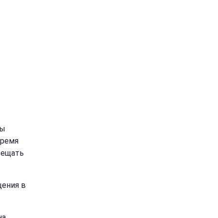
ды
время
сещать
щения в
на