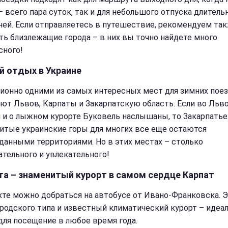
– всего пара суток, так и для небольшого отпуска длител
дней. Если отправляетесь в путешествие, рекомендуем та
ть близлежащие города – в них вы точно найдете много
сного!
й отдых в Украине
ионно одними из самых интересных мест для зимних пое
ют Львов, Карпаты и Закарпатскую область. Если во Льв
 и о лыжном курорте Буковель наслышаны, то Закарпатье
итые украинские горы для многих все еще остаются
данными территориями. Но в этих местах – столько
ательного и увлекательного!
та – знаменитый курорт в самом сердце Карпат
хте можно добраться на автобусе от Ивано-Франковска. 
ородского типа и известный климатический курорт – идеа
для посещение в любое время года.