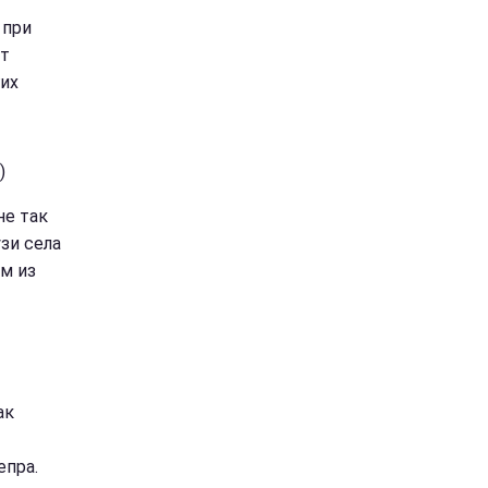
 при
ют
гих
)
не так
зи села
м из
ак
епра.