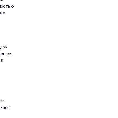
ьностью
кже
здок
ове вы
 и
Это
льное