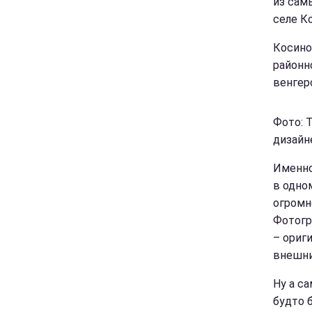
из сам
селе К
Косино
районн
венгерс
Фото: 
дизайн
Именно
в одно
огромн
Фотогр
– ориг
внешни
Ну а с
будто 