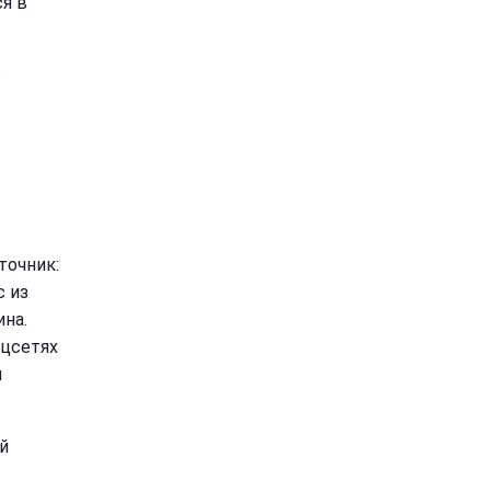
я в
о
точник:
с из
на.
оцсетях
м
й