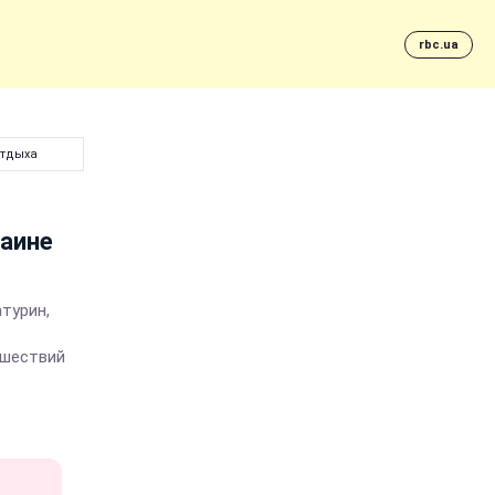
rbc.ua
отдыха
раине
турин,
ешествий