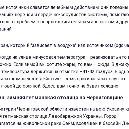
е источники славятся лечебным действием: они полезны
ваниях нервной и сердечно-сосудистой системы, помога
ться от проблем с опорно-двигательным аппаратом и дру
ваний.
ран, который "зависает в воздухе" над источником (ogo.ua
 когда на улице минусовая температура – реализовать єто 
ложно. Если зимой вы хотите жары, то вам – сюда. В джаку
 температура держится на отметке +41-42 градуса. В одно
ьных комплексов действует семь оригинальных саун: от
птовой до соляной. Здесь вам точно не будет холодно!
ин: зимняя гетманская столица на Черниговщине
Батурин Черниговской области известен на всю Украину к
 гетманская столица Левобережной Украины. Город
агается на живописной реке Сейм, входящей в бассейн Дн