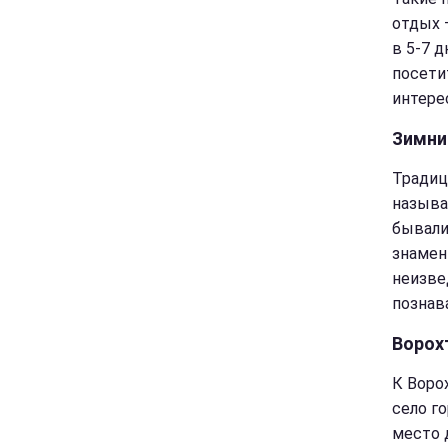
отдых 
в 5-7 
посети
интере
Зимни
Традиц
называ
бывали
знамен
неизве
познав
Ворох
К Воро
село г
место 