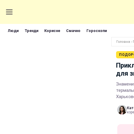
Люди
Тренди
Корисне
Смачно
Гороскопи
Головна
›
ПОДОР
Прикл
для 
Знамени
термаль
Харьков
Кат
кор