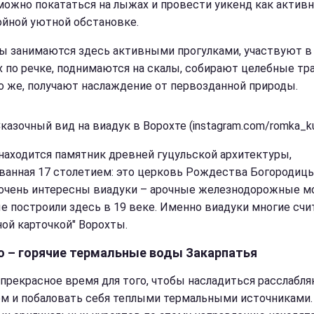
можно покататься на лыжах и провести уикенд как активно
ойной уютной обстановке.
ы занимаются здесь активными прогулками, участвуют в
х по речке, поднимаются на скалы, собирают целебные тра
о же, получают наслаждение от первозданной природы.
казочный вид на виадук в Ворохте (instagram.com/romka_ku
 находится памятник древней гуцульской архитектуры,
ванная 17 столетием: это церковь Рождества Богородицы
очень интересны виадуки – арочные железнодорожные м
е построили здесь в 19 веке. Именно виадуки многие сч
ной карточкой" Ворохты.
о – горячие термальные воды Закарпатья
 прекрасное время для того, чтобы насладиться расслаб
м и побаловать себя теплыми термальными источниками.