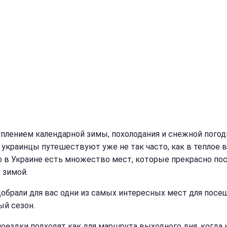
уплением календарной зимы, похолодания и снежной пого
 украинцы путешествуют уже не так часто, как в теплое 
Но в Украине есть множество мест, которые прекрасно по
 зимой.
обрали для вас одни из самых интересных мест для посе
ый сезон.
поездки подходят как для маршрута выходного дня, когда 