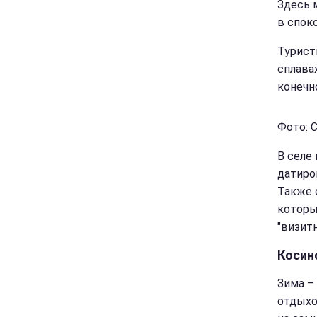
Здесь 
в спок
Турист
сплава
конечн
Фото: С
В селе
датиро
Также 
которы
"визит
Косин
Зима –
отдыхо