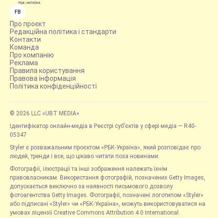
FB
Про проєкт
Редакційна політика і стандарти
Контакти
Команда
Про компанію
Реклама
Правила користування
Правова інформація
Політика конфіденційності
© 2026 LLC «UBT MEDIA»
Ідентифікатор онлайн-медіа в Реєстрі суб’єктів у сфері медіа — R40-
05347
Styler є розважальним проєктом «РБК-Україна», який розповідає про
людей, тренди і все, що цікаво читати поза новинами.
Фотографії, ілюстрації та інші зображення належать їхнім
правовласникам. Використання фотографій, позначених Getty Images,
допускається виключно за наявності письмового дозволу
фотоагентства Getty Images. Фотографії, позначені логотипом «Styler»
або підписані «Styler» чи «РБК-Україна», можуть використовуватися на
умовах ліцензії Creative Commons Attribution 4.0 International.