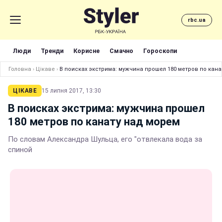
rbc.ua
Люди
Тренди
Корисне
Смачно
Гороскопи
Головна
›
Цікаве
›
В поисках экстрима: мужчина прошел 180 метров по кана
ЦІКАВЕ
15 липня 2017, 13:30
В поисках экстрима: мужчина прошел
180 метров по канату над морем
По словам Александра Шульца, его "отвлекала вода за
спиной