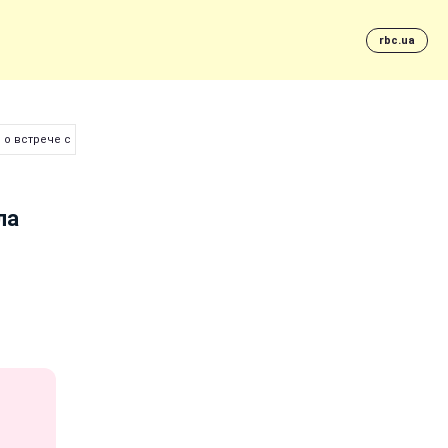
rbc.ua
ю о встрече с российским мальчиком
ла