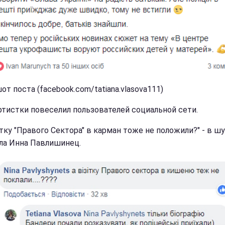
т поста (facebook.com/tatiana.vlasova111)
ртистки повеселил пользователей социальной сети.
итку "Правого Сектора" в карман тоже не положили?" - в ш
ла Инна Павлишинец.