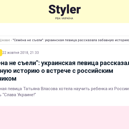
Цікаве
›
"Семёна не съели": украинская певица рассказала забавную истори
22 жовтня 2018, 21:33
на не съели": украинская певица рассказа
ную историю о встрече с российским
чиком
ная певица Татьяна Власова хотела научить ребенка из России
 "Слава Украине!"