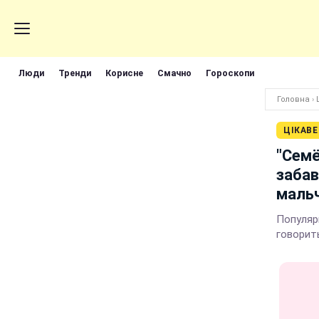
Люди
Тренди
Корисне
Смачно
Гороскопи
Головна
›
ЦІКАВЕ
"Семё
забав
маль
Популяр
говорить