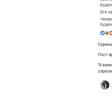
Скриншо
Пост а
"А виз
спроси