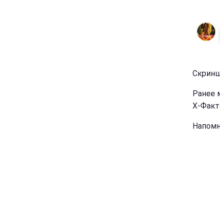
Скринш
Ранее 
Х-Факто
Напом