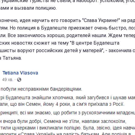
 украинские туристы не съели, а наоборот: успокоили, уго
ами и вызвали полицию.
конечно, идея научить его говорить "Слава Украине!" на ра
лям. Но полиция в Будапеште приезжает очень быстро, по
ели. Все закончилось хорошо, родителей нашли. Ждем тепе
ских новостях сюжет на тему "В центре Будапешта
шисты воруют российских детей у матерей", - закончила 
 Татьяна.