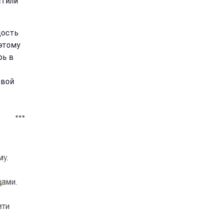
стили
дость
этому
рь в
свой