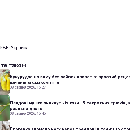
 РБК-Украина
йте також
Кукурудза на зиму без зайвих клопотів: простий реце
качанів зі смаком літа
08 серпня 2026, 16:27
Плодові мушки зникнуть із кухні: 5 секретних трюків, я
реально діють
08 серпня 2026, 15:45
Блогерка зламала ногу через трендові штани: що стал