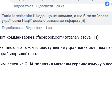
от комментариев (facebook.com/tatiana.vlasova111)
мы писали о том, что
выступление украинских военных
на 
ра "взорвало" сеть.
ним,
певец из США посвятил матерям украиноязычную пе