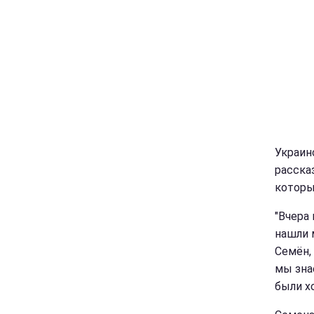
Украин
расска
которы
"Вчера
нашли 
Семён, 
мы зна
были х