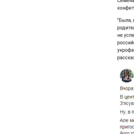
Семена
конфет
"Была, 
родите
не усп
россий
укрофа
рассказ