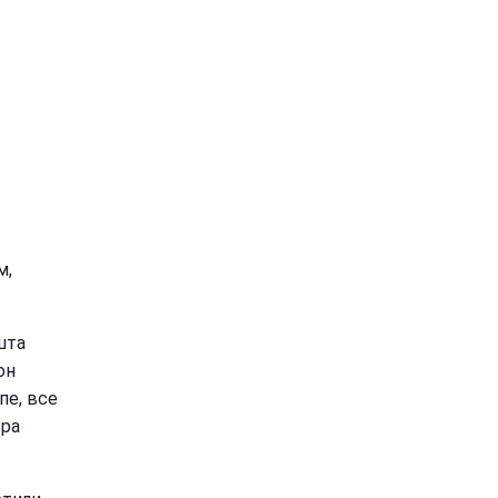
м,
шта
он
пе, все
ера