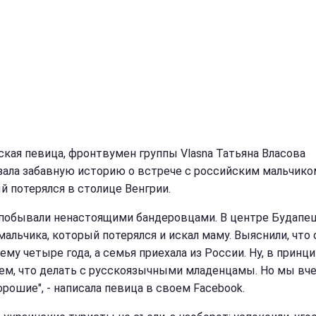
ская певица, фронтвумен группы Vlasna Татьяна Власова
зала забавную историю о встрече с российским мальчико
й потерялся в столице Венгрии.
 побывали ненастоящими бандеровцами. В центре Будапе
мальчика, который потерялся и искал маму. Выяснили, что 
ему четыре года, а семья приехала из России. Ну, в принци
ем, что делать с русскоязычными младенцамы. Но мы вч
орошие", - написала певица в своем Facebook.