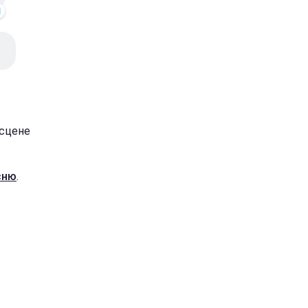
сцене
сню
.