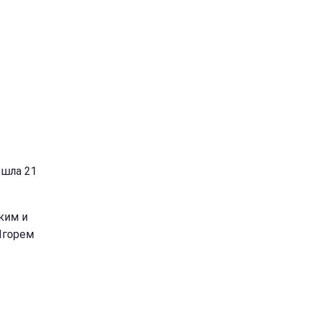
ошла 21
ким и
Игорем