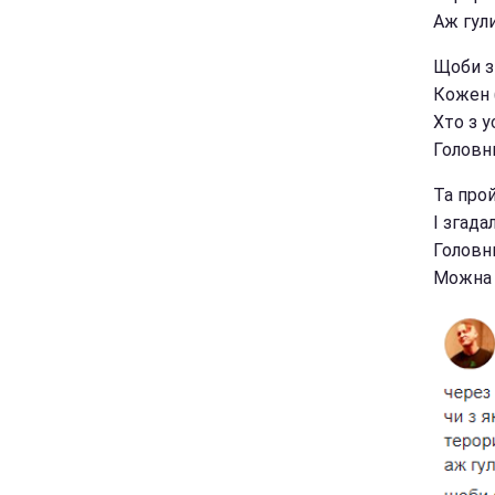
Аж гули
Щоби зн
Кожен (
Хто з у
Головн
Та про
І згада
Головн
Можна б