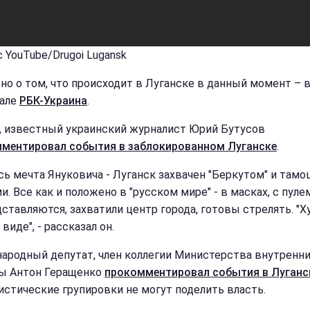
 YouTube/Drugoi Lugansk
но о том, что происходит в Луганске в данный момент – 
але
РБК-Украина
.
, известный украинский журналист Юрий Бутусов
ментировал события в заблокированном Луганске
.
сь мечта Януковича - Луганск захвачен "Беркутом" и там
. Все как и положено в "русском мире" - в масках, с пуле
ставляются, захватили центр города, готовы стрелять. "Ху
виде", - рассказал он.
народный депутат, член коллегии Министерства внутренни
ы Антон Геращенко
прокомментировал события в Луганс
истические групировки не могут поделить власть.