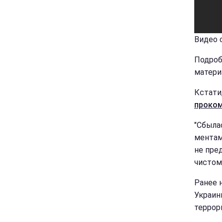
Видео с
Подроб
матери
Кстати
проком
"Сбыла
ментами
не пред
чистом 
Ранее 
Украин
террор