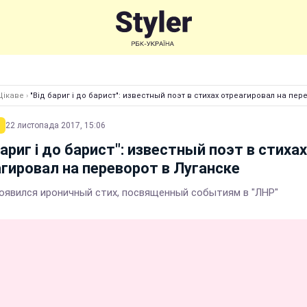
Цікаве
›
"Від бариг і до барист": известный поэт в стихах отреагировал на пер
22 листопада 2017, 15:06
бариг і до барист": известный поэт в стихах
гировал на переворот в Луганске
появился ироничный стих, посвященный событиям в "ЛНР"