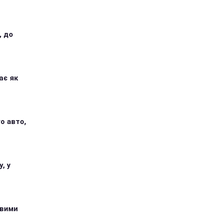
, до
ає як
о авто,
, у
овими