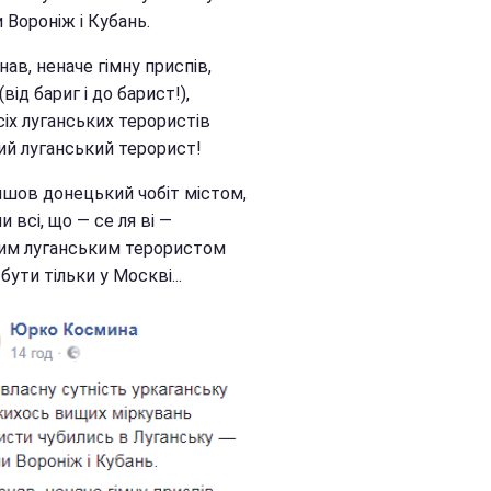
 Вороніж і Кубань.
ав, неначе гімну приспів,
від бариг і до барист!),
сіх луганських терористів
ий луганський терорист!
йшов донецький чобіт містом,
ли всі, що — се ля ві —
им луганським терористом
ути тільки у Москві...