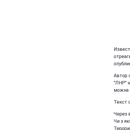
Извест
отреаг
опубли
Автор 
"ЛНР" 
можна б
Текст с
Через в
Чи з я
Терори