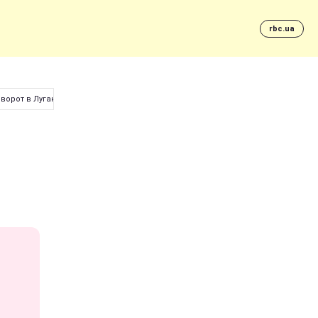
rbc.ua
еворот в Луганске