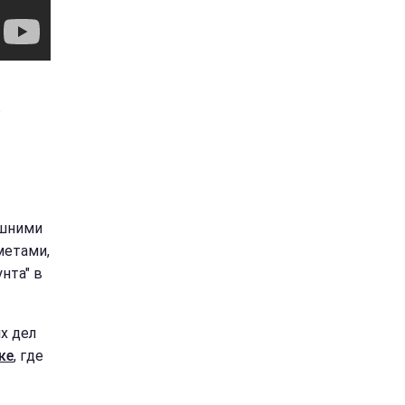
в
ошними
метами,
нта" в
х дел
ке
, где