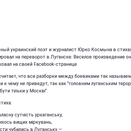
ный украинский поэт и журналист Юрко Космына в стиха
ировал на переворот в Луганске. Веселое произведение о
ковал на своей Facebook-странице.
считает, что все разборки между боевиками так называе
ни к чему не приведут, так как "головним луганським теро
ути тільки у Москві".
тиха:
ласну сутність уркаганську,
кихось вищих міркувань,
сти чубились в Луганську —