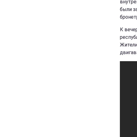
внутре
были з
бронет
К вече
респуб
Жители
двигав