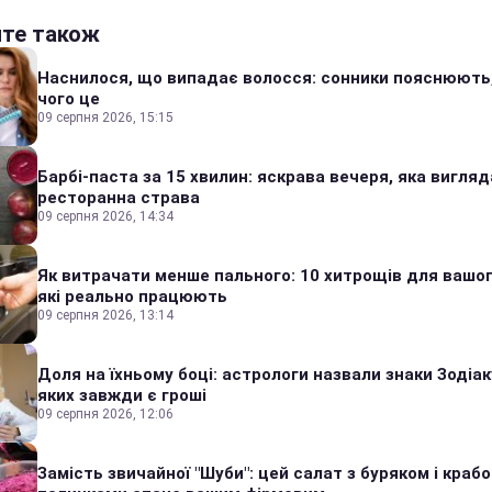
йте також
Наснилося, що випадає волосся: сонники пояснюють
чого це
09 серпня 2026, 15:15
Барбі-паста за 15 хвилин: яскрава вечеря, яка вигляд
ресторанна страва
09 серпня 2026, 14:34
Як витрачати менше пального: 10 хитрощів для вашог
які реально працюють
09 серпня 2026, 13:14
Доля на їхньому боці: астрологи назвали знаки Зодіаку
яких завжди є гроші
09 серпня 2026, 12:06
Замість звичайної "Шуби": цей салат з буряком і краб