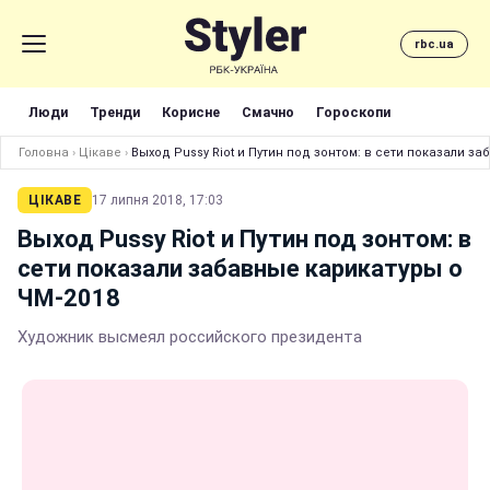
rbc.ua
Люди
Тренди
Корисне
Смачно
Гороскопи
Головна
›
Цікаве
›
Выход Pussy Riot и Путин под зонтом: в сети показали з
ЦІКАВЕ
17 липня 2018, 17:03
Выход Pussy Riot и Путин под зонтом: в
сети показали забавные карикатуры о
ЧМ-2018
Художник высмеял российского президента