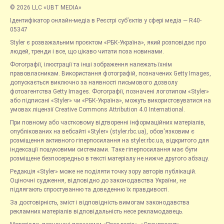
© 2026 LLC «UBT MEDIA»
Ідентифікатор онлайн-медіа в Реєстрі суб’єктів у сфері медіа — R40-
05347
Styler є розважальним проєктом «РБК-Україна», який розповідає про
людей, тренди і все, що цікаво читати поза новинами.
Фотографії, ілюстрації та інші зображення належать їхнім
правовласникам. Використання фотографій, позначених Getty Images,
допускається виключно за наявності письмового дозволу
фотоагентства Getty Images. Фотографії, позначені логотипом «Styler»
або підписані «Styler» чи «РБК-Україна», можуть використовуватися на
умовах ліцензії Creative Commons Attribution 4.0 International.
При повному або частковому відтворенні інформаційних матеріалів,
опублікованих на вебсайті «Styler» (styler.rbc.ua), обов'язковим є
розміщення активного гіперпосилання на styler.rbc.ua, відкритого для
індексації пошуковими системами. Таке гіперпосилання має бути
розміщене безпосередньо в тексті матеріалу не нижче другого абзацу.
Редакція «Styler» може не поділяти точку зору авторів публікацій.
Оціночні судження, відповідно до законодавства України, не
підлягають спростуванню та доведенню їх правдивості.
За достовірність, зміст і відповідність вимогам законодавства
рекламних матеріалів відповідальність несе рекламодавець.