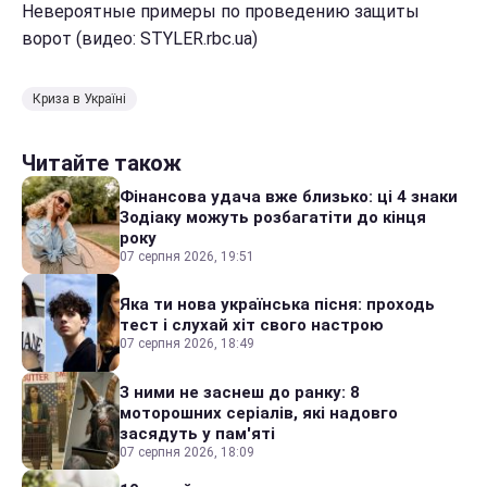
Невероятные примеры по проведению защиты
ворот (видео: STYLER.rbc.ua)
Криза в Україні
Читайте також
Фінансова удача вже близько: ці 4 знаки
Зодіаку можуть розбагатіти до кінця
року
07 серпня 2026, 19:51
Яка ти нова українська пісня: проходь
тест і слухай хіт свого настрою
07 серпня 2026, 18:49
З ними не заснеш до ранку: 8
моторошних серіалів, які надовго
засядуть у пам'яті
07 серпня 2026, 18:09