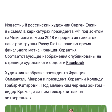
Известный российский художник Сергей Елкин
высмеял в карикатурах президента РФ под зонтом
на Чемпионате мира 2018 и прорыв активисток
панк-рок-группы Pussy Riot на поле во время
финального матча Франция-Хорватия.
Соответствующие изображения опубликованы на
странице художника в соцсети
Facebook
.
Художник изобразил президента Франции
Эммануэль Макрон и президент Хорватии Колинду
Грабар-Китарович. Под маленьким черным зонтом –
лидер Кремля, а за ним телохранитель на
четвереньках.