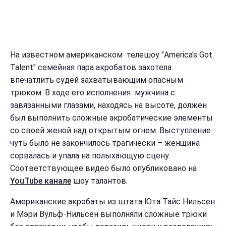
На известном американском телешоу "America's Got
Talent" семейная пара акробатов захотела
впечатлить судей захватывающим опасным
трюком. В ходе его исполнения мужчина с
завязанными глазами, находясь на высоте, должен
был выполнить сложные акробатические элементы
со своей женой над открытым огнем. Выступление
чуть было не закончилось трагически – женщина
сорвалась и упала на полыхающую сцену.
Соответствующее видео было опубликовано на
YouTube канале
шоу талантов.
Американские акробаты из штата Юта Тайс Нильсен
и Мэри Вульф-Нильсен выполняли сложные трюки