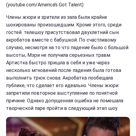
(youtube.com/America's Got Talent)
Члены жюри и зрители из зала были крайне
шокированы произошедшим. Кроме этого, среди
гостей телешоу присутствовал двухлетний сын
акробатов вместе с бабушкой. По счастливому
случаю, несмотря на то что падение было с большой
высоты, Мэри не получила серьезных травм.
Артистка быстро пришла в себя и уже через
несколько мгновений после падения была готова
выполнить трюк снова. Акробатка пообещала
публике, что сделает его идеально. Члены жюри
запретили повторное выступление по понятной
причине. Однако допущенная ошибка не помешала
творческой паре пройти в следующий этап шоу.