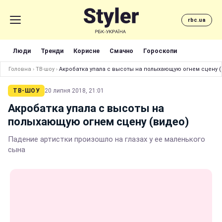
rbc.ua
Люди
Тренди
Корисне
Смачно
Гороскопи
Головна
›
ТВ-шоу
›
Акробатка упала с высоты на полыхающую огнем сцену 
ТВ-ШОУ
20 липня 2018, 21:01
Акробатка упала с высоты на
полыхающую огнем сцену (видео)
Падение артистки произошло на глазах у ее маленького
сына