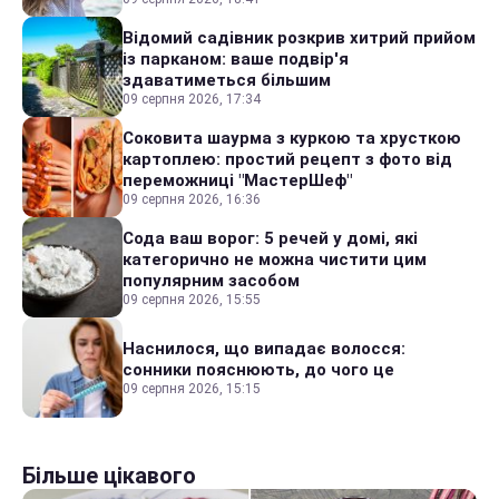
Відомий садівник розкрив хитрий прийом
із парканом: ваше подвір'я
здаватиметься більшим
09 серпня 2026, 17:34
Соковита шаурма з куркою та хрусткою
картоплею: простий рецепт з фото від
переможниці "МастерШеф"
09 серпня 2026, 16:36
Сода ваш ворог: 5 речей у домі, які
категорично не можна чистити цим
популярним засобом
09 серпня 2026, 15:55
Наснилося, що випадає волосся:
сонники пояснюють, до чого це
09 серпня 2026, 15:15
Більше цікавого