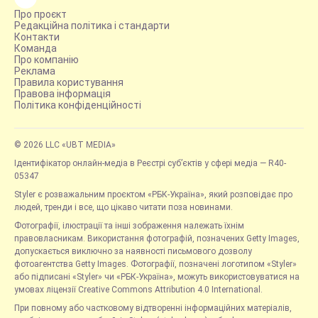
Про проєкт
Редакційна політика і стандарти
Контакти
Команда
Про компанію
Реклама
Правила користування
Правова інформація
Політика конфіденційності
© 2026 LLC «UBT MEDIA»
Ідентифікатор онлайн-медіа в Реєстрі суб’єктів у сфері медіа — R40-
05347
Styler є розважальним проєктом «РБК-Україна», який розповідає про
людей, тренди і все, що цікаво читати поза новинами.
Фотографії, ілюстрації та інші зображення належать їхнім
правовласникам. Використання фотографій, позначених Getty Images,
допускається виключно за наявності письмового дозволу
фотоагентства Getty Images. Фотографії, позначені логотипом «Styler»
або підписані «Styler» чи «РБК-Україна», можуть використовуватися на
умовах ліцензії Creative Commons Attribution 4.0 International.
При повному або частковому відтворенні інформаційних матеріалів,