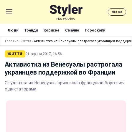
rbc.ua
Люди
Тренди
Корисне
Смачно
Гороскопи
Головна
›
Життя
›
Активистка из Венесуэлы растрогала украинцев поддер
ЖИТТЯ
01 серпня 2017, 16:56
Активистка из Венесуэлы растрогала
украинцев поддержкой во Франции
Студентка из Венесуэлы призывала французов бороться
с диктаторами