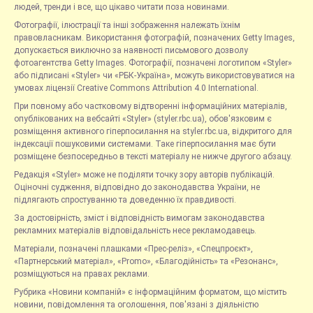
людей, тренди і все, що цікаво читати поза новинами.
Фотографії, ілюстрації та інші зображення належать їхнім
правовласникам. Використання фотографій, позначених Getty Images,
допускається виключно за наявності письмового дозволу
фотоагентства Getty Images. Фотографії, позначені логотипом «Styler»
або підписані «Styler» чи «РБК-Україна», можуть використовуватися на
умовах ліцензії Creative Commons Attribution 4.0 International.
При повному або частковому відтворенні інформаційних матеріалів,
опублікованих на вебсайті «Styler» (styler.rbc.ua), обов'язковим є
розміщення активного гіперпосилання на styler.rbc.ua, відкритого для
індексації пошуковими системами. Таке гіперпосилання має бути
розміщене безпосередньо в тексті матеріалу не нижче другого абзацу.
Редакція «Styler» може не поділяти точку зору авторів публікацій.
Оціночні судження, відповідно до законодавства України, не
підлягають спростуванню та доведенню їх правдивості.
За достовірність, зміст і відповідність вимогам законодавства
рекламних матеріалів відповідальність несе рекламодавець.
Матеріали, позначені плашками «Прес-реліз», «Спецпроєкт»,
«Партнерський матеріал», «Promo», «Благодійність» та «Резонанс»,
розміщуються на правах реклами.
Рубрика «Новини компаній» є інформаційним форматом, що містить
новини, повідомлення та оголошення, пов'язані з діяльністю