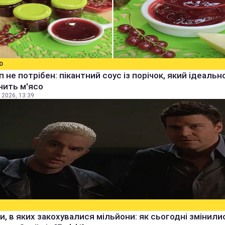
О
уп не потрібен: пікантний соус із порічок, який ідеальн
нить м'ясо
 2026, 13:39
и, в яких закохувалися мільйони: як сьогодні змінили