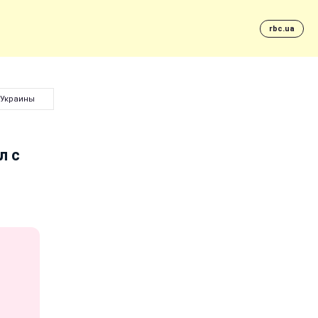
rbc.ua
 Украины
л с