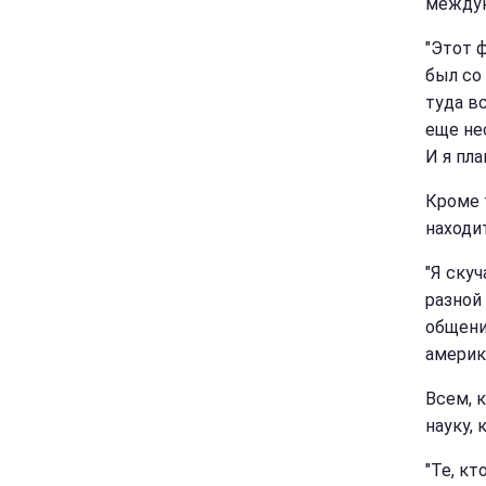
междун
"Этот ф
был со
туда в
еще нес
И я пла
Кроме 
находи
"Я скуч
разной
общени
америк
Всем, 
науку, 
"Те, кт