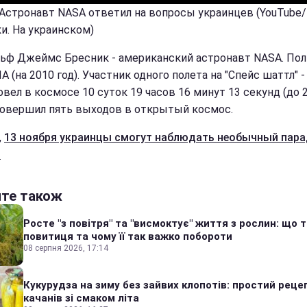
 Астронавт NASA ответил на вопросы украинцев (YouTube/
и. На украинском)
ьф Джеймс Бресник - американский астронавт NASA. По
 (на 2010 год). Участник одного полета на "Спейс шаттл" -
овел в космосе 10 суток 19 часов 16 минут 13 секунд (до 
 Совершил пять выходов в открытый космос.
,
13 ноября украинцы смогут наблюдать необычный пар
.
йте також
Росте "з повітря" та "висмоктує" життя з рослин: що 
повитиця та чому її так важко побороти
08 серпня 2026, 17:14
Кукурудза на зиму без зайвих клопотів: простий реце
качанів зі смаком літа