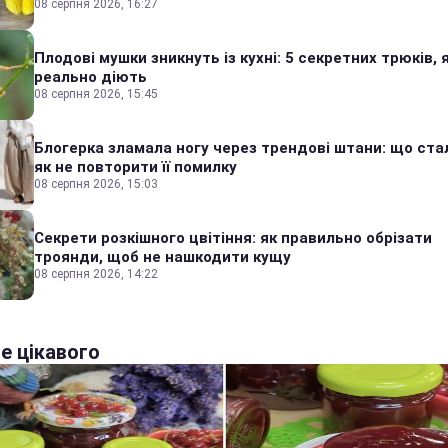
08 серпня 2026, 16:27
Плодові мушки зникнуть із кухні: 5 секретних трюків, я
реально діють
08 серпня 2026, 15:45
Блогерка зламала ногу через трендові штани: що стал
як не повторити її помилку
08 серпня 2026, 15:03
Секрети розкішного цвітіння: як правильно обрізати
троянди, щоб не нашкодити кущу
08 серпня 2026, 14:22
е цікавого