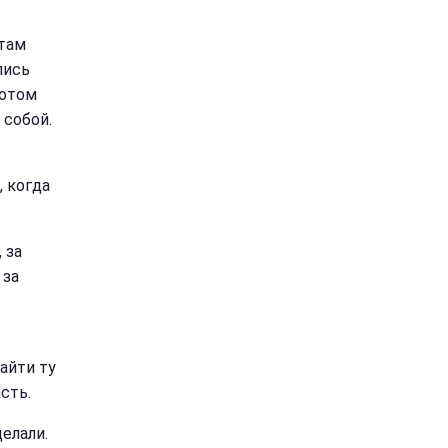
 там
лись
потом
 собой.
, когда
 за
 за
айти ту
сть.
делали.