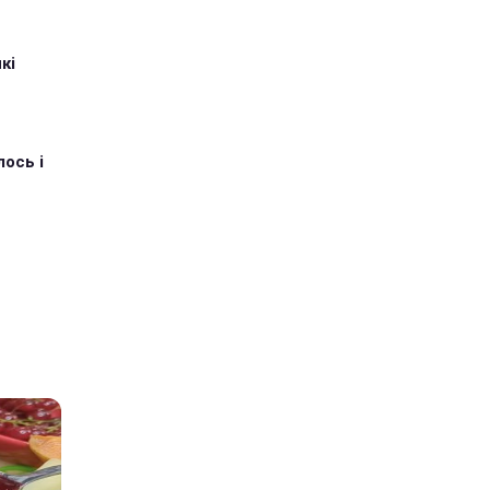
кі
ось і