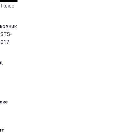
 Голос
лковник
 STS-
2017
ад
таке
пт