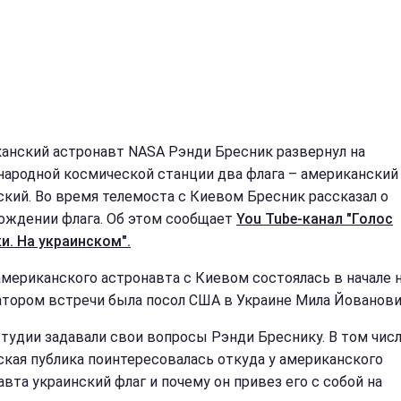
анский астронавт NASA Рэнди Бресник развернул на
ародной космической станции два флага – американский
ский. Во время телемоста с Киевом Бресник рассказал о
ождении флага. Об этом сообщает
You Tube-канал "Голос
и. На украинском".
американского астронавта с Киевом состоялась в начале н
тором встречи была посол США в Украине Мила Йованови
студии задавали свои вопросы Рэнди Бреснику. В том числ
ская публика поинтересовалась откуда у американского
авта украинский флаг и почему он привез его с собой на