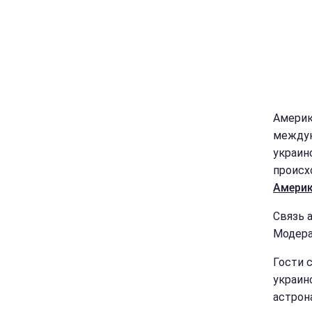
Америк
междун
украин
происх
Америк
Связь 
Модера
Гости 
украин
астрон