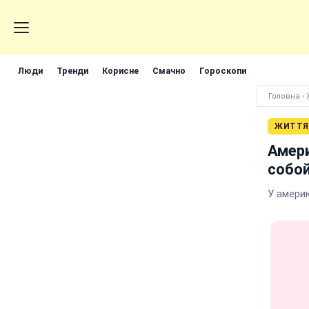
Люди
Тренди
Корисне
Смачно
Гороскопи
Головна
›
ЖИТТЯ
Амери
собой
У амери