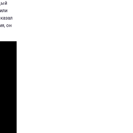
дый
 или
сказал
я, он