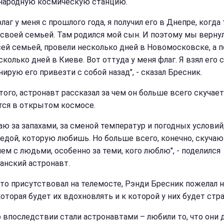
ародную космическую станцию.
лаг у меня с прошлого года, я получил его в Днепре, когда
 своей семьей. Там родился мой сын. И поэтому мы верну
сей семьей, провели несколько дней в Новомосковске, а 
колько дней в Киеве. Вот оттуда у меня флаг. Я взял его с
нирую его привезти с собой назад", - сказал Бресник.
того, астронавт рассказал за чем он больше всего скучает
тся в открытом космосе.
аю за запахами, за сменой температур и погодных условий,
 едой, которую любишь. Но больше всего, конечно, скучаю
ем с людьми, особенно за теми, кого люблю", - поделился
анский астронавт.
кто присутствовал на телемосте, Рэнди Бресник пожелал н
которая будет их вдохновлять и к которой у них будет стра
о впоследствии стали астронавтами – любили то, что они 