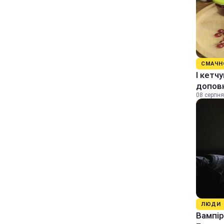
СМАЧН
І кетч
допов
08 серпня
ЛЮДИ
Вампір