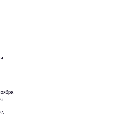
 и
оября.
ч.
е,