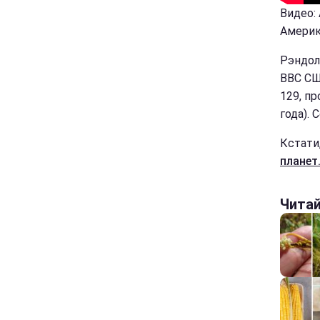
Видео:
Америк
Рэндол
ВВС США
129, пр
года).
Кстати
планет
Чита