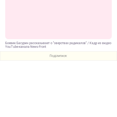
Боевик Басурин рассказывает о "зверствах радикалов" / Кадр из видео
YouТube-канала News-Front
Поділитися: