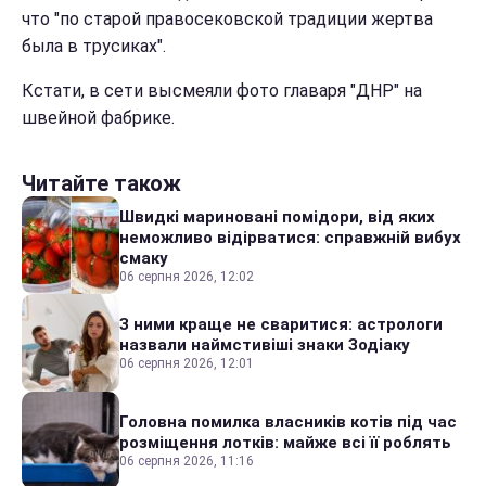
что "по старой правосековской традиции жертва
была в трусиках".
Кстати, в сети высмеяли фото главаря "ДНР" на
швейной фабрике.
Читайте також
Швидкі мариновані помідори, від яких
неможливо відірватися: справжній вибух
смаку
06 серпня 2026, 12:02
З ними краще не сваритися: астрологи
назвали наймстивіші знаки Зодіаку
06 серпня 2026, 12:01
Головна помилка власників котів під час
розміщення лотків: майже всі її роблять
06 серпня 2026, 11:16