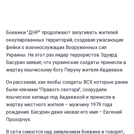
Боевики "ДНР" продолжают запугивать жителей
оккупированных территорий, создавая ужасающие
фейки о военнослужащих Вооруженных сил
Украины. На этот раз лидер террористов Эдуард
Басурин заявил, что украинские солдаты принесли в
жертву языческому богу Перуну жителя Авдеевки.
Он рассказал, как якобы солдаты ВСУ, которые ранее
были членами "Правого сектора", соорудили
языческое капище под Авдеевкой и принесли в
жертву местного жителя – мужчину 1979 года
рождения. Басурин даже назвал его имя – Евгений
Прохорчук.
В сети смеются над заявлением боевика и говорят,