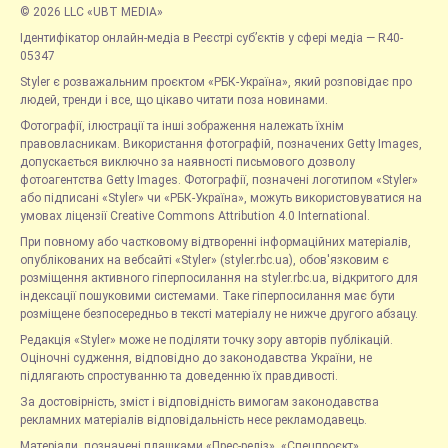
© 2026 LLC «UBT MEDIA»
Ідентифікатор онлайн-медіа в Реєстрі суб’єктів у сфері медіа — R40-
05347
Styler є розважальним проєктом «РБК-Україна», який розповідає про
людей, тренди і все, що цікаво читати поза новинами.
Фотографії, ілюстрації та інші зображення належать їхнім
правовласникам. Використання фотографій, позначених Getty Images,
допускається виключно за наявності письмового дозволу
фотоагентства Getty Images. Фотографії, позначені логотипом «Styler»
або підписані «Styler» чи «РБК-Україна», можуть використовуватися на
умовах ліцензії Creative Commons Attribution 4.0 International.
При повному або частковому відтворенні інформаційних матеріалів,
опублікованих на вебсайті «Styler» (styler.rbc.ua), обов'язковим є
розміщення активного гіперпосилання на styler.rbc.ua, відкритого для
індексації пошуковими системами. Таке гіперпосилання має бути
розміщене безпосередньо в тексті матеріалу не нижче другого абзацу.
Редакція «Styler» може не поділяти точку зору авторів публікацій.
Оціночні судження, відповідно до законодавства України, не
підлягають спростуванню та доведенню їх правдивості.
За достовірність, зміст і відповідність вимогам законодавства
рекламних матеріалів відповідальність несе рекламодавець.
Матеріали, позначені плашками «Прес-реліз», «Спецпроєкт»,