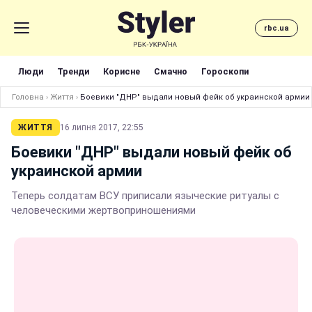
rbc.ua
Люди
Тренди
Корисне
Смачно
Гороскопи
Головна
›
Життя
›
Боевики "ДНР" выдали новый фейк об украинской армии
ЖИТТЯ
16 липня 2017, 22:55
Боевики "ДНР" выдали новый фейк об
украинской армии
Теперь солдатам ВСУ приписали языческие ритуалы с
человеческими жертвоприношениями