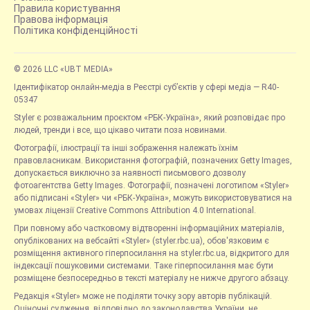
Правила користування
Правова інформація
Політика конфіденційності
© 2026 LLC «UBT MEDIA»
Ідентифікатор онлайн-медіа в Реєстрі суб’єктів у сфері медіа — R40-
05347
Styler є розважальним проєктом «РБК-Україна», який розповідає про
людей, тренди і все, що цікаво читати поза новинами.
Фотографії, ілюстрації та інші зображення належать їхнім
правовласникам. Використання фотографій, позначених Getty Images,
допускається виключно за наявності письмового дозволу
фотоагентства Getty Images. Фотографії, позначені логотипом «Styler»
або підписані «Styler» чи «РБК-Україна», можуть використовуватися на
умовах ліцензії Creative Commons Attribution 4.0 International.
При повному або частковому відтворенні інформаційних матеріалів,
опублікованих на вебсайті «Styler» (styler.rbc.ua), обов'язковим є
розміщення активного гіперпосилання на styler.rbc.ua, відкритого для
індексації пошуковими системами. Таке гіперпосилання має бути
розміщене безпосередньо в тексті матеріалу не нижче другого абзацу.
Редакція «Styler» може не поділяти точку зору авторів публікацій.
Оціночні судження, відповідно до законодавства України, не