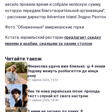
весело провели время и собрали неплохую сумму,
которую передали благотворительной организации",
- рассказал директор Adventure Island Эндрю Рентон.
Фото: "Обнаженные" американские горки
Кстати, израильский ресторан
предлагает скидку
евреям и арабам, сидящим за одним столом
.
Читайте також
Фінансова удача вже близько: ці 4 знаки
Зодіаку можуть розбагатіти до кінця
року
07 серпня 2026, 19:51
Яка ти нова українська пісня: проходь
тест і слухай хіт свого настрою
07 серпня 2026, 18:49
З ними не заснеш до ранку: 8