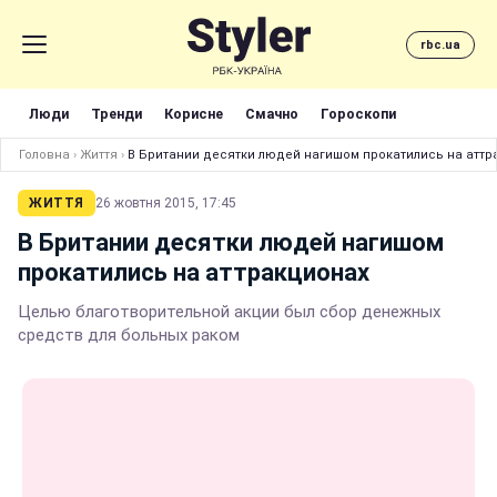
rbc.ua
Люди
Тренди
Корисне
Смачно
Гороскопи
Головна
›
Життя
›
В Британии десятки людей нагишом прокатились на аттр
ЖИТТЯ
26 жовтня 2015, 17:45
В Британии десятки людей нагишом
прокатились на аттракционах
Целью благотворительной акции был сбор денежных
средств для больных раком