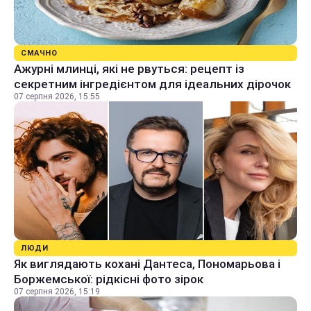
СМАЧНО
Ажурні млинці, які не рвуться: рецепт із
секретним інгредієнтом для ідеальних дірочок
07 серпня 2026, 15:55
ЛЮДИ
Як виглядають кохані Дантеса, Пономарьова і
Боржемської: рідкісні фото зірок
07 серпня 2026, 15:19