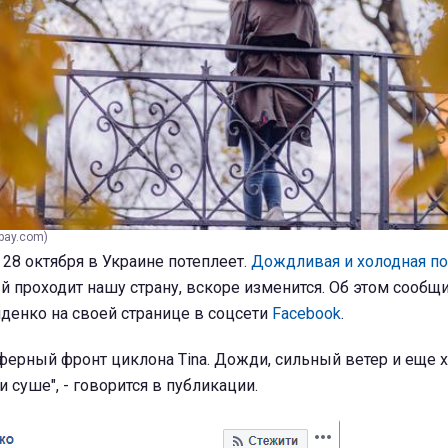
bay.com)
 28 октября в Украине потеплеет.
Дождливая и холодная по
ый проходит нашу страну, вскоре изменится. Об этом сооб
денко на своей странице в соцсети
Facebook
.
ферный фронт циклона Tina. Дожди, сильный ветер и еще х
и суше", - говорится в публикации.