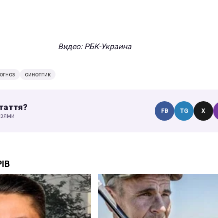
Видео: РБК-Украина
огноз
синоптик
таття?
FB
TG
X
узями