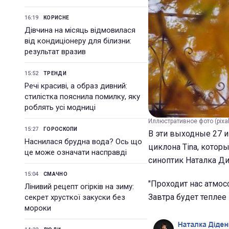
16:19
КОРИСНЕ
Дівчина на місяць відмовилася
від кондиціонеру для білизни:
результат вразив
15:52
ТРЕНДИ
Речі красиві, а образ дивний:
стилістка пояснила помилку, яку
роблять усі модниці
Иллюстративное фото (pixa
15:27
ГОРОСКОПИ
В эти выходные 27 и
Наснилася брудна вода? Ось що
циклона Tina, котор
це може означати насправді
синоптик Наталка Ди
15:04
СМАЧНО
"Проходит нас атмос
Лінивий рецепт огірків на зиму:
Завтра будет теплее 
секрет хрусткої закуски без
мороки