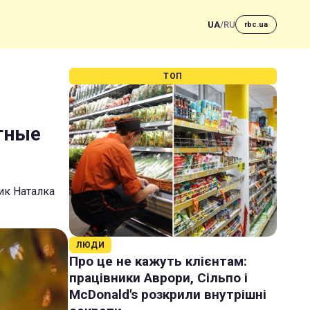
UA
/
RU
rbc.ua
ТОП
ятные
ик Наталка
ЛЮДИ
Про це не кажуть клієнтам:
працівники Аврори, Сільпо і
McDonald's розкрили внутрішні