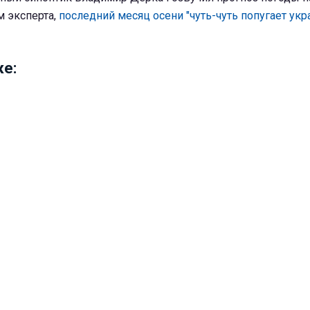
м эксперта,
последний месяц осени "чуть-чуть попугает ук
е: