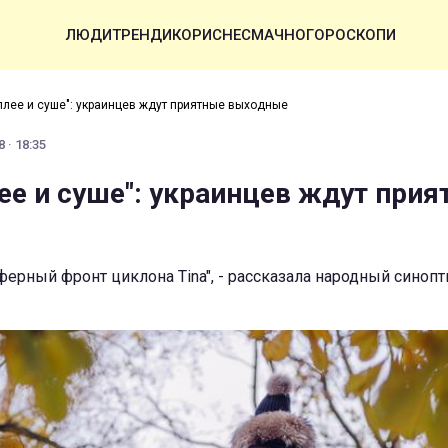
ЛЮДИ
ТРЕНДИ
КОРИСНЕ
СМАЧНО
ГОРОСКОПИ
еплее и суше": украинцев ждут приятные выходные
 · 18:35
лее и суше": украинцев ждут при
ферный фронт циклона Tina", - рассказала народный синопт