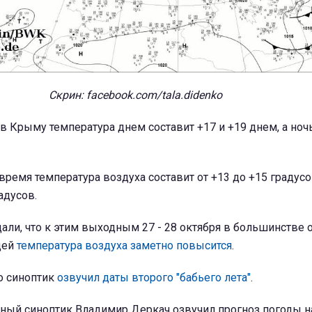
Скрин: facebook.com/tala.didenko
в Крыму температура днем составит +17 и +19 днем, а ночь
время температура воздуха составит от +13 до +15 градусов
адусов.
ли, что к этим выходным 27 - 28 октября в большинстве 
дей
температура воздуха заметно повысится
.
о синоптик
озвучил даты второго "бабьего лета"
.
дный синоптик Владимир Деркач озвучил прогноз погоды н