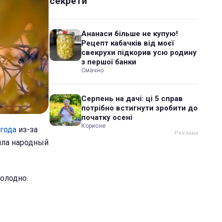
секрети
Ананаси більше не купую!
Рецепт кабачків від моєї
свекрухи підкорив усю родину
з першої банки
Смачно
Серпень на дачі: ці 5 справ
потрібно встигнути зробити до
початку осені
Корисне
года
из-за
щила народный
олодно.