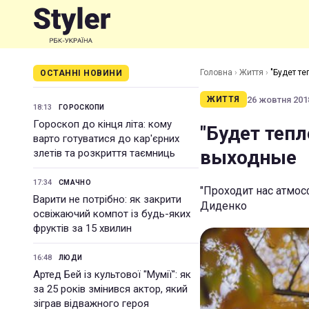
Головна
›
Життя
›
"Будет т
ОСТАННІ НОВИНИ
26 жовтня 2018
ЖИТТЯ
18:13
ГОРОСКОПИ
Гороскоп до кінця літа: кому
"Будет теп
варто готуватися до кар'єрних
выходные
злетів та розкриття таємниць
17:34
СМАЧНО
"Проходит нас атмос
Варити не потрібно: як закрити
Диденко
освіжаючий компот із будь-яких
фруктів за 15 хвилин
16:48
ЛЮДИ
Артед Бей із культової "Мумії": як
за 25 років змінився актор, який
зіграв відважного героя