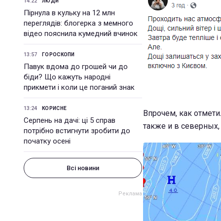
14:22
ЛЮДИ
Пірнула в кульку на 12 млн
переглядів: блогерка з мемного
відео пояснила кумедний вчинок
13:57
ГОРОСКОПИ
Павук вдома до грошей чи до
біди? Що кажуть народні
прикмети і коли це поганий знак
13:24
КОРИСНЕ
Впрочем, как отмети
Серпень на дачі: ці 5 справ
также и в северных,
потрібно встигнути зробити до
початку осені
Всі новини