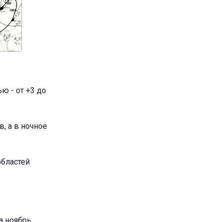
ю - от +3 до
, а в ночное
областей
а ноябрь