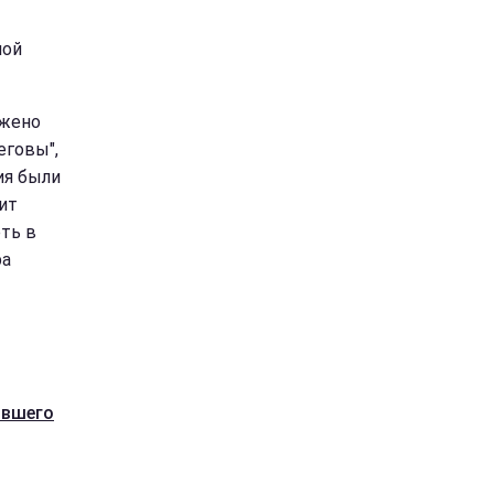
шой
ожено
еговы",
ия были
ит
еть в
ра
ывшего