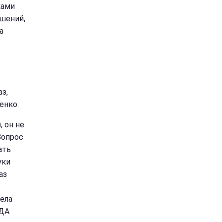
ками
ашений,
а
з,
енко.
, он не
Вопрос
ать
уки
аз
ела
ОДА