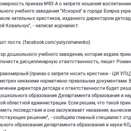
омерность приказа №83 А о запрете ношения воспитанни
ьного учебного заведения "Искорка" в городе Боярка укр
числе нательных крестиков, изданного директором детсад
й Ковальчук", - написал журналист.
от поста (facebook.com/yuriy.romanenko)
ор дошкольного учебного заведения, которая издала прика
понести дисциплинарную ответственность, пишет Роман
правомерный (приказ о запрете носить крестики - ЦИ УПЦ)
мотрен никакими нормативно-правовыми документами. 
лечении директора детсада к ответственности будет реш
дошкольного образования Департамента образования и на
ой областной администрации. Если решим, что такой прик
иметь последствия и она заслуживает наказания, вынесем
тствующее решение", - сообщила главный специалист отд
ьного образования департамента образования и науки К