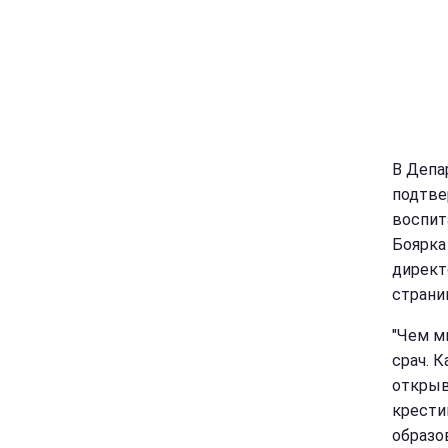
В Депа
подтве
воспит
Боярка
директ
страни
"Чем м
срач. К
открыв
крести
образо