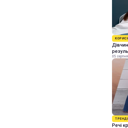
КОРИС
Дівчин
резуль
05 серпня
ТРЕНД
Речі к