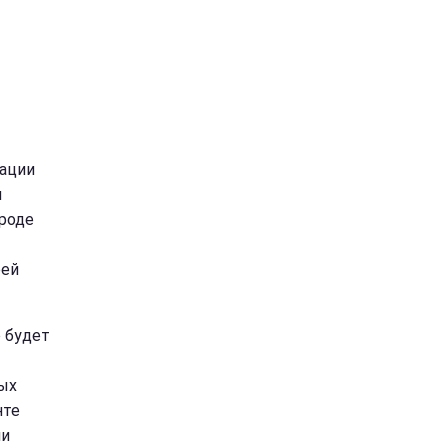
рации
я
ороде
оей
о будет
ых
нте
ли