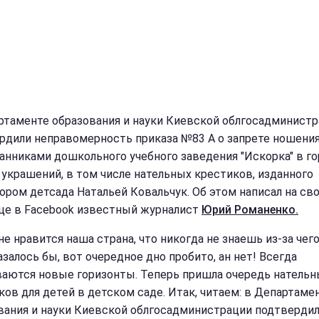
ртаменте образования и науки Киевской облгосадминист
рдили неправомерность приказа №83 А о запрете ношени
анниками дошкольного учебного заведения "Искорка" в г
 украшений, в том числе нательных крестиков, изданного
ором детсада Натальей Ковальчук. Об этом написал на св
це в Facebook известный журналист
Юрий Романенко.
не нравится наша страна, что никогда не знаешь из-за чег
азалось бы, вот очередное дно пробито, ан нет! Всегда
аются новые горизонты. Теперь пришла очередь нательн
ков для детей в детском саде. Итак, читаем: в Департаме
вания и науки Киевской облгосадминистрации подтверди