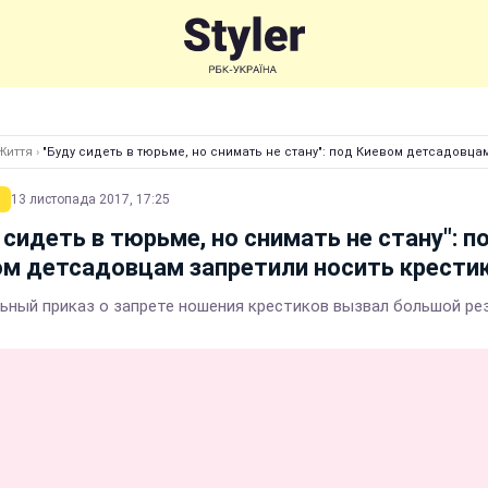
Життя
›
"Буду сидеть в тюрьме, но снимать не стану": под Киевом детсадовца
13 листопада 2017, 17:25
 сидеть в тюрьме, но снимать не стану": п
м детсадовцам запретили носить крести
ьный приказ о запрете ношения крестиков вызвал большой ре