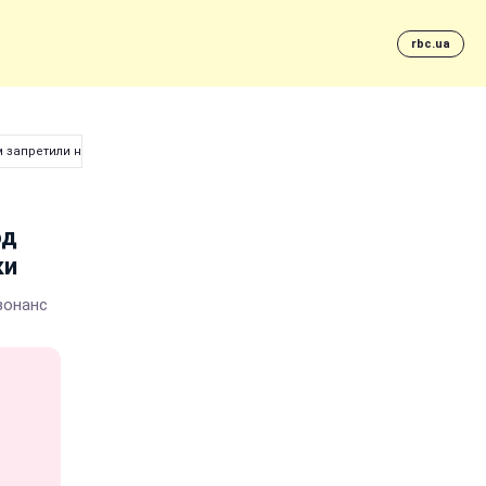
rbc.ua
м запретили носить крестики
од
ки
зонанс