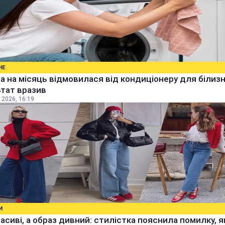
НЕ
а на місяць відмовилася від кондиціонеру для білизн
тат вразив
 2026, 16:19
И
расиві, а образ дивний: стилістка пояснила помилку, я