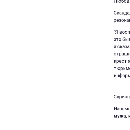
Любов
Сканда
резона
"Я вос
это бы
я сказа
страшны
крест я
тюрьме
информ
Скриншо
Напомн
мужа, 