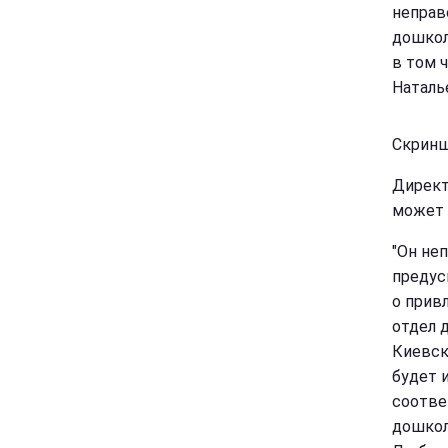
неправ
дошкол
в том 
Наталье
Скринш
Директ
может 
"Он не
предус
о прив
отдел 
Киевск
будет 
соотве
дошкол