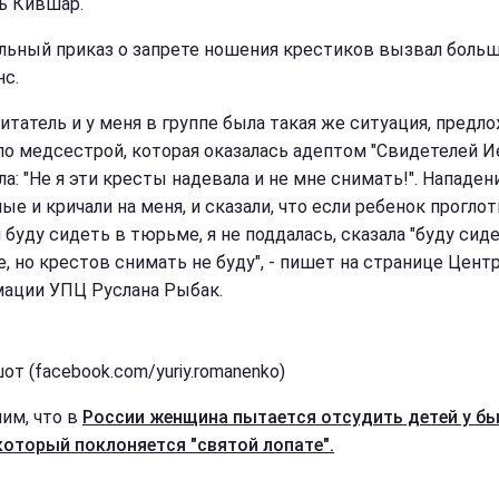
ь Кившар.
льный приказ о запрете ношения крестиков вызвал боль
нс.
питатель и у меня в группе была такая же ситуация, предл
ло медсестрой, которая оказалась адептом "Свидетелей И
ла: "Не я эти кресты надевала и не мне снимать!". Нападен
е и кричали на меня, и сказали, что если ребенок проглот
 буду сидеть в тюрьме, я не поддалась, сказала "буду сид
, но крестов снимать не буду", - пишет на странице Цент
ации УПЦ Руслана Рыбак.
т (facebook.com/yuriy.romanenko)
им, что в
России женщина пытается отсудить детей у б
который поклоняется "святой лопате".