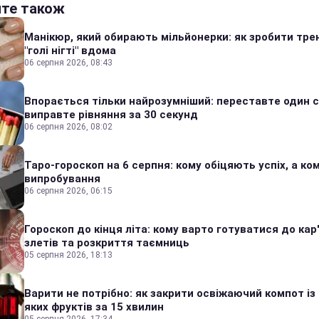
йте також
Манікюр, який обирають мільйонерки: як зробити тре
"голі нігті" вдома
06 серпня 2026, 08:43
Впорається тільки найрозумніший: переставте один сі
виправте рівняння за 30 секунд
06 серпня 2026, 08:02
Таро-гороскоп на 6 серпня: кому обіцяють успіх, а ком
випробування
06 серпня 2026, 06:15
Гороскоп до кінця літа: кому варто готуватися до кар
злетів та розкриття таємниць
05 серпня 2026, 18:13
Варити не потрібно: як закрити освіжаючий компот із
яких фруктів за 15 хвилин