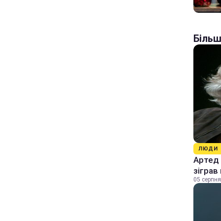
Більш
ЛЮДИ
Артед 
зіграв
05 серпня