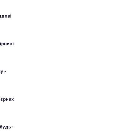
ндові
рник і
у -
'єрних
 будь-