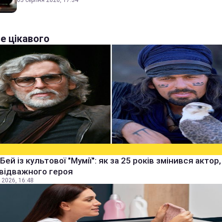
05 серпня 2026, 17:34
е цікавого
Бей із культової "Мумії": як за 25 років змінився актор
 відважного героя
 2026, 16:48