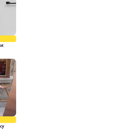
и:
ку