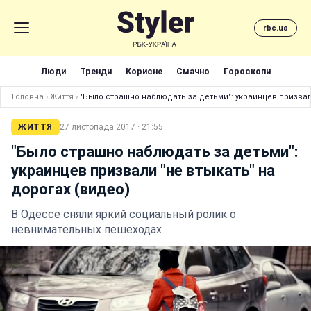
rbc.ua
Люди
Тренди
Корисне
Смачно
Гороскопи
Головна
›
Життя
›
"Было страшно наблюдать за детьми": украинцев призвали
ЖИТТЯ
27 листопада 2017 · 21:55
"Было страшно наблюдать за детьми":
украинцев призвали "не втыкать" на
дорогах (видео)
В Одессе сняли яркий социальный ролик о
невнимательных пешеходах