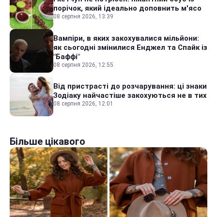
порічок, який ідеально доповнить м'ясо
08 серпня 2026, 13:39
Вампіри, в яких закохувалися мільйони:
як сьогодні змінилися Енджел та Спайк із
"Баффі"
08 серпня 2026, 12:55
Від пристрасті до розчарування: ці знаки
Зодіаку найчастіше закохуються не в тих
08 серпня 2026, 12:01
Більше цікавого