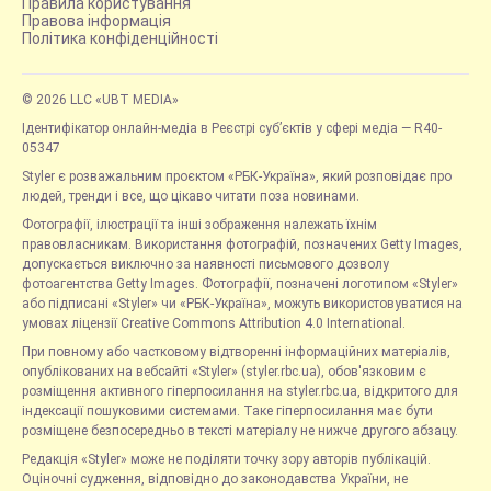
Правила користування
Правова інформація
Політика конфіденційності
© 2026 LLC «UBT MEDIA»
Ідентифікатор онлайн-медіа в Реєстрі суб’єктів у сфері медіа — R40-
05347
Styler є розважальним проєктом «РБК-Україна», який розповідає про
людей, тренди і все, що цікаво читати поза новинами.
Фотографії, ілюстрації та інші зображення належать їхнім
правовласникам. Використання фотографій, позначених Getty Images,
допускається виключно за наявності письмового дозволу
фотоагентства Getty Images. Фотографії, позначені логотипом «Styler»
або підписані «Styler» чи «РБК-Україна», можуть використовуватися на
умовах ліцензії Creative Commons Attribution 4.0 International.
При повному або частковому відтворенні інформаційних матеріалів,
опублікованих на вебсайті «Styler» (styler.rbc.ua), обов'язковим є
розміщення активного гіперпосилання на styler.rbc.ua, відкритого для
індексації пошуковими системами. Таке гіперпосилання має бути
розміщене безпосередньо в тексті матеріалу не нижче другого абзацу.
Редакція «Styler» може не поділяти точку зору авторів публікацій.
Оціночні судження, відповідно до законодавства України, не