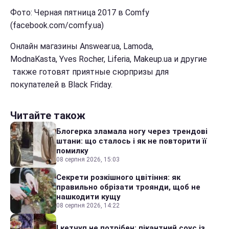
Фото: Черная пятница 2017 в Comfy
(facebook.com/comfy.ua)
Онлайн магазины Answear.ua, Lamoda,
ModnaKasta, Yves Rocher, Liferia, Makeup.ua и другие
также готовят приятные сюрпризы для
покупателей в Black Friday.
Читайте також
Блогерка зламала ногу через трендові
штани: що сталось і як не повторити її
помилку
08 серпня 2026, 15:03
Секрети розкішного цвітіння: як
правильно обрізати троянди, щоб не
нашкодити кущу
08 серпня 2026, 14:22
І кетчуп не потрібен: пікантний соус із