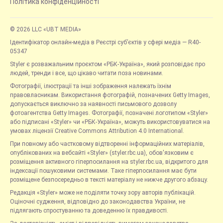
Політика конфіденційності
© 2026 LLC «UBT MEDIA»
Ідентифікатор онлайн-медіа в Реєстрі суб’єктів у сфері медіа — R40-
05347
Styler є розважальним проєктом «РБК-Україна», який розповідає про
людей, тренди і все, що цікаво читати поза новинами.
Фотографії, ілюстрації та інші зображення належать їхнім
правовласникам. Використання фотографій, позначених Getty Images,
допускається виключно за наявності письмового дозволу
фотоагентства Getty Images. Фотографії, позначені логотипом «Styler»
або підписані «Styler» чи «РБК-Україна», можуть використовуватися на
умовах ліцензії Creative Commons Attribution 4.0 International.
При повному або частковому відтворенні інформаційних матеріалів,
опублікованих на вебсайті «Styler» (styler.rbc.ua), обов'язковим є
розміщення активного гіперпосилання на styler.rbc.ua, відкритого для
індексації пошуковими системами. Таке гіперпосилання має бути
розміщене безпосередньо в тексті матеріалу не нижче другого абзацу.
Редакція «Styler» може не поділяти точку зору авторів публікацій.
Оціночні судження, відповідно до законодавства України, не
підлягають спростуванню та доведенню їх правдивості.