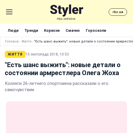
rbc.ua
Люди
Тренди
Корисне
Смачно
Гороскопи
Головна
›
Життя
›
"Есть шанс выжить": новые детали о состоянии армрестл
ЖИТТЯ
15 листопада 2018, 10:53
"Есть шанс выжить": новые детали о
состоянии армрестлера Олега Жоха
Коллеги 26-летнего спортсмена рассказали о его
самочувствии