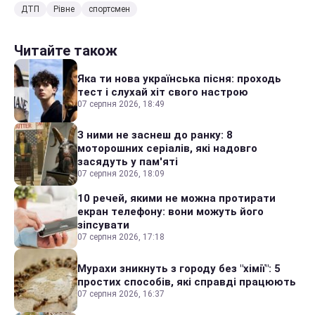
ДТП
Рівне
спортсмен
Читайте також
Яка ти нова українська пісня: проходь
тест і слухай хіт свого настрою
07 серпня 2026, 18:49
З ними не заснеш до ранку: 8
моторошних серіалів, які надовго
засядуть у пам'яті
07 серпня 2026, 18:09
10 речей, якими не можна протирати
екран телефону: вони можуть його
зіпсувати
07 серпня 2026, 17:18
Мурахи зникнуть з городу без "хімії": 5
простих способів, які справді працюють
07 серпня 2026, 16:37