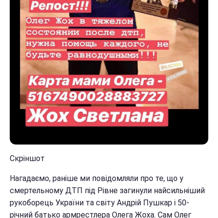
Скріншот
Нагадаємо, раніше ми повідомляли про те, що у
смертельному ДТП під Рівне загинули найсильніший
рукоборець України та світу Андрій Пушкар і 50-
річний батько армрестлера Олега Жоха. Сам Олег