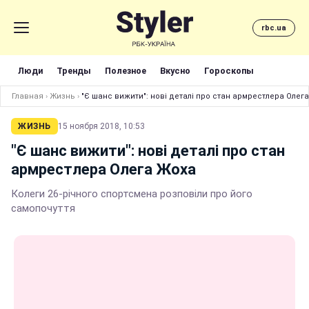
rbc.ua
Люди
Тренды
Полезное
Вкусно
Гороскопы
Главная
›
Жизнь
›
"Є шанс вижити": нові деталі про стан армрестлера Олег
ЖИЗНЬ
15 ноября 2018, 10:53
"Є шанс вижити": нові деталі про стан
армрестлера Олега Жоха
Колеги 26-річного спортсмена розповіли про його
самопочуття