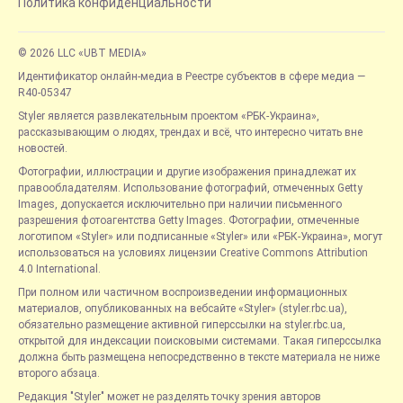
Политика конфиденциальности
© 2026 LLC «UBT MEDIA»
Идентификатор онлайн-медиа в Реестре субъектов в сфере медиа —
R40-05347
Styler является развлекательным проектом «РБК-Украина»,
рассказывающим о людях, трендах и всё, что интересно читать вне
новостей.
Фотографии, иллюстрации и другие изображения принадлежат их
правообладателям. Использование фотографий, отмеченных Getty
Images, допускается исключительно при наличии письменного
разрешения фотоагентства Getty Images. Фотографии, отмеченные
логотипом «Styler» или подписанные «Styler» или «РБК-Украина», могут
использоваться на условиях лицензии Creative Commons Attribution
4.0 International.
При полном или частичном воспроизведении информационных
материалов, опубликованных на вебсайте «Styler» (styler.rbc.ua),
обязательно размещение активной гиперссылки на styler.rbc.ua,
открытой для индексации поисковыми системами. Такая гиперссылка
должна быть размещена непосредственно в тексте материала не ниже
второго абзаца.
Редакция "Styler" может не разделять точку зрения авторов