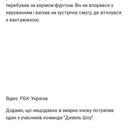
перебував за кермом фургона. Він не впорався з
керуванням і виїхав на зустрічну смугу, де зіткнувся
з вантажівкою.
Відео: РБК-Україна
Додамо, що нещодавно в аварію знову потрапив
один з учасників команди "Дизель Шоу".