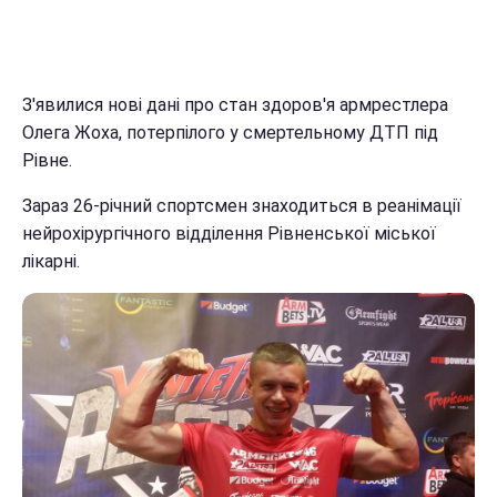
З'явилися нові дані про стан здоров'я армрестлера
Олега Жоха, потерпілого у смертельному ДТП під
Рівне.
Зараз 26-річний спортсмен знаходиться в реанімації
нейрохірургічного відділення Рівненської міської
лікарні.