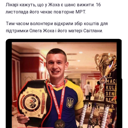
Лікарі кажуть, що у Жоха є шанс вижити. 16
листопада його чекає повторне МРТ.
Тим часом волонтери відкрили збір коштів для
підтримки Олега Жоха і його матері Світлани.