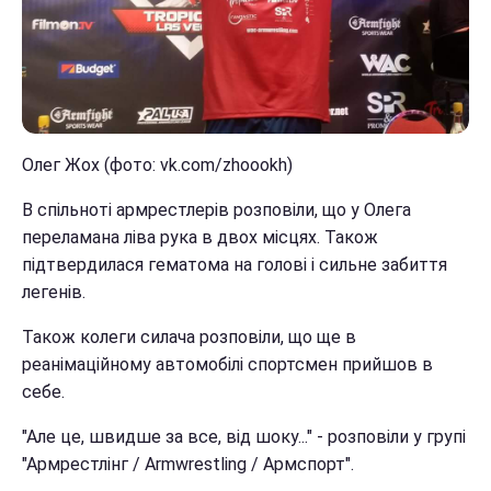
Олег Жох (фото: vk.com/zhoookh)
В спільноті армрестлерів розповіли, що у Олега
переламана ліва рука в двох місцях. Також
підтвердилася гематома на голові і сильне забиття
легенів.
Також колеги силача розповіли, що ще в
реанімаційному автомобілі спортсмен прийшов в
себе.
"Але це, швидше за все, від шоку..." - розповіли у групі
"Армрестлінг / Armwrestling / Армспорт".