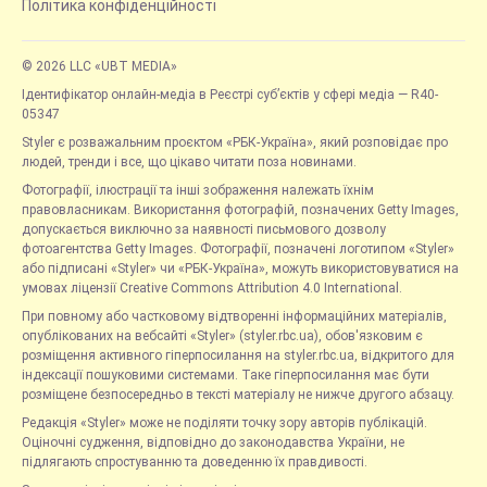
Політика конфіденційності
© 2026 LLC «UBT MEDIA»
Ідентифікатор онлайн-медіа в Реєстрі суб’єктів у сфері медіа — R40-
05347
Styler є розважальним проєктом «РБК-Україна», який розповідає про
людей, тренди і все, що цікаво читати поза новинами.
Фотографії, ілюстрації та інші зображення належать їхнім
правовласникам. Використання фотографій, позначених Getty Images,
допускається виключно за наявності письмового дозволу
фотоагентства Getty Images. Фотографії, позначені логотипом «Styler»
або підписані «Styler» чи «РБК-Україна», можуть використовуватися на
умовах ліцензії Creative Commons Attribution 4.0 International.
При повному або частковому відтворенні інформаційних матеріалів,
опублікованих на вебсайті «Styler» (styler.rbc.ua), обов'язковим є
розміщення активного гіперпосилання на styler.rbc.ua, відкритого для
індексації пошуковими системами. Таке гіперпосилання має бути
розміщене безпосередньо в тексті матеріалу не нижче другого абзацу.
Редакція «Styler» може не поділяти точку зору авторів публікацій.
Оціночні судження, відповідно до законодавства України, не
підлягають спростуванню та доведенню їх правдивості.