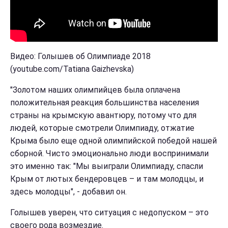
Видео: Голышев об Олимпиаде 2018
(youtube.com/Tatiana Gaizhevska)
"Золотом наших олимпийцев была оплачена
положительная реакция большинства населения
страны на крымскую авантюру, потому что для
людей, которые смотрели Олимпиаду, отжатие
Крыма было еще одной олимпийской победой нашей
сборной. Чисто эмоционально люди воспринимали
это именно так: "Мы выиграли Олимпиаду, спасли
Крым от лютых бендеровцев – и там молодцы, и
здесь молодцы", - добавил он.
Голышев уверен, что ситуация с недопуском – это
своего рода возмездие.