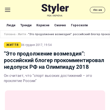
rbc.ua
Люди
Тренди
Корисне
Смачно
Гороскопи
Головна
›
Життя
›
"Это продолжение возмездия": российский блогер проко
ЖИТТЯ
06 грудня 2017, 19:54
"Это продолжение возмездия":
российский блогер прокомментировал
недопуск РФ на Олимпиаду 2018
Он считает, что "спорт высоких достижений – это
проклятие России"