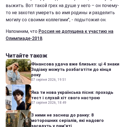
выжить. Вот такой грех на душе у него – он почему-
то не захотел умереть во имя родины и разделить
могилу со своими коллегами", - подытожил он.
Напомним, что
Россия не допущена к участию на
Олимпиаде-2018
.
Читайте також
Фінансова удача вже близько: ці 4 знаки
Зодіаку можуть розбагатіти до кінця
року
07 серпня 2026, 19:51
Яка ти нова українська пісня: проходь
тест і слухай хіт свого настрою
07 серпня 2026, 18:49
З ними не заснеш до ранку: 8
моторошних серіалів, які надовго
засядуть у пам'яті