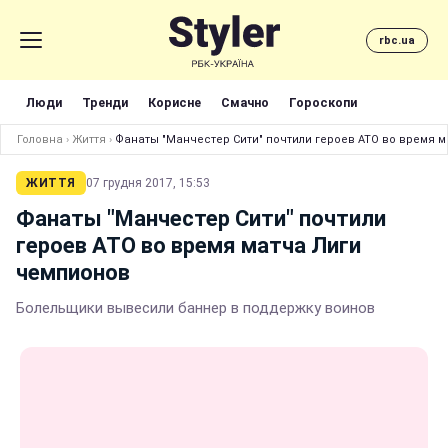
rbc.ua
Люди
Тренди
Корисне
Смачно
Гороскопи
Головна
›
Життя
›
Фанаты "Манчестер Сити" почтили героев АТО во время 
ЖИТТЯ
07 грудня 2017, 15:53
Фанаты "Манчестер Сити" почтили
героев АТО во время матча Лиги
чемпионов
Болельщики вывесили баннер в поддержку воинов