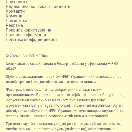
Про проєкт
Редакційна політика і стандарти
Контакти
Команда
Про компанію
Реклама
Правила користування
Правова інформація
Політика конфіденційності
© 2026 LLC «UBT MEDIA»
Ідентифікатор онлайн-медіа в Реєстрі суб’єктів у сфері медіа — R40-
05347
Styler є розважальним проєктом «РБК-Україна», який розповідає про
людей, тренди і все, що цікаво читати поза новинами.
Фотографії, ілюстрації та інші зображення належать їхнім
правовласникам. Використання фотографій, позначених Getty Images,
допускається виключно за наявності письмового дозволу
фотоагентства Getty Images. Фотографії, позначені логотипом «Styler»
або підписані «Styler» чи «РБК-Україна», можуть використовуватися на
умовах ліцензії Creative Commons Attribution 4.0 International.
При повному або частковому відтворенні інформаційних матеріалів,
опублікованих на вебсайті «Styler» (styler.rbc.ua), обов'язковим є