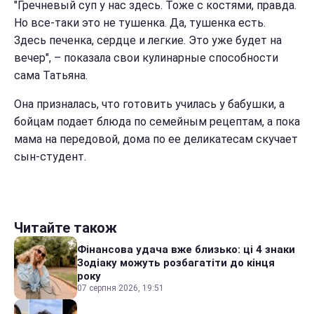
"Гречневый суп у нас здесь. Тоже с костями, правда.
Но все-таки это не тушенка. Да, тушенка есть.
Здесь печенка, сердце и легкие. Это уже будет на
вечер", – показала свои кулинарные способности
сама Татьяна.
Она призналась, что готовить училась у бабушки, а
бойцам подает блюда по семейным рецептам, а пока
мама на передовой, дома по ее деликатесам скучает
сын-студент.
Читайте також
Фінансова удача вже близько: ці 4 знаки
Зодіаку можуть розбагатіти до кінця
року
07 серпня 2026, 19:51