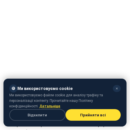
🍪
Ми використовуємо cookie
✕
Ми використовуємо файли cookie для аналізу трафіку та
персоналізації контенту. Прочитайте нашу Політику
конфіденційності.
Детальніше
Советская комедия Эльдара Рязанова "Ирония
Відхилити
Прийняти всі
судьбы, или С легким паром!" вернется на экраны
телезрителей Украины после 2-летнего перерыва. Об