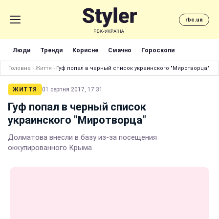
rbc.ua
Люди
Тренди
Корисне
Смачно
Гороскопи
Головна
›
Життя
›
Гуф попал в черный список украинского "Миротворца"
ЖИТТЯ
01 серпня 2017, 17:31
Гуф попал в черный список
украинского "Миротворца"
Долматова внесли в базу из-за посещения
оккупированного Крыма