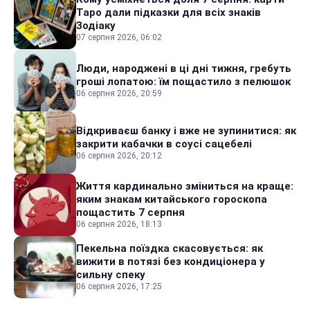
Таро дали підказки для всіх знаків
Зодіаку
07 серпня 2026, 06:02
Люди, народжені в ці дні тижня, гребуть
гроші лопатою: їм пощастило з пелюшок
06 серпня 2026, 20:59
Відкриваєш банку і вже не зупинитися: як
закрити кабачки в соусі сацебелі
06 серпня 2026, 20:12
Життя кардинально зміниться на краще:
яким знакам китайського гороскопа
пощастить 7 серпня
06 серпня 2026, 18:13
Пекельна поїздка скасовується: як
вижити в потязі без кондиціонера у
сильну спеку
06 серпня 2026, 17:25