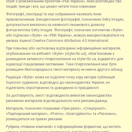
Styler є розважальним проєктом «РБК-Україна», який розповідає про
людей, тренди і все, що цікаво читати поза новинами.
Фотографії, ілюстрації та інші зображення належать їхнім
правовласникам. Використання фотографій, позначених Getty Images,
допускається виключно за наявності письмового дозволу
фотоагентства Getty Images. Фотографії, позначені логотипом «Styler»
або підписані «Styler» чи «РБК-Україна», можуть використовуватися на
умовах ліцензії Creative Commons Attribution 4.0 International.
При повному або частковому відтворенні інформаційних матеріалів,
опублікованих на вебсайті «Styler» (styler.rbc.ua), обов'язковим є
розміщення активного гіперпосилання на styler.rbc.ua, відкритого для
індексації пошуковими системами. Таке гіперпосилання має бути
розміщене безпосередньо в тексті матеріалу не нижче другого абзацу.
Редакція «Styler» може не поділяти точку зору авторів публікацій.
Оціночні судження, відповідно до законодавства України, не
підлягають спростуванню та доведенню їх правдивості.
За достовірність, зміст і відповідність вимогам законодавства
рекламних матеріалів відповідальність несе рекламодавець.
Матеріали, позначені плашками «Прес-реліз», «Спецпроєкт»,
«Партнерський матеріал», «Promo», «Благодійність» та «Резонанс»,
розміщуються на правах реклами.
Рубрика «Новини компаній» є інформаційним форматом, що містить
новини, повідомлення та оголошення, пов'язані з діяльністю