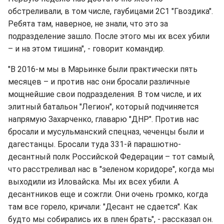
обстреливали, в том числе, гаубицами 2С1 "Гвоздика".
Ребята там, наверное, не знали, что это за
подразделение зашло. После этого мы их всех убили
– и на этом тишина", - говорит командир.
"В 2016-м мы в Марьинке были практически пять
месяцев – и против нас они бросали различные
мощнейшие свои подразделения. В том числе, и их
элитный батальон "Легион", который подчиняется
напрямую Захарченко, главарю "ДНР". Против нас
бросали и мусульманский спецназ, чеченцы были и
дагестанцы. Бросали туда 331-й парашютно-
десантный полк Российской Федерации – тот самый,
что расстреливал нас в "зеленом коридоре", когда мы
выходили из Иловайска. Мы их всех убили. А
десантников еще и сожгли. Они очень громко, когда
там все горело, кричали: "Десант не сдается". Как
будто мы собирались их в плен брать", - рассказал он.