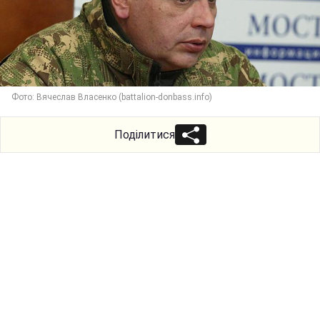
Фото: Вячеслав Власенко (battalion-donbass.info)
Поділитися