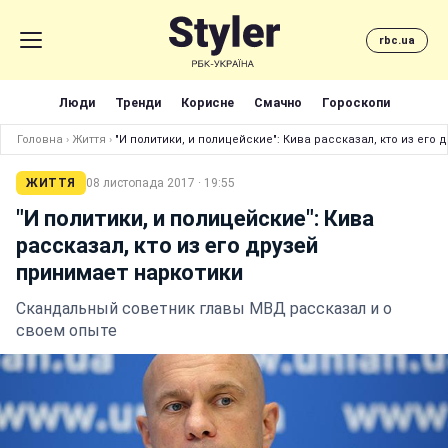
rbc.ua
Люди
Тренди
Корисне
Смачно
Гороскопи
Головна
›
Життя
›
"И политики, и полицейские": Кива рассказал, кто из его
ЖИТТЯ
08 листопада 2017 · 19:55
"И политики, и полицейские": Кива
рассказал, кто из его друзей
принимает наркотики
Скандальный советник главы МВД рассказал и о
своем опыте