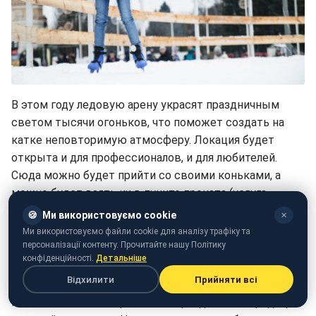
В этом году ледовую арену украсят праздничным
светом тысячи огоньков, что поможет создать на
катке неповторимую атмосферу. Локация будет
открыта и для профессионалов, и для любителей.
Сюда можно будет прийти со своими коньками, а
можно будет взять их в пункте проката (услуга
включена в стоимость билета). Для удобства
🍪
Ми використовуємо cookie
✕
посетителей на катке будет работать камера
Ми використовуємо файли cookie для аналізу трафіку та
хранения.
персоналізації контенту. Прочитайте нашу Політику
конфіденційності.
Детальніше
Теплая ярмарка "Корпорация подарков"
Відхилити
Прийняти всі
Киев постепенно перенимает праздничные традиции