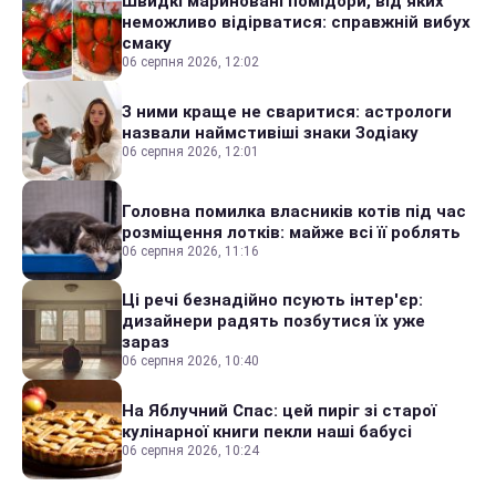
Швидкі мариновані помідори, від яких
неможливо відірватися: справжній вибух
смаку
06 серпня 2026, 12:02
З ними краще не сваритися: астрологи
назвали наймстивіші знаки Зодіаку
06 серпня 2026, 12:01
Головна помилка власників котів під час
розміщення лотків: майже всі її роблять
06 серпня 2026, 11:16
Ці речі безнадійно псують інтер'єр:
дизайнери радять позбутися їх уже
зараз
06 серпня 2026, 10:40
На Яблучний Спас: цей пиріг зі старої
кулінарної книги пекли наші бабусі
06 серпня 2026, 10:24