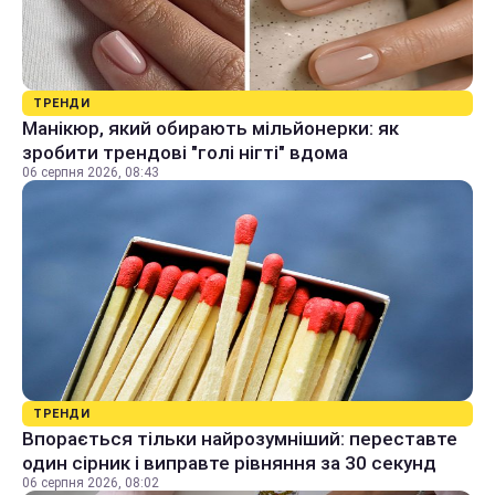
ТРЕНДИ
Манікюр, який обирають мільйонерки: як
зробити трендові "голі нігті" вдома
06 серпня 2026, 08:43
ТРЕНДИ
Впорається тільки найрозумніший: переставте
один сірник і виправте рівняння за 30 секунд
06 серпня 2026, 08:02