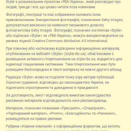
Styler є розважальним проєктом «РБК-Україна», який розповідає про
людей, тренди і все, що цікаво читати поза новинами.
Фотографії, ілюстрації та інші зображення належать їхнім
правовласникам. Використання фотографій, позначених Getty Images,
допускається виключно за наявності письмового дозволу
фотоагентства Getty Images. Фотографії, позначені логотипом «Styler»
або підписані «Styler» чи «РБК-Україна», можуть використовуватися на
умовах ліцензії Creative Commons Attribution 4.0 International.
При повному або частковому відтворенні інформаційних матеріалів,
опублікованих на вебсайті «Styler» (styler.rbc.ua), обов'язковим є
розміщення активного гіперпосилання на styler.rbc.ua, відкритого для
індексації пошуковими системами. Таке гіперпосилання має бути
розміщене безпосередньо в тексті матеріалу не нижче другого абзацу.
Редакція «Styler» може не поділяти точку зору авторів публікацій.
Оціночні судження, відповідно до законодавства України, не
підлягають спростуванню та доведенню їх правдивості.
За достовірність, зміст і відповідність вимогам законодавства
рекламних матеріалів відповідальність несе рекламодавець.
Матеріали, позначені плашками «Прес-реліз», «Спецпроєкт»,
«Партнерський матеріал», «Promo», «Благодійність» та «Резонанс»,
розміщуються на правах реклами.
Рубрика «Новини компаній» є інформаційним форматом, що містить