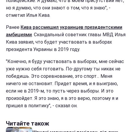
полицейские. Я думаю, что в моем присутствии нет,
но я думаю, что они знают о том, что я знаю", -
отметил Илья Кива.
Ранее
Кива рассмешил украинцев президентскими
амбициями
. Скандальный советник главы МВД Илья
Кива заявил, что будет участвовать в выборах
президента Украины в 2019 году.
"Конечно, я буду участвовать в выборах, мне сейчас
уже нужно себя готовить. По-другому ты никак не
победишь. Это соревнование, это спорт... Меня
ничего не остановит. Придет время, и я выиграю,
если не в 2019-м, то пусть через выборы. И это
произойдет. Я это знаю, я в это верю, поэтому я и
пришел в политику", - сказал он.
Читайте також