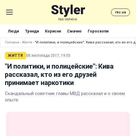
rbc.ua
Люди
Тренди
Корисне
Смачно
Гороскопи
Головна
›
Життя
›
"И политики, и полицейские": Кива рассказал, кто из его
ЖИТТЯ
08 листопада 2017, 19:55
"И политики, и полицейские": Кива
рассказал, кто из его друзей
принимает наркотики
Скандальный советник главы МВД рассказал и о своем
опыте