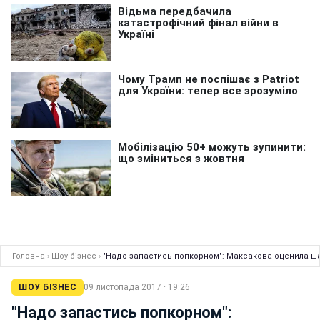
Головна
›
Шоу бізнес
›
"Надо запастись попкорном": Максакова оценила ш
ШОУ БІЗНЕС
09 листопада 2017 · 19:26
"Надо запастись попкорном":