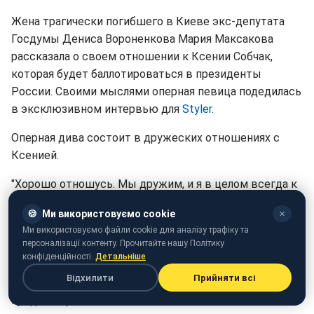
Жена трагически погибшего в Киеве экс-депутата
Госдумы Дениса Вороненкова Мария Максакова
рассказала о своем отношении к Ксении Собчак,
которая будет баллотироваться в президенты
России. Своими мыслями оперная певица подедилась
в эксклюзивном интервью для
Styler.
Оперная дива состоит в дружеских отношениях с
Ксенией.
"Хорошо отношусь. Мы дружим, и я в целом всегда к
ней относилась с большим уважением и симпатией.
🍪
Ми використовуємо cookie
✕
Она образованный человек, интеллектуал,
Ми використовуємо файли cookie для аналізу трафіку та
ответственный гражданин, талантливая ведущая", -
персоналізації контенту. Прочитайте нашу Політику
сказала вдова Вороненкова.
конфіденційності.
Детальніше
Відхилити
Прийняти всі
Также артистка оценила шансы на победу Собчак в
предвыборной гонке.