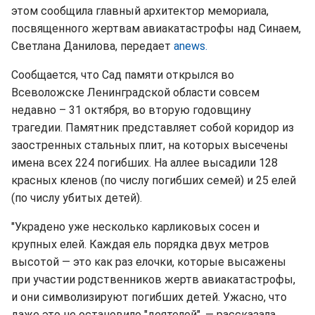
этом сообщила главный архитектор мемориала,
посвященного жертвам авиакатастрофы над Синаем,
Светлана Данилова, передает
anews.
Сообщается, что Сад памяти открылся во
Всеволожске Ленинградской области совсем
недавно – 31 октября, во вторую годовщину
трагедии. Памятник представляет собой коридор из
заостренных стальных плит, на которых высечены
имена всех 224 погибших. На аллее высадили 128
красных кленов (по числу погибших семей) и 25 елей
(по числу убитых детей).
"Украдено уже несколько карликовых сосен и
крупных елей. Каждая ель порядка двух метров
высотой — это как раз елочки, которые высажены
при участии родственников жертв авиакатастрофы,
и они символизируют погибших детей. Ужасно, что
даже это не остановило "деятелей", — рассказала