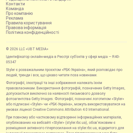
Контакти
Команда
Про компанію
Реклама
Правила користування
Правова інформація
Політика конфіденційності
© 2026 LLC «UBT MEDIA»
Ідентифікатор онлайн-медіа в Реєстрі суб’єктів у сфері медіа — R40-
05347
Styler є розважальним проєктом «РБК-Україна», який розповідає про
людей, тренди і все, що цікаво читати поза новинами.
Фотографії, ілюстрації та інші зображення належать їхнім
правовласникам. Використання фотографій, позначених Getty Images,
допускається виключно за наявності письмового дозволу
фотоагентства Getty Images. Фотографії, позначені логотипом «Styler»
або підписані «Styler» чи «РБК-Україна», можуть використовуватися на
умовах ліцензії Creative Commons Attribution 4.0 International.
При повному або частковому відтворенні інформаційних матеріалів,
опублікованих на вебсайті «Styler» (styler.rbc.ua), обов'язковим є
розміщення активного гіперпосилання на styler.rbc.ua, відкритого для