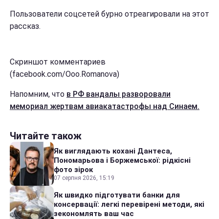
Пользователи соцсетей бурно отреагировали на этот
рассказ.
Скриншот комментариев
(facebook.com/Ooo.Romanova)
Напомним, что
в РФ вандалы разворовали
мемориал жертвам авиакатастрофы над Синаем.
Читайте також
Як виглядають кохані Дантеса,
Пономарьова і Боржемської: рідкісні
фото зірок
07 серпня 2026, 15:19
Як швидко підготувати банки для
консервації: легкі перевірені методи, які
зекономлять ваш час