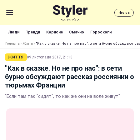
rbc.ua
Люди
Тренди
Корисне
Смачно
Гороскопи
Головна
›
Життя
›
"Как в сказке. Но не про нас": в сети бурно обсуждают 
ЖИТТЯ
09 листопада 2017, 21:13
"Как в сказке. Но не про нас": в сети
бурно обсуждают рассказ россиянки о
тюрьмах Франции
"Если там так "сидят", то как же они на воле живут"