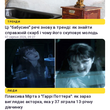
ТРЕНДИ
Ці "бабусині" речі знову в тренді: як знайти
справжній скарб і чому його скуповує молодь
07 серпня 2026, 09:27
ЛЮДИ
Плаксива Мірта з "Гаррі Поттера": як зараз
виглядає акторка, яка у 37 зіграла 13-річну
дівчинку