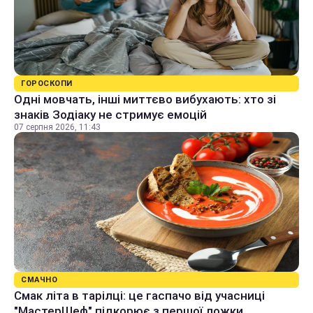
ГОРОСКОПИ
Одні мовчать, інші миттєво вибухають: хто зі
знаків Зодіаку не стримує емоцій
07 серпня 2026, 11:43
СМАЧНО
Смак літа в тарілці: це гаспачо від учасниці
"МастерШеф" підкорює з першої ложки