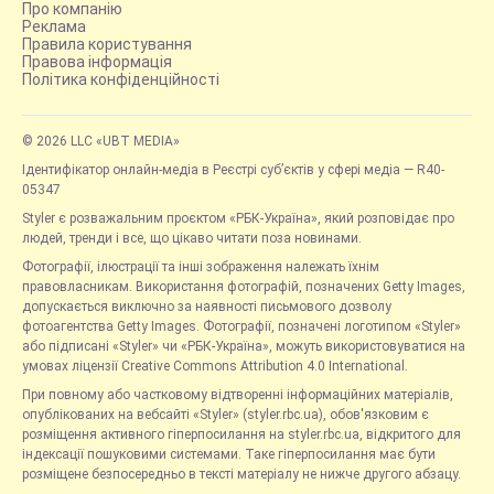
Про компанію
Реклама
Правила користування
Правова інформація
Політика конфіденційності
© 2026 LLC «UBT MEDIA»
Ідентифікатор онлайн-медіа в Реєстрі суб’єктів у сфері медіа — R40-
05347
Styler є розважальним проєктом «РБК-Україна», який розповідає про
людей, тренди і все, що цікаво читати поза новинами.
Фотографії, ілюстрації та інші зображення належать їхнім
правовласникам. Використання фотографій, позначених Getty Images,
допускається виключно за наявності письмового дозволу
фотоагентства Getty Images. Фотографії, позначені логотипом «Styler»
або підписані «Styler» чи «РБК-Україна», можуть використовуватися на
умовах ліцензії Creative Commons Attribution 4.0 International.
При повному або частковому відтворенні інформаційних матеріалів,
опублікованих на вебсайті «Styler» (styler.rbc.ua), обов'язковим є
розміщення активного гіперпосилання на styler.rbc.ua, відкритого для
індексації пошуковими системами. Таке гіперпосилання має бути
розміщене безпосередньо в тексті матеріалу не нижче другого абзацу.