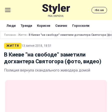
rbc.ua
Люди
Тренди
Корисне
Смачно
Гороскопи
Головна
›
Життя
›
В Киеве "на свободе" заметили догхантера Святогора (фо
ЖИТТЯ
13 липня 2018, 18:51
В Киеве "на свободе" заметили
догхантера Святогора (фото, видео)
Полиция вернула скандального живодера домой