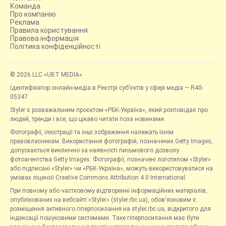
Команда
Про компанію
Реклама
Правила користування
Правова інформація
Політика конфіденційності
© 2026 LLC «UBT MEDIA»
Ідентифікатор онлайн-медіа в Реєстрі суб’єктів у сфері медіа — R40-
05347
Styler є розважальним проєктом «РБК-Україна», який розповідає про
людей, тренди і все, що цікаво читати поза новинами.
Фотографії, ілюстрації та інші зображення належать їхнім
правовласникам. Використання фотографій, позначених Getty Images,
допускається виключно за наявності письмового дозволу
фотоагентства Getty Images. Фотографії, позначені логотипом «Styler»
або підписані «Styler» чи «РБК-Україна», можуть використовуватися на
умовах ліцензії Creative Commons Attribution 4.0 International.
При повному або частковому відтворенні інформаційних матеріалів,
опублікованих на вебсайті «Styler» (styler.rbc.ua), обов'язковим є
розміщення активного гіперпосилання на styler.rbc.ua, відкритого для
індексації пошуковими системами. Таке гіперпосилання має бути