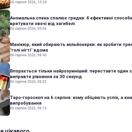
06 серпня 2026, 10:24
Аномальна спека спалює грядки: 4 ефективні способ
врятувати овочі від загибелі
06 серпня 2026, 09:56
Манікюр, який обирають мільйонерки: як зробити тре
"голі нігті" вдома
06 серпня 2026, 08:43
Впорається тільки найрозумніший: переставте один сі
виправте рівняння за 30 секунд
06 серпня 2026, 08:02
Таро-гороскоп на 6 серпня: кому обіцяють успіх, а ком
випробування
06 серпня 2026, 06:15
е цікавого