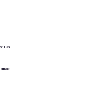
естно,
 пляж.