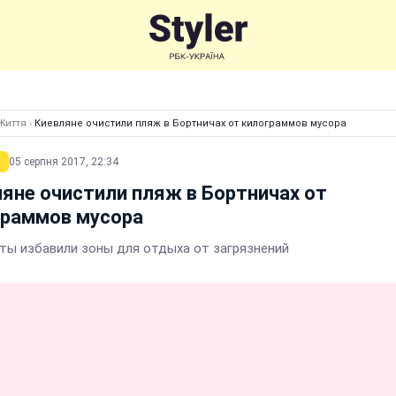
Життя
›
Киевляне очистили пляж в Бортничах от килограммов мусора
05 серпня 2017, 22:34
яне очистили пляж в Бортничах от
граммов мусора
ты избавили зоны для отдыха от загрязнений