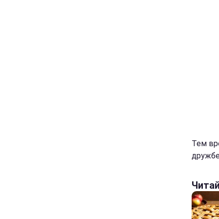
Тем вр
дружбе
Чита