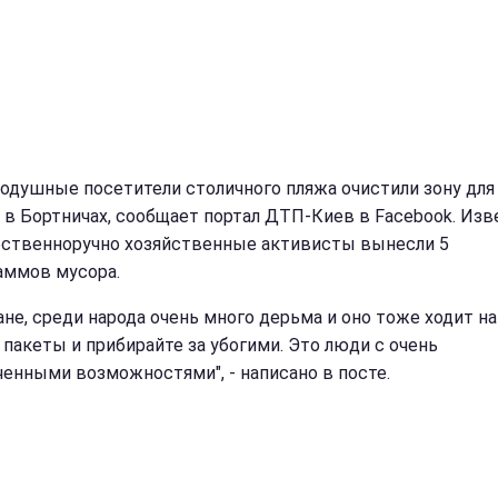
одушные посетители столичного пляжа очистили зону для
 в Бортничах, сообщает портал ДТП-Киев в Facebook. Изв
бственноручно хозяйственные активисты вынесли 5
аммов мусора.
ане, среди народа очень много дерьма и оно тоже ходит на
 пакеты и прибирайте за убогими. Это люди с очень
ченными возможностями", - написано в посте.