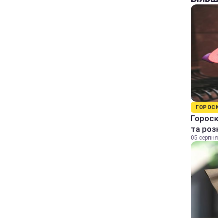
ГОРОС
Гороск
та ро
05 серпня