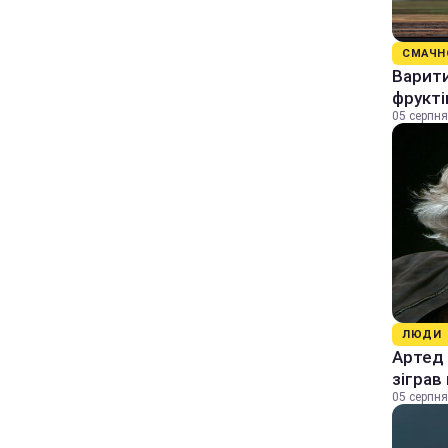
СМАЧН
Варити
фрукті
05 серпня
ЛЮДИ
Артед 
зіграв
05 серпня