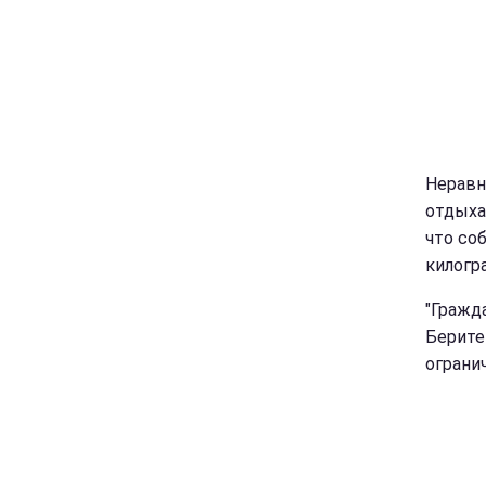
Неравн
отдыха
что со
килогр
"Гражд
Берите
ограни