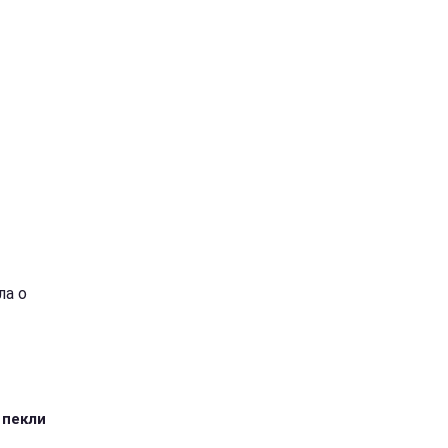
ла о
 пекли