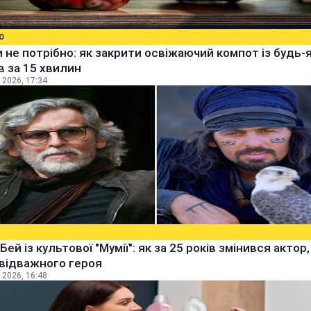
О
 не потрібно: як закрити освіжаючий компот із будь-
в за 15 хвилин
 2026, 17:34
Бей із культової "Мумії": як за 25 років змінився актор
 відважного героя
 2026, 16:48