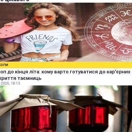
КОПИ
оп до кінця літа: кому варто готуватися до кар'єрних
зкриття таємниць
 2026, 18:13