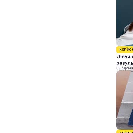
КОРИС
Дівчин
резуль
05 серпня