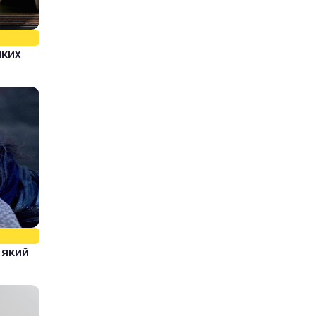
яких
, який