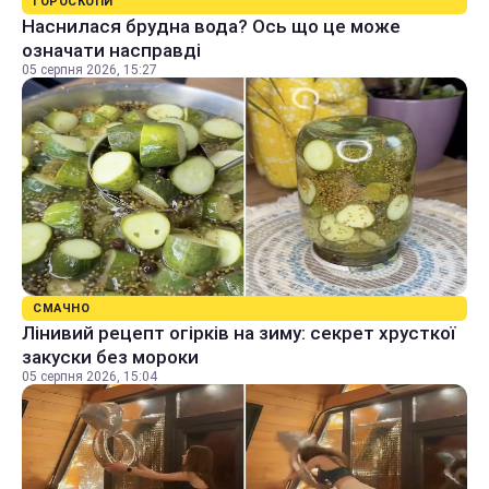
ГОРОСКОПИ
Наснилася брудна вода? Ось що це може
означати насправді
05 серпня 2026, 15:27
СМАЧНО
Лінивий рецепт огірків на зиму: секрет хрусткої
закуски без мороки
05 серпня 2026, 15:04