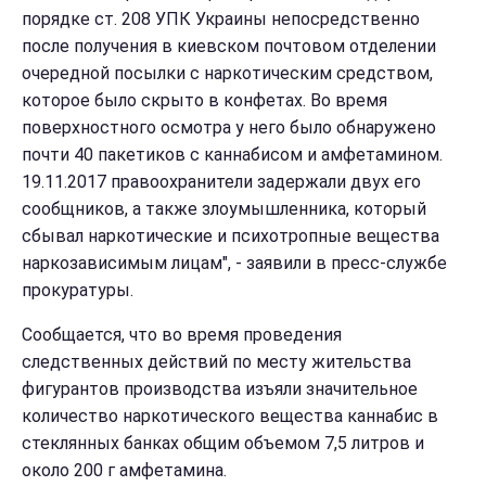
порядке ст. 208 УПК Украины непосредственно
после получения в киевском почтовом отделении
очередной посылки с наркотическим средством,
которое было скрыто в конфетах. Во время
поверхностного осмотра у него было обнаружено
почти 40 пакетиков с каннабисом и амфетамином.
19.11.2017 правоохранители задержали двух его
сообщников, а также злоумышленника, который
сбывал наркотические и психотропные вещества
наркозависимым лицам", - заявили в пресс-службе
прокуратуры.
Сообщается, что во время проведения
следственных действий по месту жительства
фигурантов производства изъяли значительное
количество наркотического вещества каннабис в
стеклянных банках общим объемом 7,5 литров и
около 200 г амфетамина.