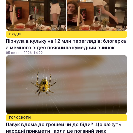
ЛЮДИ
Пірнула в кульку на 12 млн переглядів: блогерка
з мемного відео пояснила кумедний вчинок
05 серпня 2026, 14:22
ГОРОСКОПИ
Павук вдома до грошей чи до біди? Що кажуть
народні прикмети і коли це поганий знак