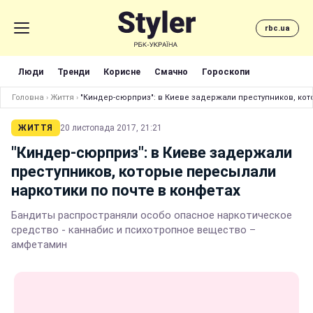
rbc.ua
Люди
Тренди
Корисне
Смачно
Гороскопи
Головна
›
Життя
›
"Киндер-сюрприз": в Киеве задержали преступников, кот
ЖИТТЯ
20 листопада 2017, 21:21
"Киндер-сюрприз": в Киеве задержали
преступников, которые пересылали
наркотики по почте в конфетах
Бандиты распространяли особо опасное наркотическое
средство - каннабис и психотропное вещество –
амфетамин