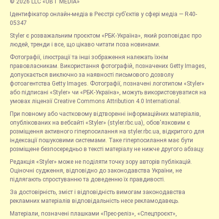
© 2026 LLC «UBT MEDIA»
Ідентифікатор онлайн-медіа в Реєстрі суб’єктів у сфері медіа — R40-
05347
Styler є розважальним проєктом «РБК-Україна», який розповідає про
людей, тренди і все, що цікаво читати поза новинами.
Фотографії, ілюстрації та інші зображення належать їхнім
правовласникам. Використання фотографій, позначених Getty Images,
допускається виключно за наявності письмового дозволу
фотоагентства Getty Images. Фотографії, позначені логотипом «Styler»
або підписані «Styler» чи «РБК-Україна», можуть використовуватися на
умовах ліцензії Creative Commons Attribution 4.0 International.
При повному або частковому відтворенні інформаційних матеріалів,
опублікованих на вебсайті «Styler» (styler.rbc.ua), обов'язковим є
розміщення активного гіперпосилання на styler.rbc.ua, відкритого для
індексації пошуковими системами. Таке гіперпосилання має бути
розміщене безпосередньо в тексті матеріалу не нижче другого абзацу.
Редакція «Styler» може не поділяти точку зору авторів публікацій.
Оціночні судження, відповідно до законодавства України, не
підлягають спростуванню та доведенню їх правдивості.
За достовірність, зміст і відповідність вимогам законодавства
рекламних матеріалів відповідальність несе рекламодавець.
Матеріали, позначені плашками «Прес-реліз», «Спецпроєкт»,