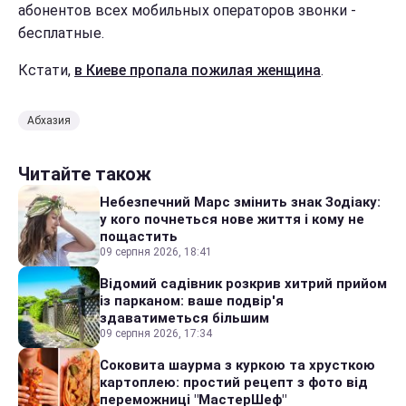
абонентов всех мобильных операторов звонки -
бесплатные.
Кстати,
в Киеве пропала пожилая женщина
.
Абхазия
Читайте також
Небезпечний Марс змінить знак Зодіаку:
у кого почнеться нове життя і кому не
пощастить
09 серпня 2026, 18:41
Відомий садівник розкрив хитрий прийом
із парканом: ваше подвір'я
здаватиметься більшим
09 серпня 2026, 17:34
Соковита шаурма з куркою та хрусткою
картоплею: простий рецепт з фото від
переможниці "МастерШеф"