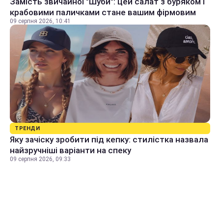
Замість звичайної "Шуби": цей салат з буряком і
крабовими паличками стане вашим фірмовим
09 серпня 2026, 10:41
ТРЕНДИ
Яку зачіску зробити під кепку: стилістка назвала
найзручніші варіанти на спеку
09 серпня 2026, 09:33