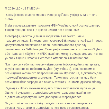
© 2026 LLC «UBT MEDIA»
Ідентифікатор онлайн-медіа в Реєстрі суб’єктів у сфері медіа — R40-
05347
Styler є розважальним проєктом «РБК-Україна», який розповідає про
людей, тренди і все, що цікаво читати поза новинами.
Фотографії, ілюстрації та інші зображення належать їхнім
правовласникам. Використання фотографій, позначених Getty Images,
допускається виключно за наявності письмового дозволу
фотоагентства Getty Images. Фотографії, позначені логотипом «Styler»
або підписані «Styler» чи «РБК-Україна», можуть використовуватися на
умовах ліцензії Creative Commons Attribution 4.0 International.
При повному або частковому відтворенні інформаційних матеріалів,
опублікованих на вебсайті «Styler» (styler.rbc.ua), обов'язковим є
розміщення активного гіперпосилання на styler.rbc.ua, відкритого для
індексації пошуковими системами. Таке гіперпосилання має бути
розміщене безпосередньо в тексті матеріалу не нижче другого абзацу.
Редакція «Styler» може не поділяти точку зору авторів публікацій.
Оціночні судження, відповідно до законодавства України, не
підлягають спростуванню та доведенню їх правдивості.
За достовірність, зміст і відповідність вимогам законодавства
рекламних матеріалів відповідальність несе рекламодавець.