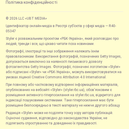
Політика конфіденційності
© 2026 LLC «UBT MEDIA»
Ідентифікатор онлайн-медіа в Реєстрі суб’єктів у сфері медіа — R40-
05347
Styler є розважальним проєктом «РБК-Україна», який розповідає про
людей, тренди і все, що цікаво читати поза новинами.
Фотографії, ілюстрації та інші зображення належать їхнім
правовласникам. Використання фотографій, позначених Getty Images,
допускається виключно за наявності письмового дозволу
фотоагентства Getty Images. Фотографії, позначені логотипом «Styler»
або підписані «Styler» чи «РБК-Україна», можуть використовуватися на
умовах ліцензії Creative Commons Attribution 4.0 International.
При повному або частковому відтворенні інформаційних матеріалів,
опублікованих на вебсайті «Styler» (styler.rbc.ua), обов'язковим є
розміщення активного гіперпосилання на styler.rbc.ua, відкритого для
індексації пошуковими системами. Таке гіперпосилання має бути
розміщене безпосередньо в тексті матеріалу не нижче другого абзацу.
Редакція «Styler» може не поділяти точку зору авторів публікацій.
Оціночні судження, відповідно до законодавства України, не
підлягають спростуванню та доведенню їх правдивості.