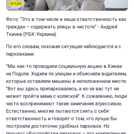
Фото: “Это в том числе и наша ответственность как
граждан – содержать улицы в чистоте" - Андрей
Ткачев (РБК-Украина)
По его словам, похожая ситуация наблюдается и с
парковками.
"Мы как-то проводили социальную акцию в Киеве
на Подоле. Ходили по улицам и объясняли водителям,
которые оставляли машины в неположенном месте:
"Вот вы здесь припарковались, а из-за вас тут не
может пройти мама с коляской". К сожалению, люди
часто воспринимают такие замечания агрессивно.
Естественно, многие пытаются снять с себя
ответственность и говорят о том, что лучше бы
построили достаточно удобных парковок. Но
процесс обустройства парковок – это компетенция