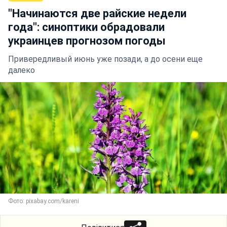
"Начинаются две райские недели
года": синоптики обрадовали
украинцев прогнозом погоды
Привередливый июнь уже позади, а до осени еще
далеко
Фото: pixabay.com/kareni