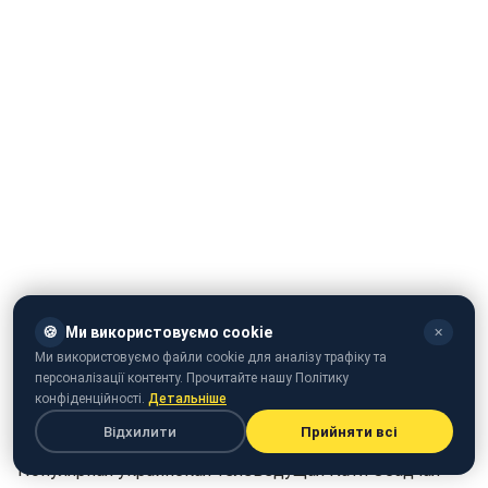
🍪
Ми використовуємо cookie
✕
Ми використовуємо файли cookie для аналізу трафіку та
персоналізації контенту. Прочитайте нашу Політику
конфіденційності.
Детальніше
Відхилити
Прийняти всі
Популярная украинская телеведущая Катя Осадчая