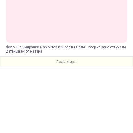
Фото: В вымирании мамонтов виноваты люди, которые рано отлучали
детенышей от матери
Поділитися: