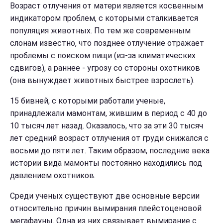
Возраст отлучения от матери является косвенным
индикатором проблем, с которыми сталкивается
популяция животных. По тем же современным
слонам известно, что позднее отлучение отражает
проблемы с поиском пищи (из-за климатических
сдвигов), а раннее - угрозу со стороны охотников
(она вынуждает животных быстрее взрослеть).
15 бивней, с которыми работали ученые,
принадлежали мамонтам, жившим в период с 40 до
10 тысяч лет назад. Оказалось, что за эти 30 тысяч
лет средний возраст отлучения от груди снижался с
восьми до пяти лет. Таким образом, последние века
истории вида мамонты постоянно находились под
давлением охотников.
Среди ученых существуют две основные версии
относительно причин вымирания плейстоценовой
мегафауны. Одна из них связывает вымирание с