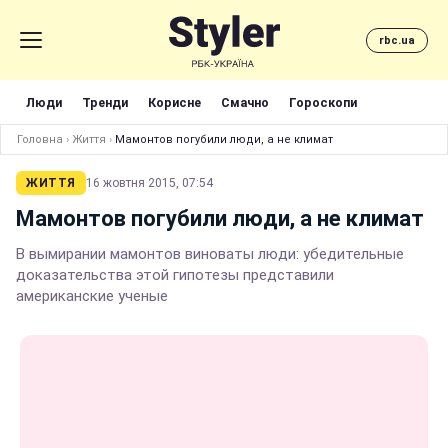
rbc.ua
Люди
Тренди
Корисне
Смачно
Гороскопи
Головна
›
Життя
›
Мамонтов погубили люди, а не климат
ЖИТТЯ
16 жовтня 2015, 07:54
Мамонтов погубили люди, а не климат
В вымирании мамонтов виноваты люди: убедительные
доказательства этой гипотезы представили
американские ученые