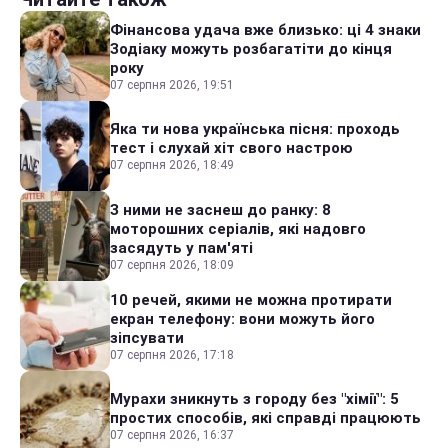
Фінансова удача вже близько: ці 4 знаки
Зодіаку можуть розбагатіти до кінця
року
07 серпня 2026, 19:51
Яка ти нова українська пісня: проходь
тест і слухай хіт свого настрою
07 серпня 2026, 18:49
З ними не заснеш до ранку: 8
моторошних серіалів, які надовго
засядуть у пам'яті
07 серпня 2026, 18:09
10 речей, якими не можна протирати
екран телефону: вони можуть його
зіпсувати
07 серпня 2026, 17:18
Мурахи зникнуть з городу без "хімії": 5
простих способів, які справді працюють
07 серпня 2026, 16:37