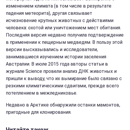
изменением климата (в том числе в результате
падения метеорита), другая связывает
исчезновение крупных животных с действиями
человека: охотой или уничтожением мест обитания.
Последняя версия недавно получила подтверждение
в применении к пещерным медведям. В пользу этой
версии высказывались и исследователи,
занимавшиеся изучением истории заселения
Австралии. В июле 2015 года авторы статьи в
журнале Science провели анализ ДНК животных и
пришли к выводу, что их вымирание было связано с
резкими климатическими сдвигами, прежде всего
потеплением в межледниковье.
Недавно в Арктике обнаружили останки мамонтов,
пригодные для клонирования.
Читайте також