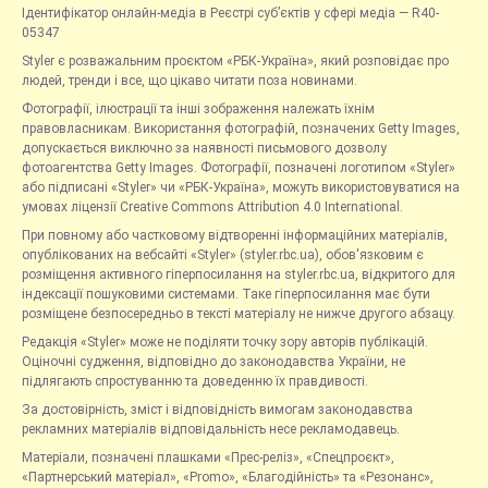
Ідентифікатор онлайн-медіа в Реєстрі суб’єктів у сфері медіа — R40-
05347
Styler є розважальним проєктом «РБК-Україна», який розповідає про
людей, тренди і все, що цікаво читати поза новинами.
Фотографії, ілюстрації та інші зображення належать їхнім
правовласникам. Використання фотографій, позначених Getty Images,
допускається виключно за наявності письмового дозволу
фотоагентства Getty Images. Фотографії, позначені логотипом «Styler»
або підписані «Styler» чи «РБК-Україна», можуть використовуватися на
умовах ліцензії Creative Commons Attribution 4.0 International.
При повному або частковому відтворенні інформаційних матеріалів,
опублікованих на вебсайті «Styler» (styler.rbc.ua), обов'язковим є
розміщення активного гіперпосилання на styler.rbc.ua, відкритого для
індексації пошуковими системами. Таке гіперпосилання має бути
розміщене безпосередньо в тексті матеріалу не нижче другого абзацу.
Редакція «Styler» може не поділяти точку зору авторів публікацій.
Оціночні судження, відповідно до законодавства України, не
підлягають спростуванню та доведенню їх правдивості.
За достовірність, зміст і відповідність вимогам законодавства
рекламних матеріалів відповідальність несе рекламодавець.
Матеріали, позначені плашками «Прес-реліз», «Спецпроєкт»,
«Партнерський матеріал», «Promo», «Благодійність» та «Резонанс»,