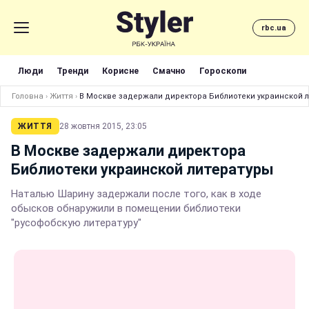
rbc.ua
Люди
Тренди
Корисне
Смачно
Гороскопи
Головна
›
Життя
›
В Москве задержали директора Библиотеки украинской 
ЖИТТЯ
28 жовтня 2015, 23:05
В Москве задержали директора
Библиотеки украинской литературы
Наталью Шарину задержали после того, как в ходе
обысков обнаружили в помещении библиотеки
"русофобскую литературу"