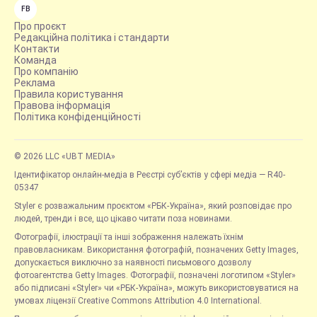
FB
Про проєкт
Редакційна політика і стандарти
Контакти
Команда
Про компанію
Реклама
Правила користування
Правова інформація
Політика конфіденційності
© 2026 LLC «UBT MEDIA»
Ідентифікатор онлайн-медіа в Реєстрі суб’єктів у сфері медіа — R40-
05347
Styler є розважальним проєктом «РБК-Україна», який розповідає про
людей, тренди і все, що цікаво читати поза новинами.
Фотографії, ілюстрації та інші зображення належать їхнім
правовласникам. Використання фотографій, позначених Getty Images,
допускається виключно за наявності письмового дозволу
фотоагентства Getty Images. Фотографії, позначені логотипом «Styler»
або підписані «Styler» чи «РБК-Україна», можуть використовуватися на
умовах ліцензії Creative Commons Attribution 4.0 International.