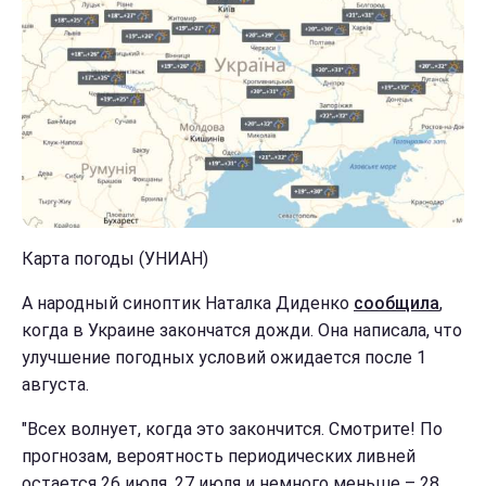
Карта погоды (УНИАН)
А народный синоптик Наталка Диденко
сообщила
,
когда в Украине закончатся дожди. Она написала, что
улучшение погодных условий ожидается после 1
августа.
"Всех волнует, когда это закончится. Смотрите! По
прогнозам, вероятность периодических ливней
остается 26 июля, 27 июля и немного меньше – 28