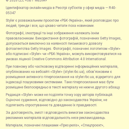
© 2026 LLC «UBT MEDIA»
Ідентифікатор онлайн-медіа в Реєстрі суб’єктів у сфері медіа — R40-
05347
Styler є розважальним проєктом «РБК-Україна», який розповідає про
людей, тренди і все, що цікаво читати поза новинами.
Фотографії, ілюстрації та інші зображення належать їхнім
правовласникам. Використання фотографій, позначених Getty Images,
допускається виключно за наявності письмового дозволу
фотоагентства Getty Images. Фотографії, позначені логотипом «Styler»
або підписані «Styler» чи «РБК-Україна», можуть використовуватися на
умовах ліцензії Creative Commons Attribution 4.0 International.
При повному або частковому відтворенні інформаційних матеріалів,
опублікованих на вебсайті «Styler» (styler.rbc.ua), обов'язковим є
розміщення активного гіперпосилання на styler.rbc.ua, відкритого для
індексації пошуковими системами. Таке гіперпосилання має бути
розміщене безпосередньо в тексті матеріалу не нижче другого абзацу.
Редакція «Styler» може не поділяти точку зору авторів публікацій.
Оціночні судження, відповідно до законодавства України, не
підлягають спростуванню та доведенню їх правдивості.
За достовірність, зміст і відповідність вимогам законодавства
рекламних матеріалів відповідальність несе рекламодавець.
Матеріали, позначені плашками «Прес-реліз», «Спецпроєкт»,