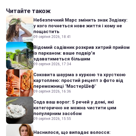
Читайте також
Небезпечний Марс змінить знак Зодіаку:
у кого почнеться нове життя і кому не
пощастить
09 серпня 2026, 18:41
Відомий садівник розкрив хитрий прийом
із парканом: ваше подвір'я
здаватиметься більшим
09 серпня 2026, 17:34
Соковита шаурма з куркою та хрусткою
картоплею: простий рецепт з фото від
переможниці "МастерШеф"
09 серпня 2026, 16:36
Сода ваш ворог: 5 речей у домі, які
категорично не можна чистити цим
популярним засобом
09 серпня 2026, 15:55
Наснилося, що випадає волосся: