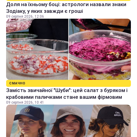
Доля на їхньому боці: астрологи назвали знаки
Зодіаку, у яких завжди є гроші
09 серпня 2026, 12:06
СМАЧНО
Замість звичайної "Шуби": цей салат з буряком і
крабовими паличками стане вашим фірмовим
09 серпня 2026, 10:41