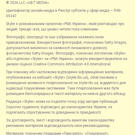
© 2026 LLC «UBT MEDIA»
Ідентифікатор онлайн-медіа в Реєстрі суб’єктів у сфері медіа — R40-
05347
Styler є розважальним проєктом «РБК-Україна», який розповідає про
людей, тренди і все, що цікаво читати поза новинами.
Фотографії, ілюстрації та інші зображення належать їхнім
правовласникам. Використання фотографій, позначених Getty Images,
допускається виключно за наявності письмового дозволу
фотоагентства Getty Images. Фотографії, позначені логотипом «Styler»
або підписані «Styler» чи «РБК-Україна», можуть використовуватися на
умовах ліцензії Creative Commons Attribution 4.0 International.
При повному або частковому відтворенні інформаційних матеріалів,
опублікованих на вебсайті «Styler» (styler.rbc.ua), обов'язковим є
розміщення активного гіперпосилання на styler.rbc.ua, відкритого для
індексації пошуковими системами. Таке гіперпосилання має бути
розміщене безпосередньо в тексті матеріалу не нижче другого абзацу.
Редакція «Styler» може не поділяти точку зору авторів публікацій.
Оціночні судження, відповідно до законодавства України, не
підлягають спростуванню та доведенню їх правдивості.
За достовірність, зміст і відповідність вимогам законодавства
рекламних матеріалів відповідальність несе рекламодавець.
Матеріали, позначені плашками «Прес-реліз», «Спецпроєкт»,