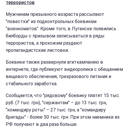
террористов
.
Мужчинам призывного возраста рассылают
"повестки" из подконтрольных боевикам
"военкоматов". Кроме того, в Луганске появились
билборды с призывом записываться в ряды
террористов, а прохожим раздают
пропагандистские листовки.
Боевики также развернули агиткампанию в
интернете, где публикуют видеоролики с обещанием
вещевого обеспечения, трехразового питания и
стабильного заработка.
Сообщается, что "рядовому" боевику платят 15 тыс.
руб. (7 тыс. грн), "сержантам" – до 13 тыс. грн,
"командиру роты" – 27 тыс. грн, а "командиру
бригады" - более 50 тыс. грн. При этом наемники из
РФ получают в два раза больше.