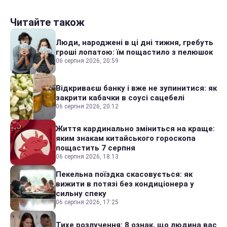
Читайте також
Люди, народжені в ці дні тижня, гребуть
гроші лопатою: їм пощастило з пелюшок
06 серпня 2026, 20:59
Відкриваєш банку і вже не зупинитися: як
закрити кабачки в соусі сацебелі
06 серпня 2026, 20:12
Життя кардинально зміниться на краще:
яким знакам китайського гороскопа
пощастить 7 серпня
06 серпня 2026, 18:13
Пекельна поїздка скасовується: як
вижити в потязі без кондиціонера у
сильну спеку
06 серпня 2026, 17:25
Тихе розлучення: 8 ознак, що людина вас