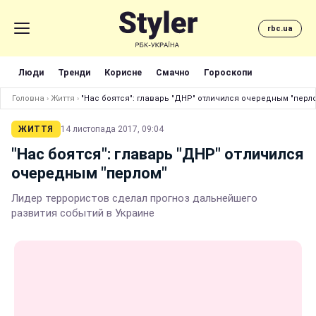
rbc.ua
Люди
Тренди
Корисне
Смачно
Гороскопи
Головна
›
Життя
›
"Нас боятся": главарь "ДНР" отличился очередным "перл
ЖИТТЯ
14 листопада 2017, 09:04
"Нас боятся": главарь "ДНР" отличился
очередным "перлом"
Лидер террористов сделал прогноз дальнейшего
развития событий в Украине