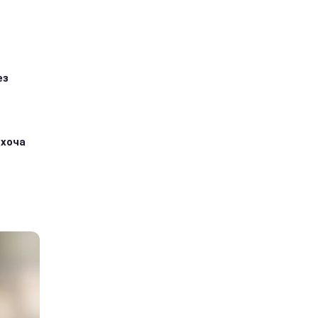
ез
 хоча