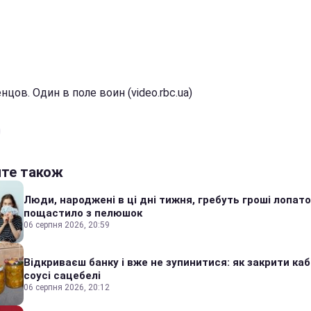
нцов. Один в поле воин (video.rbc.ua)
йте також
Люди, народжені в ці дні тижня, гребуть гроші лопато
пощастило з пелюшок
06 серпня 2026, 20:59
Відкриваєш банку і вже не зупинитися: як закрити каб
соусі сацебелі
06 серпня 2026, 20:12