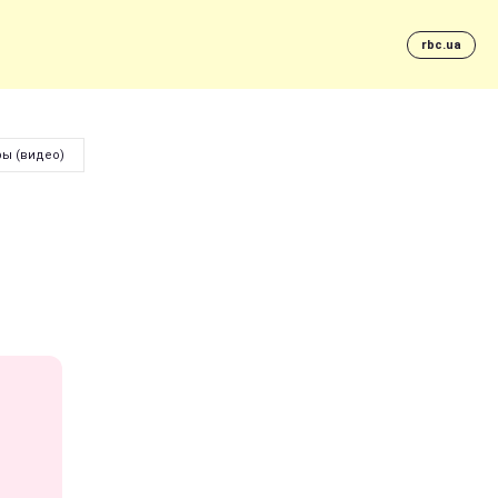
rbc.ua
ры (видео)