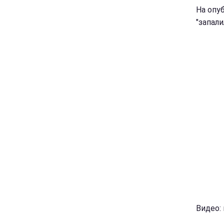
На опу
"запал
Видео: