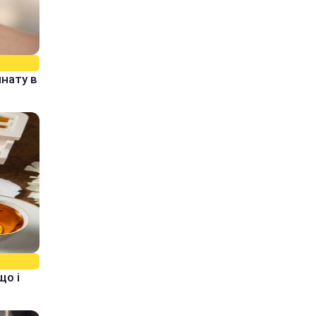
нату в
що і