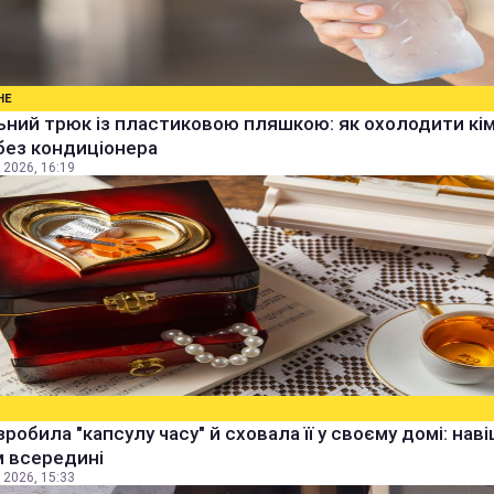
НЕ
ьний трюк із пластиковою пляшкою: як охолодити кім
без кондиціонера
 2026, 16:19
зробила "капсулу часу" й сховала її у своєму домі: наві
м всередині
 2026, 15:33