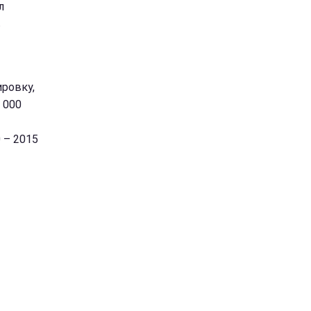
л
в
ировку,
 000
0 – 2015