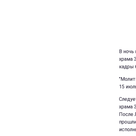
В ночь
храма 
кадры 
"Молит
15 июля
Следуе
храма 
После 
прошли
исполн