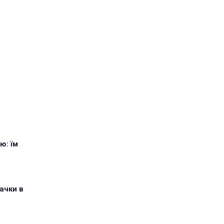
ю: їм
ачки в