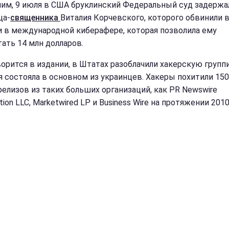
им, 9 июля в США бруклинский Федеральный суд задержа
ца-
священника
Виталия Корчевского, которого обвинили 
и в международной киберафере, которая позволила ему
тать 14 млн долларов.
ворится в издании, в Штатах разоблачили хакерскую групп
я состояла в основном из украинцев. Хакеры похитили 150
релизов из таких больших организаций, как PR Newswire
tion LLC, Marketwired LP и Business Wire на протяжении 201