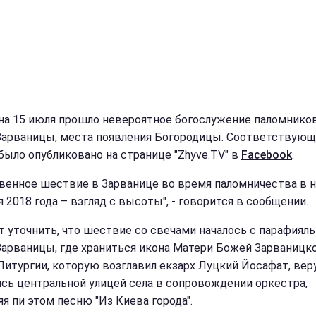
 на 15 июля прошло невероятное богослужение паломнико
Зарваницы, места появления Богородицы. Соответствую
было опубликовано на странице "Zhyve.TV" в
Facebook
.
венное шествие в Зарванице во время паломничества в н
 2018 года – взгляд с высоты", - говорится в сообщении.
т уточнить, что шествие со свечами началось с парафияль
Зарваницы, где храниться икона Матери Божей Зарваницко
Литургии, которую возглавил екзарх Луцкий Йосафат, ве
сь центральной улицей села в сопровождении оркестра,
яя пи этом песню "Из Киева города".