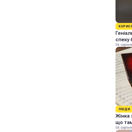
КОРИС
Геніал
спеку 
06 серпня
ЛЮДИ
Жінка 
що та
06 серпня