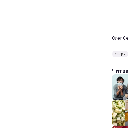
Олег Се
фаеры
Чита