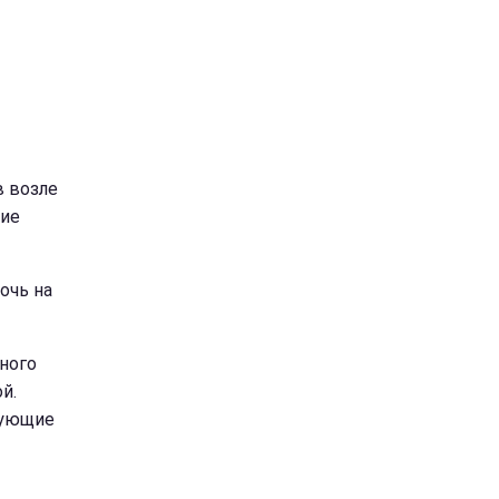
в возле
щие
очь на
ного
й.
рующие