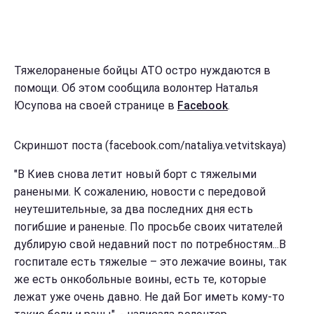
Тяжелораненые бойцы АТО остро нуждаются в
помощи. Об этом сообщила волонтер Наталья
Юсупова на своей странице в
Facebook
.
Скриншот поста (facebook.com/nataliya.vetvitskaya)
"В Киев снова летит новый борт с тяжелыми
ранеными. К сожалению, новости с передовой
неутешительные, за два последних дня есть
погибшие и раненые. По просьбе своих читателей
дублирую свой недавний пост по потребностям...В
госпитале есть тяжелые – это лежачие воины, так
же есть онкобольные воины, есть те, которые
лежат уже очень давно. Не дай Бог иметь кому-то