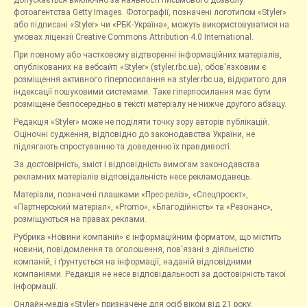
допускається виключно за наявності письмового дозволу
фотоагентства Getty Images. Фотографії, позначені логотипом «Styler»
або підписані «Styler» чи «РБК-Україна», можуть використовуватися на
умовах ліцензії Creative Commons Attribution 4.0 International.
При повному або частковому відтворенні інформаційних матеріалів,
опублікованих на вебсайті «Styler» (styler.rbc.ua), обов'язковим є
розміщення активного гіперпосилання на styler.rbc.ua, відкритого для
індексації пошуковими системами. Таке гіперпосилання має бути
розміщене безпосередньо в тексті матеріалу не нижче другого абзацу.
Редакція «Styler» може не поділяти точку зору авторів публікацій.
Оціночні судження, відповідно до законодавства України, не
підлягають спростуванню та доведенню їх правдивості.
За достовірність, зміст і відповідність вимогам законодавства
рекламних матеріалів відповідальність несе рекламодавець.
Матеріали, позначені плашками «Прес-реліз», «Спецпроєкт»,
«Партнерський матеріал», «Promo», «Благодійність» та «Резонанс»,
розміщуються на правах реклами.
Рубрика «Новини компаній» є інформаційним форматом, що містить
новини, повідомлення та оголошення, пов'язані з діяльністю
компаній, і ґрунтується на інформації, наданій відповідними
компаніями. Редакція не несе відповідальності за достовірність такої
інформації.
Онлайн-медіа «Styler» призначене для осіб віком від 21 року.