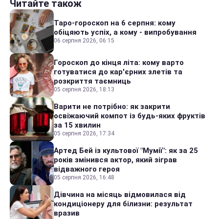
Читайте також
Таро-гороскоп на 6 серпня: кому
обіцяють успіх, а кому - випробування
06 серпня 2026, 06:15
Гороскоп до кінця літа: кому варто
готуватися до кар'єрних злетів та
розкриття таємниць
05 серпня 2026, 18:13
Варити не потрібно: як закрити
освіжаючий компот із будь-яких фруктів
за 15 хвилин
05 серпня 2026, 17:34
Артед Бей із культової "Мумії": як за 25
років змінився актор, який зіграв
відважного героя
05 серпня 2026, 16:48
Дівчина на місяць відмовилася від
кондиціонеру для білизни: результат
вразив