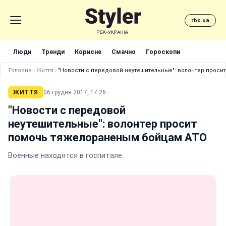
rbc.ua
Люди
Тренди
Корисне
Смачно
Гороскопи
Головна
›
Життя
›
"Новости с передовой неутешительные": волонтер прос
ЖИТТЯ
06 грудня 2017, 17:26
"Новости с передовой
неутешительные": волонтер просит
помочь тяжелораненым бойцам АТО
Военные находятся в госпитале