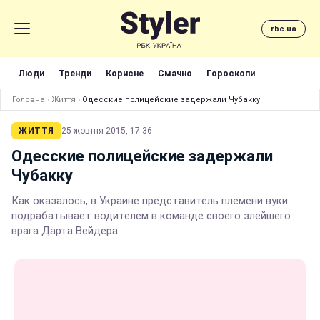
rbc.ua
Люди
Тренди
Корисне
Смачно
Гороскопи
Головна
›
Життя
›
Одесские полицейские задержали Чубакку
ЖИТТЯ
25 жовтня 2015, 17:36
Одесские полицейские задержали
Чубакку
Как оказалось, в Украине представитель племени вуки
подрабатывает водителем в команде своего злейшего
врага Дарта Вейдера