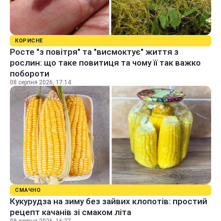
КОРИСНЕ
Росте "з повітря" та "висмоктує" життя з
рослин: що таке повитиця та чому її так важко
побороти
08 серпня 2026, 17:14
СМАЧНО
Кукурудза на зиму без зайвих клопотів: простий
рецепт качанів зі смаком літа
08 серпня 2026, 16:27