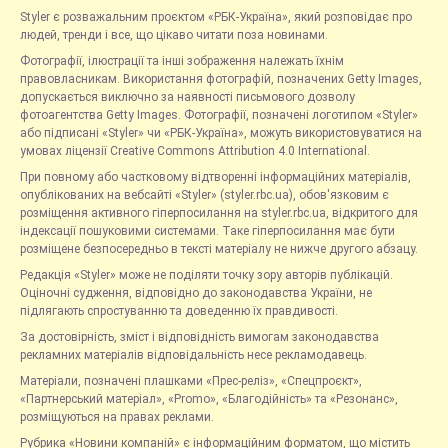
Styler є розважальним проєктом «РБК-Україна», який розповідає про
людей, тренди і все, що цікаво читати поза новинами.
Фотографії, ілюстрації та інші зображення належать їхнім
правовласникам. Використання фотографій, позначених Getty Images,
допускається виключно за наявності письмового дозволу
фотоагентства Getty Images. Фотографії, позначені логотипом «Styler»
або підписані «Styler» чи «РБК-Україна», можуть використовуватися на
умовах ліцензії Creative Commons Attribution 4.0 International.
При повному або частковому відтворенні інформаційних матеріалів,
опублікованих на вебсайті «Styler» (styler.rbc.ua), обов'язковим є
розміщення активного гіперпосилання на styler.rbc.ua, відкритого для
індексації пошуковими системами. Таке гіперпосилання має бути
розміщене безпосередньо в тексті матеріалу не нижче другого абзацу.
Редакція «Styler» може не поділяти точку зору авторів публікацій.
Оціночні судження, відповідно до законодавства України, не
підлягають спростуванню та доведенню їх правдивості.
За достовірність, зміст і відповідність вимогам законодавства
рекламних матеріалів відповідальність несе рекламодавець.
Матеріали, позначені плашками «Прес-реліз», «Спецпроєкт»,
«Партнерський матеріал», «Promo», «Благодійність» та «Резонанс»,
розміщуються на правах реклами.
Рубрика «Новини компаній» є інформаційним форматом, що містить