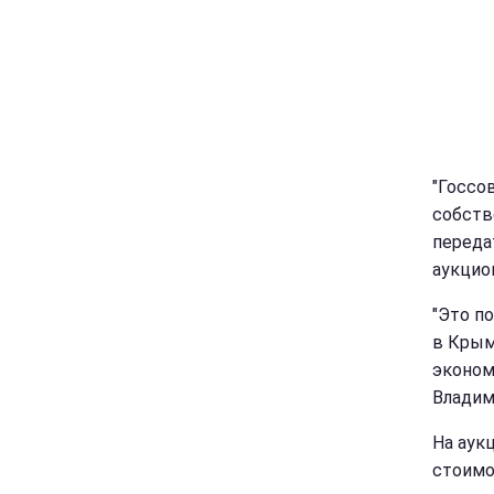
"Госсо
собств
переда
аукцио
"Это п
в Крым
эконом
Владим
На аук
стоимо