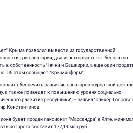
вет" Крыма позволил вывести из государственной
енности три санатория, два из которых хотят бесплатно
ть в собственность Чечни и Башкирии, а еще один продат
не. Об этом сообщает "Крыминформ".
озволит обеспечить развитие санаторно-курортной деяте
у, а также приведет к повышению уровня социально-
ического развития республики", – заявил "спикер Госсовет
ир Константинов.
ционе будет продан пансионат "Массандра" в Ялте, минима
сть которого составит 177,19 млн руб.