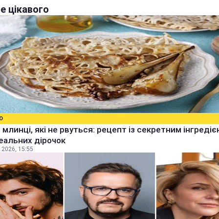
е цікавого
О
 млинці, які не рвуться: рецепт із секретним інгреді
еальних дірочок
 2026, 15:55