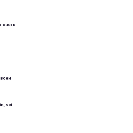
т свого
 вони
в, які