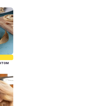
єнтом