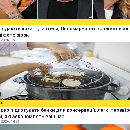
лядають кохані Дантеса, Пономарьова і Боржемської:
ні фото зірок
 2026, 15:19
НЕ
дко підготувати банки для консервації: легкі перевір
, які зекономлять ваш час
 2026, 14:36