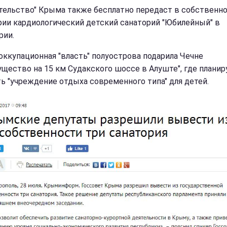
тельство" Крыма также бесплатно передаст в собственн
ии кардиологический детский санаторий "Юбилейный" в
рии.
оккупационная "власть" полуострова подарила Чечне
ущество на 15 км Судакского шоссе в Алуште", где планир
ь "учреждение отдыха современного типа" для детей.