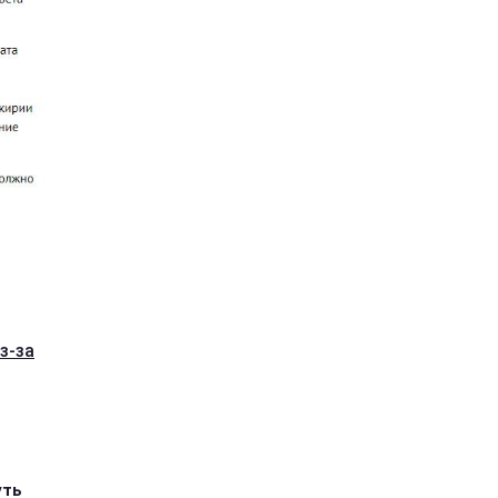
з-за
уть