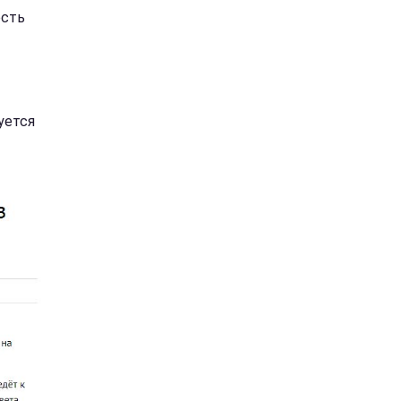
ость
уется