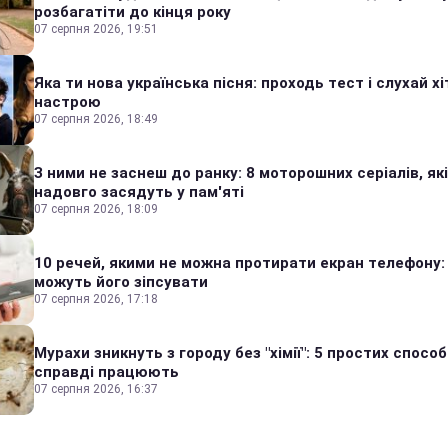
розбагатіти до кінця року
07 серпня 2026, 19:51
Яка ти нова українська пісня: проходь тест і слухай хі
настрою
07 серпня 2026, 18:49
З ними не заснеш до ранку: 8 моторошних серіалів, які
надовго засядуть у пам'яті
07 серпня 2026, 18:09
10 речей, якими не можна протирати екран телефону:
можуть його зіпсувати
07 серпня 2026, 17:18
Мурахи зникнуть з городу без "хімії": 5 простих способі
справді працюють
07 серпня 2026, 16:37