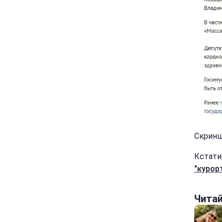
Скриншо
Кстати
"курор
Чита