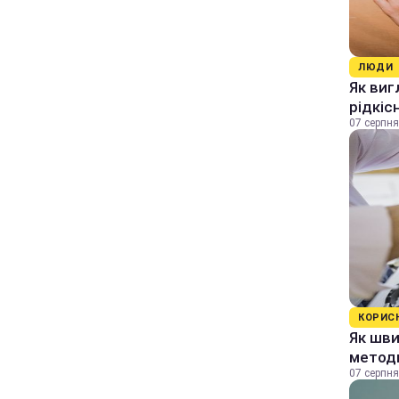
ЛЮДИ
Як виг
рідкіс
07 серпня
КОРИС
Як шви
методи
07 серпня