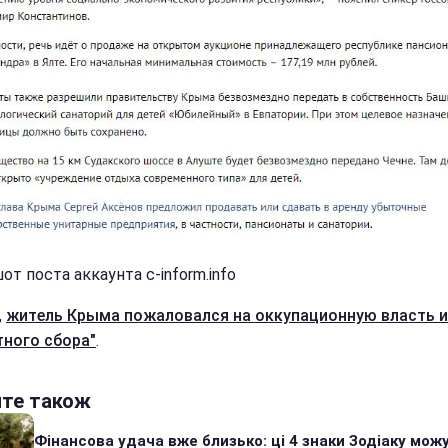
т поста аккаунта c-inform.info
,
житель Крыма пожаловался на оккупационную власть и
тного сбора"
.
йте також
Фінансова удача вже близько: ці 4 знаки Зодіаку мож