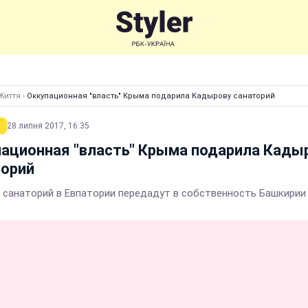
Життя
›
Оккупационная "власть" Крыма подарила Кадырову санаторий
28 липня 2017, 16:35
ационная "власть" Крыма подарила Кады
торий
 санаторий в Евпатории передадут в собственность Башкирии