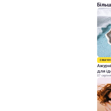
Більш
СМАЧН
Ажурні
для ід
07 серпня