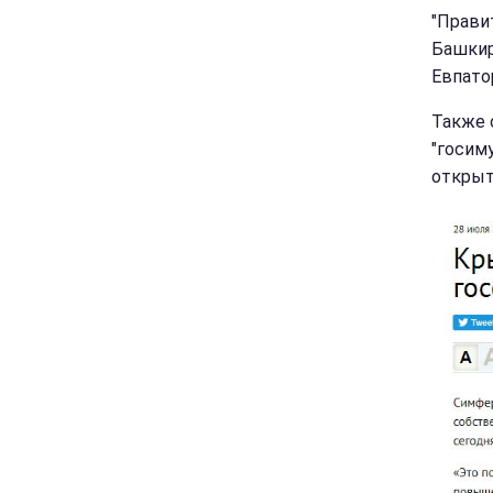
"Прави
Башкир
Евпато
Также 
"госим
открыт