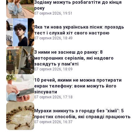
Зодіаку можуть розбагатіти до кінця
року
07 серпня 2026, 19:51
Яка ти нова українська пісня: проходь
тест і слухай хіт свого настрою
07 серпня 2026, 18:49
З ними не заснеш до ранку: 8
моторошних серіалів, які надовго
засядуть у пам'яті
07 серпня 2026, 18:09
10 речей, якими не можна протирати
екран телефону: вони можуть його
зіпсувати
07 серпня 2026, 17:18
Мурахи зникнуть з городу без "хімії": 5
простих способів, які справді працюють
07 серпня 2026, 16:37