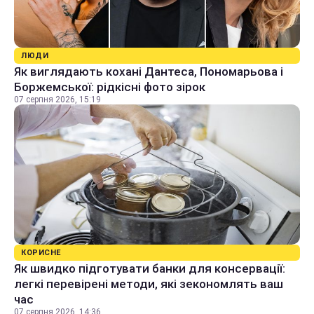
ЛЮДИ
Як виглядають кохані Дантеса, Пономарьова і
Боржемської: рідкісні фото зірок
07 серпня 2026, 15:19
КОРИСНЕ
Як швидко підготувати банки для консервації:
легкі перевірені методи, які зекономлять ваш
час
07 серпня 2026, 14:36