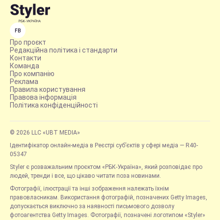
FB
Про проєкт
Редакційна політика і стандарти
Контакти
Команда
Про компанію
Реклама
Правила користування
Правова інформація
Політика конфіденційності
© 2026 LLC «UBT MEDIA»
Ідентифікатор онлайн-медіа в Реєстрі суб’єктів у сфері медіа — R40-
05347
Styler є розважальним проєктом «РБК-Україна», який розповідає про
людей, тренди і все, що цікаво читати поза новинами.
Фотографії, ілюстрації та інші зображення належать їхнім
правовласникам. Використання фотографій, позначених Getty Images,
допускається виключно за наявності письмового дозволу
фотоагентства Getty Images. Фотографії, позначені логотипом «Styler»