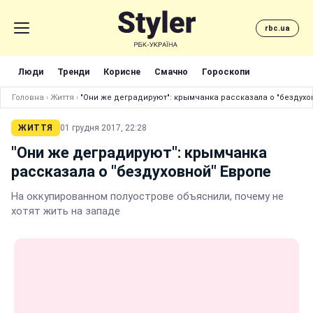
rbc.ua
Люди
Тренди
Корисне
Смачно
Гороскопи
Головна
›
Життя
›
"Они же деградируют": крымчанка рассказала о "бездухо
ЖИТТЯ
01 грудня 2017, 22:28
"Они же деградируют": крымчанка
рассказала о "бездуховной" Европе
На оккупированном полуострове объяснили, почему не
хотят жить на западе