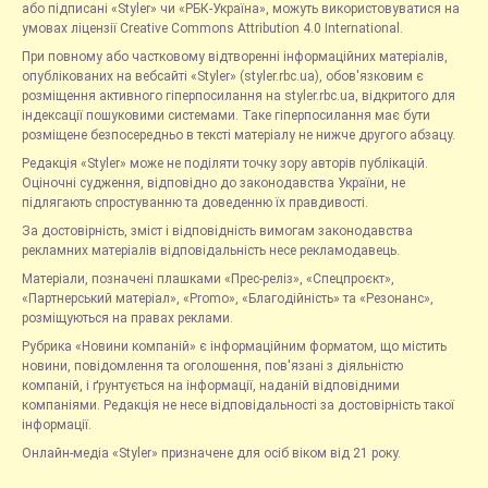
або підписані «Styler» чи «РБК-Україна», можуть використовуватися на
умовах ліцензії Creative Commons Attribution 4.0 International.
При повному або частковому відтворенні інформаційних матеріалів,
опублікованих на вебсайті «Styler» (styler.rbc.ua), обов'язковим є
розміщення активного гіперпосилання на styler.rbc.ua, відкритого для
індексації пошуковими системами. Таке гіперпосилання має бути
розміщене безпосередньо в тексті матеріалу не нижче другого абзацу.
Редакція «Styler» може не поділяти точку зору авторів публікацій.
Оціночні судження, відповідно до законодавства України, не
підлягають спростуванню та доведенню їх правдивості.
За достовірність, зміст і відповідність вимогам законодавства
рекламних матеріалів відповідальність несе рекламодавець.
Матеріали, позначені плашками «Прес-реліз», «Спецпроєкт»,
«Партнерський матеріал», «Promo», «Благодійність» та «Резонанс»,
розміщуються на правах реклами.
Рубрика «Новини компаній» є інформаційним форматом, що містить
новини, повідомлення та оголошення, пов'язані з діяльністю
компаній, і ґрунтується на інформації, наданій відповідними
компаніями. Редакція не несе відповідальності за достовірність такої
інформації.
Онлайн-медіа «Styler» призначене для осіб віком від 21 року.